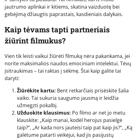
jautrumo aplinkai ir kitiems, skatina vaizduotę bei
gebėjimą džiaugtis paprastais, kasdieniais dalykais.
Kaip tėvams tapti partneriais
žiūrint filmukus?
Vien tik leisti vaikui žiūrėti filmuką nėra pakankama, jei
norite maksimalios naudos emociniam intelektui. Tėvų
įsitraukimas – tai raktas į sėkmę. Štai kaip galite tai
daryti:
Žiūrėkite kartu:
Bent retkarčiais prisėskite šalia
vaiko. Tai sukuria saugumo jausmą ir leidžia
užmegzti pokalbį.
Užduokite klausimus:
Po filmo ar net jo metu
klauskite: „Kaip manai, kodėl herojus pasielgė
taip?“, „Ar kada nors jauteisi taip pat kaip jis?“, „Ką
galėtume patarti veikėjui, kad jis pasijustų