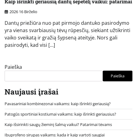
Kaip išrinkti geriausią dantų šepetėlį vaikui: patarimai
2026 16 Birželio
Dantų priežiūra nuo pat pirmojo dantuko pasirodymo
yra vienas svarbiausių tėvų rūpesčių, siekiant užtikrinti
vaiko sveikatą ir gražią šypseną ateityje. Nors gali
pasirodyti, kad visi […]
Paieška
Paieška
Naujausi įrašai
Pavasariniai kombinezonai vaikams: kaip išrinkti geriausią?
Patogūs sportiniai kostiumai vaikams: kaip išrinkti geriausius?
Kaip išsirinkti saugų žieminį šalmą vaikui? Patarimai tėvams
Ibuprofeno sirupas vaikams: kada ir kaip vartoti saugiai