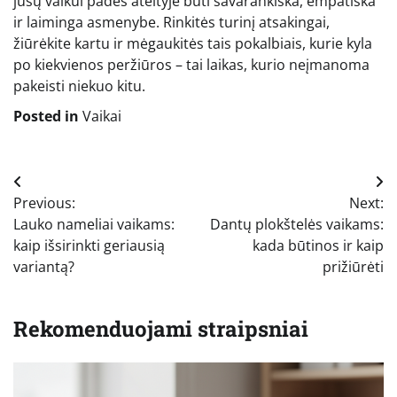
jūsų vaikui padės ateityje būti savarankiška, empatiška
ir laiminga asmenybe. Rinkitės turinį atsakingai,
žiūrėkite kartu ir mėgaukitės tais pokalbiais, kurie kyla
po kiekvienos peržiūros – tai laikas, kurio neįmanoma
pakeisti niekuo kitu.
Posted in
Vaikai
Navigacija
Previous:
Next:
tarp
Lauko nameliai vaikams:
Dantų plokštelės vaikams:
įrašų
kaip išsirinkti geriausią
kada būtinos ir kaip
variantą?
prižiūrėti
Rekomenduojami straipsniai