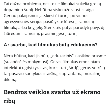
Tai dažna problema, nes tokie filmukai sukelia greitą
dopamino šuolį. Nebūtina visko uždrausti staiga.
Geriau palaipsniui „atskiesti“ turinį: po vienos
agresyvesnės serijos pasiūlykite lėtesnį, ramesnį
filmuką arba knygelę. Stenkitės patys parodyti pavyzdį
žiūrėdami ramesnį, prasmingesnį turinį.
Ar svarbu, kad filmukas būtų edukacinis?
Nėra būtina, kad jis būtų „edukacinis“ klasikine prasme
(su abėcėlės mokymusi). Geras filmukas emociniam
intelektui ugdyti yra tas, kuris turi „širdį“, gerus veikėjų
tarpusavio santykius ir aiškią, suprantamą moralinę
dilemą.
Bendros veiklos svarba už ekrano
ribų