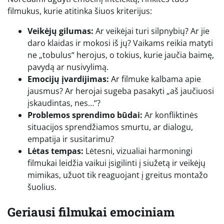
filmukus, kurie atitinka šiuos kriterijus:
Veikėjų gilumas:
Ar veikėjai turi silpnybių? Ar jie
daro klaidas ir mokosi iš jų? Vaikams reikia matyti
ne „tobulus“ herojus, o tokius, kurie jaučia baimę,
pavydą ar nusivylimą.
Emocijų įvardijimas:
Ar filmuke kalbama apie
jausmus? Ar herojai sugeba pasakyti „aš jaučiuosi
įskaudintas, nes…“?
Problemos sprendimo būdai:
Ar konfliktinės
situacijos sprendžiamos smurtu, ar dialogu,
empatija ir susitarimu?
Lėtas tempas:
Lėtesni, vizualiai harmoningi
filmukai leidžia vaikui įsigilinti į siužetą ir veikėjų
mimikas, užuot tik reaguojant į greitus montažo
šuolius.
Geriausi filmukai emociniam