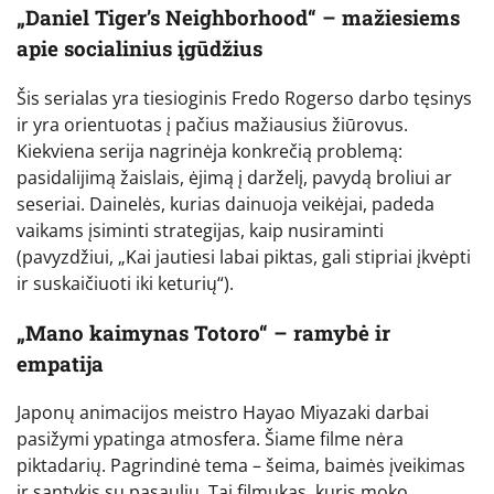
„Daniel Tiger’s Neighborhood“ – mažiesiems
apie socialinius įgūdžius
Šis serialas yra tiesioginis Fredo Rogerso darbo tęsinys
ir yra orientuotas į pačius mažiausius žiūrovus.
Kiekviena serija nagrinėja konkrečią problemą:
pasidalijimą žaislais, ėjimą į darželį, pavydą broliui ar
seseriai. Dainelės, kurias dainuoja veikėjai, padeda
vaikams įsiminti strategijas, kaip nusiraminti
(pavyzdžiui, „Kai jautiesi labai piktas, gali stipriai įkvėpti
ir suskaičiuoti iki keturių“).
„Mano kaimynas Totoro“ – ramybė ir
empatija
Japonų animacijos meistro Hayao Miyazaki darbai
pasižymi ypatinga atmosfera. Šiame filme nėra
piktadarių. Pagrindinė tema – šeima, baimės įveikimas
ir santykis su pasauliu. Tai filmukas, kuris moko