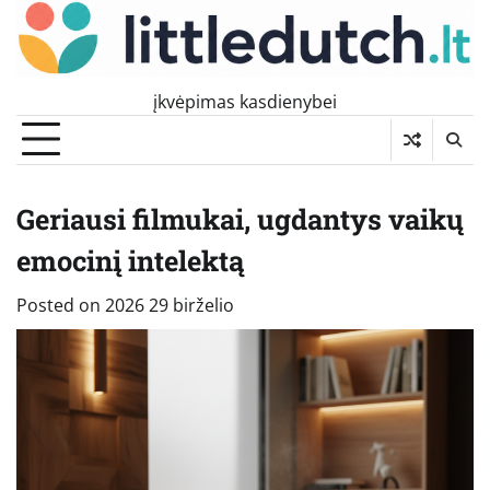
Skip
to
content
įkvėpimas kasdienybei
Geriausi filmukai, ugdantys vaikų
emocinį intelektą
Posted on
2026 29 birželio