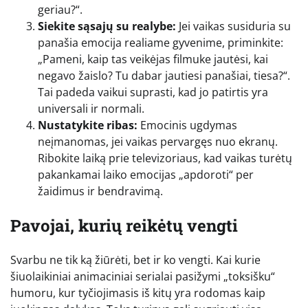
geriau?“.
Siekite sąsajų su realybe:
Jei vaikas susiduria su
panašia emocija realiame gyvenime, priminkite:
„Pameni, kaip tas veikėjas filmuke jautėsi, kai
negavo žaislo? Tu dabar jautiesi panašiai, tiesa?“.
Tai padeda vaikui suprasti, kad jo patirtis yra
universali ir normali.
Nustatykite ribas:
Emocinis ugdymas
neįmanomas, jei vaikas pervargęs nuo ekranų.
Ribokite laiką prie televizoriaus, kad vaikas turėtų
pakankamai laiko emocijas „apdoroti“ per
žaidimus ir bendravimą.
Pavojai, kurių reikėtų vengti
Svarbu ne tik ką žiūrėti, bet ir ko vengti. Kai kurie
šiuolaikiniai animaciniai serialai pasižymi „toksišku“
humoru, kur tyčiojimasis iš kitų yra rodomas kaip