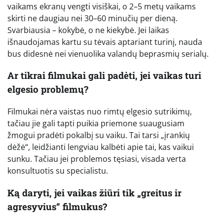
vaikams ekranų vengti visiškai, o 2–5 metų vaikams
skirti ne daugiau nei 30–60 minučių per dieną.
Svarbiausia – kokybė, o ne kiekybė. Jei laikas
išnaudojamas kartu su tėvais aptariant turinį, nauda
bus didesnė nei vienuolika valandų beprasmių serialų.
Ar tikrai filmukai gali padėti, jei vaikas turi
elgesio problemų?
Filmukai nėra vaistas nuo rimtų elgesio sutrikimų,
tačiau jie gali tapti puikia priemone suaugusiam
žmogui pradėti pokalbį su vaiku. Tai tarsi „įrankių
dėžė“, leidžianti lengviau kalbėti apie tai, kas vaikui
sunku. Tačiau jei problemos tęsiasi, visada verta
konsultuotis su specialistu.
Ką daryti, jei vaikas žiūri tik „greitus ir
agresyvius“ filmukus?