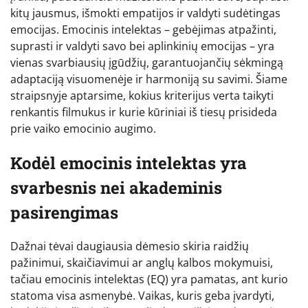
kitų jausmus, išmokti empatijos ir valdyti sudėtingas
emocijas. Emocinis intelektas – gebėjimas atpažinti,
suprasti ir valdyti savo bei aplinkinių emocijas – yra
vienas svarbiausių įgūdžių, garantuojančių sėkmingą
adaptaciją visuomenėje ir harmoniją su savimi. Šiame
straipsnyje aptarsime, kokius kriterijus verta taikyti
renkantis filmukus ir kurie kūriniai iš tiesų prisideda
prie vaiko emocinio augimo.
Kodėl emocinis intelektas yra
svarbesnis nei akademinis
pasirengimas
Dažnai tėvai daugiausia dėmesio skiria raidžių
pažinimui, skaičiavimui ar anglų kalbos mokymuisi,
tačiau emocinis intelektas (EQ) yra pamatas, ant kurio
statoma visa asmenybė. Vaikas, kuris geba įvardyti,