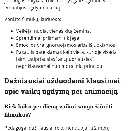
juokingas dalykas. Toks turinys gali sugriauti visą
empatijos ugdymo darbą.
Venkite filmukų, kuriuose:
Veikėjai nuolat vienas kitą žemina.
Sprendimai priimami tik jėga.
Emocijos yra ignoruojamos arba išjuokiamos.
Pasaulis pateikiamas kaip vieta, kurioje visada
laimi „stipriausias“ ar „gudriausias“,
nepriklausomai nuo moralinių principų.
Dažniausiai užduodami klausimai
apie vaikų ugdymą per animaciją
Kiek laiko per dieną vaikui saugu žiūrėti
filmukus?
Pedagogai dažniausiai rekomenduoja iki 2 metų