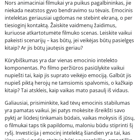
Nors animaciniai filmukai yra puikus pagalbininkas, jie
niekada neatstos gyvo bendravimo su tėvais. Emocinis
intelektas geriausiai ugdomas ne stebint ekraną, o per
tiesioginį kontaktą. Žaiskite vaidmenų žaidimus,
kuriuose atkartotumėte filmuko scenas. Leiskite vaikui
pakeisti scenarijų – kas būtų, jei veikėjas būtų pasielgęs
kitaip? Ar jis būtų jautęsis geriau?
Kūrybiškumas yra dar vienas emocinio intelekto
komponentas. Po filmo peržiūros pasiūlykite vaikui
nupiešti tai, kaip jis suprato veikėjo emociją. Galbūt jis
nupieš piktą herojų ne tamsiomis spalvomis, o kažkaip
kitaip? Tai atskleis, kaip vaikas mato pasaulį iš vidaus.
Galiausiai, prisiminkite, kad tėvų emocinis stabilumas
yra pamatas vaikui. Jei patys mokėsite išreikšti savo
pyktį ar liūdesį tinkamais būdais, vaikas mokysis iš jūsų,
o filmukai taps tik papildomu, maloniu būdu stiprinti šį
ryšį. Investicija į emocinį intelektą šiandien yra tai, kas