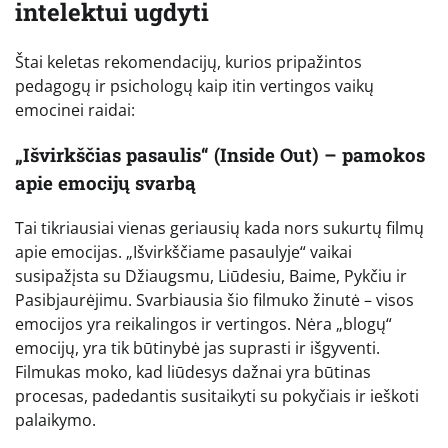
intelektui ugdyti
Štai keletas rekomendacijų, kurios pripažintos
pedagogų ir psichologų kaip itin vertingos vaikų
emocinei raidai:
„Išvirkščias pasaulis“ (Inside Out) – pamokos
apie emocijų svarbą
Tai tikriausiai vienas geriausių kada nors sukurtų filmų
apie emocijas. „Išvirkščiame pasaulyje“ vaikai
susipažįsta su Džiaugsmu, Liūdesiu, Baime, Pykčiu ir
Pasibjaurėjimu. Svarbiausia šio filmuko žinutė – visos
emocijos yra reikalingos ir vertingos. Nėra „blogų“
emocijų, yra tik būtinybė jas suprasti ir išgyventi.
Filmukas moko, kad liūdesys dažnai yra būtinas
procesas, padedantis susitaikyti su pokyčiais ir ieškoti
palaikymo.