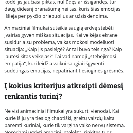
kodėl jis jaučiasi piktas, nuliūdęs ar išsigandęs, turi
daug didesnį pranašumą nei tas, kuris šias emocijas
išlieja per pykčio priepuolius ar užsisklendimą.
Animaciniai filmukai suteikia saugią erdvę stebėti
įvairias gyvenimiškas situacijas. Kai veikėjas ekrane
susiduria su problema, vaikas mokosi modeliuoti
situaciją: „Kaip jis pasielgė? Ar tai buvo teisinga? Kaip
jautėsi kitas veikėjas?“ Tai vadinamoji „stebėjimosi
empatija“, kuri leidžia vaikui saugiai išgyventi
sudėtingas emocijas, nepatiriant tiesioginės grėsmės.
Į kokius kriterijus atkreipti dėmesį
renkantis turinį?
Ne visi animaciniai filmukai yra sukurti vienodai. Kai
kurie iš jų yra tiesiog chaotiški, greitų vaizdų kaita
paremti kūriniai, kurie tik vargina vaiko nervų sistemą.
Norėdami ugdyti emocinį intelektą, rinkitės tuos