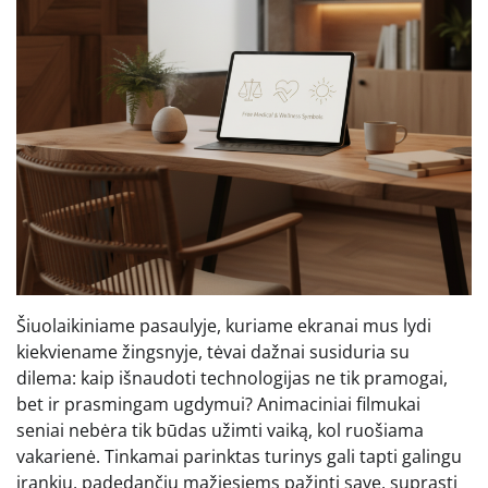
Šiuolaikiniame pasaulyje, kuriame ekranai mus lydi
kiekviename žingsnyje, tėvai dažnai susiduria su
dilema: kaip išnaudoti technologijas ne tik pramogai,
bet ir prasmingam ugdymui? Animaciniai filmukai
seniai nebėra tik būdas užimti vaiką, kol ruošiama
vakarienė. Tinkamai parinktas turinys gali tapti galingu
įrankiu, padedančiu mažiesiems pažinti save, suprasti