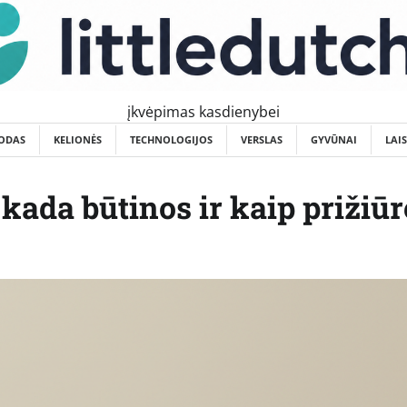
įkvėpimas kasdienybei
ODAS
KELIONĖS
TECHNOLOGIJOS
VERSLAS
GYVŪNAI
LAI
kada būtinos ir kaip prižiūr