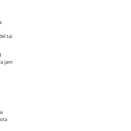
a
ėl tai
d
da jam
ai
uota