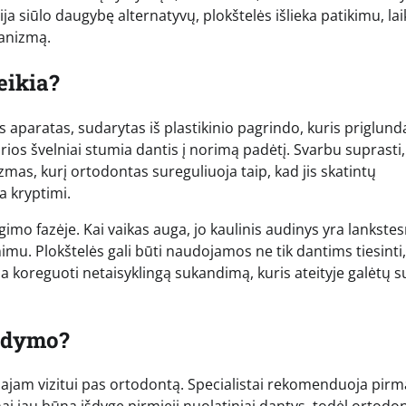
ja siūlo daugybę alternatyvų, plokštelės išlieka patikimu, la
ganizmą.
eikia?
s aparatas, sudarytas iš plastikinio pagrindo, kuris priglund
urios švelniai stumia dantis į norimą padėtį. Svarbu suprasti
zmas, kurį ortodontas sureguliuoja taip, kad jis skatintų
a kryptimi.
gimo fazėje. Kai vaikas auga, jo kaulinis audinys yra lankstes
imu. Plokštelės gali būti naudojamos ne tik dantims tiesinti,
rba koreguoti netaisyklingą sukandimą, kuris ateityje galėtų s
gydymo?
majam vizitui pas ortodontą. Specialistai rekomenduoja pirm