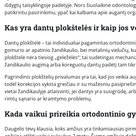
išdygtų taisyklingoje padėtyje. Nors šiuolaikinė odontologi
patikrintu pasirinkimu, ypač kai kalbama apie augantį or
Kas yra dantų plokštelės ir kaip jos v
Dantų plokštelė – tai individualiai pagamintas ortodontini
gomurio ar apatinio žandikaulio, bei metalinių vielučių, k
plokštelė nėra tiesiog „geležėlės“; tai sudėtingas mechani
žandikaulio augimą arba koreguotų dantų padėtį tam tikr
Pagrindinis plokštelių privalumas yra tai, kad jos veikia au
todėl korekcijos vyksta greičiau ir su mažesniu pasipriešin
vietai žandikaulyje atlaisvinti, jei dantys yra susigrūdę, a
rimtų sąnario ar kramtymo problemų.
Kada vaikui prireikia ortodontinio 
Daugelis tėvų klausia, koks amžius yra tinkamiausias pir