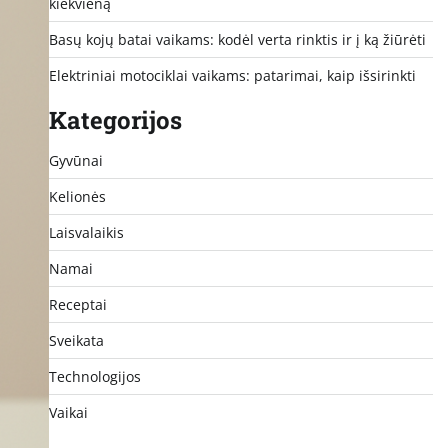
kiekvieną
Basų kojų batai vaikams: kodėl verta rinktis ir į ką žiūrėti
Elektriniai motociklai vaikams: patarimai, kaip išsirinkti
Kategorijos
Gyvūnai
Kelionės
Laisvalaikis
Namai
Receptai
Sveikata
Technologijos
Vaikai