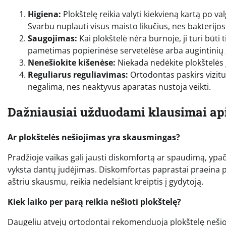
Higiena:
Plokštelę reikia valyti kiekvieną kartą po va
Svarbu nuplauti visus maisto likučius, nes bakterijos 
Saugojimas:
Kai plokštelė nėra burnoje, ji turi būti 
pametimas popierinėse servetėlėse arba augintinių 
Nenešiokite kišenėse:
Niekada nedėkite plokštelės į 
Reguliarus reguliavimas:
Ortodontas paskirs vizitus
negalima, nes neaktyvus aparatas nustoja veikti.
Dažniausiai užduodami klausimai api
Ar plokštelės nešiojimas yra skausmingas?
Pradžioje vaikas gali jausti diskomfortą ar spaudimą, ypač
vyksta dantų judėjimas. Diskomfortas paprastai praeina p
aštriu skausmu, reikia nedelsiant kreiptis į gydytoją.
Kiek laiko per parą reikia nešioti plokštelę?
Daugeliu atvejų ortodontai rekomenduoja plokštelę nešioti