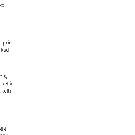
iko
a prie
, kad
nis,
 bet ir
ukelti
ąją