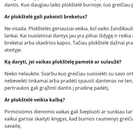
dantis. Kuo daugiau laiko plokštelė burnoje, tuo greičiau 
Ar plokštelė gali pakeisti breketus?
Ne visada. Plokštelės geriausiai veikia, kol vaiko žandik
lankai. Kai nuolatiniai dantys jau yra pilnai išdygę ir reikia 
breketai arba skaidrios kapos. Tačiau plokštelė dažnai yr
ateityje.
Ką daryti, jei vaikas plokštelę pametė ar sulaužė?
Nieko nelaukite. Svarbu kuo greičiau susisiekti su savo ortod
nebeveikti tinkamai arba pradėti spausti dantenas ne ten
pertraukos gali grąžinti dantis į pradinę padėtį.
Ar plokštelė veikia kalbą?
Pirmosiomis dienomis vaikas gali švepluoti ar sunkiau tar
vaikui garsiai skaityti knygas, kad burnos raumenys greiči
savaitę.