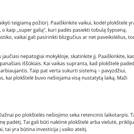
ikyti teigiamą požiūrį. Paaiškinkite vaikui, kodėl plokštelė yr
 o kaip „super galią“, kuri padės pasiekti tobulą šypseną.
iko, vaikai gali pasirinkti blizgučius ar net paveikslėlius, tod
 jaučiasi nepatogiai mokykloje, skatinkite jį. Paaiškinkite, ka
panašiais iššūkiais. Kai vaikas supranta, kad plokštelė pade
rbiaujantis. Taip pat verta sukurti sistemą – pavyzdžiui,
, kai plokštelė buvo nešiojama visą nustatytą laiką. Maži
ažnai po plokštelės nešiojimo seka retencinis laikotarpis. T
inę padėtį. Tai gali būti naktinė plokštelė arba vielutė, priklij
 tai yra būtina investicija į vaiko ateitį.