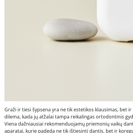
Graži ir tiesi šypsena yra ne tik estetikos klausimas, bet i
dilema, kada jų atžalai tampa reikalingas ortodontinis g
Viena dažniausiai rekomenduojamų priemonių vaikų dantų e
aparatai, kurie padeda ne tik ištiesinti dantis, bet ir kore