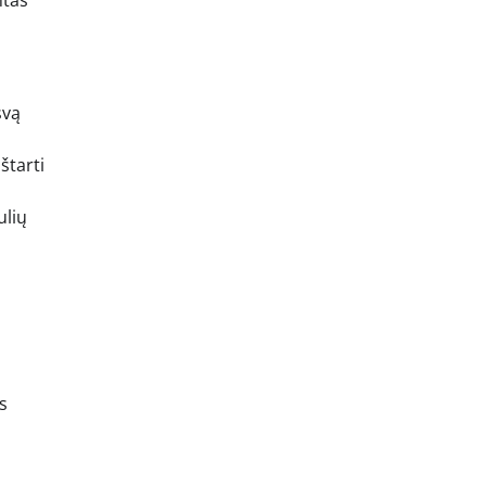
ntas
svą
štarti
ulių
s