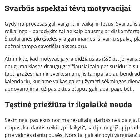
Svarbūs aspektai tėvų motyvacijai
Gydymo procesas gali varginti ir vaiką, ir tėvus. Svarbu išla
reikalinga – parodykite tai ne kaip bausmę ar diskomfortą,
Šiuolaikinės plokštelės yra gaminamos iš įvairių spalvų plast
dažnai tampa savotišku aksesuaru.
Atminkite, kad motyvacija yra didžiausias iššūkis. Jei vaikas
dauguma klasės draugų greičiausiai taip pat susiduria su 
tapti gražesniam ir sveikesniam, jis tampa labiau bendrada
kalendorių, kuriame vaikas galėtų žymėti sėkmingas dienas
apdovanojimai už pasiektus etapus gali labai pagelbėti.
Tęstinė priežiūra ir ilgalaikė nauda
Sėkmingai pasiekus norimą rezultatą, darbas nesibaigia. D
etapas, kai dantis reikia „prilaikyti“, kad jie negrįžtų į prad
prie vidinės dantų pusės. Nors tai gali atrodyti varginančiai,