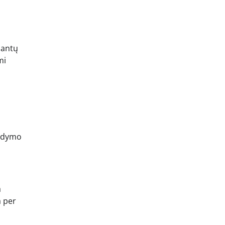
dantų
mi
gydymo
a
a per