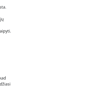
sta.
 jų
aipyti.
 kad
džiasi