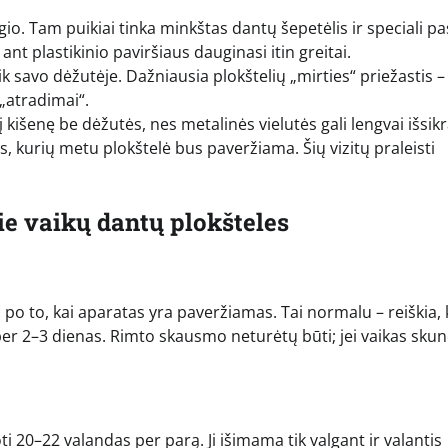
lgio. Tam puikiai tinka minkštas dantų šepetėlis ir speciali pa
ant plastikinio paviršiaus dauginasi itin greitai.
tik savo dėžutėje. Dažniausia plokštelių „mirties“ priežastis –
„atradimai“.
kišenę be dėžutės, nes metalinės vielutės gali lengvai išsikr
, kurių metu plokštelė bus paveržiama. Šių vizitų praleisti
e vaikų dantų plokšteles
 po to, kai aparatas yra paveržiamas. Tai normalu – reiškia,
er 2–3 dienas. Rimto skausmo neturėtų būti; jei vaikas skun
 20–22 valandas per parą. Ji išimama tik valgant ir valantis