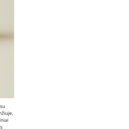
 su
žiuje.
niai
ys