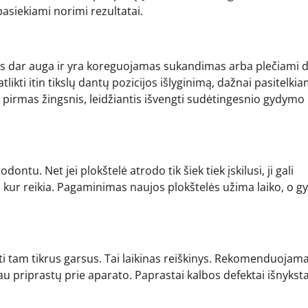
pasiekiami norimi rezultatai.
aulis dar auga ir yra koreguojamas sukandimas arba plečiami 
atlikti itin tikslų dantų pozicijos išlyginimą, dažnai pasitelkia
a pirmas žingsnis, leidžiantis išvengti sudėtingesnio gydymo
ontu. Net jei plokštelė atrodo tik šiek tiek įskilusi, ji gali
, kur reikia. Pagaminimas naujos plokštelės užima laiko, o 
ti tam tikrus garsus. Tai laikinas reiškinys. Rekomenduojam
au priprastų prie aparato. Paprastai kalbos defektai išnykst