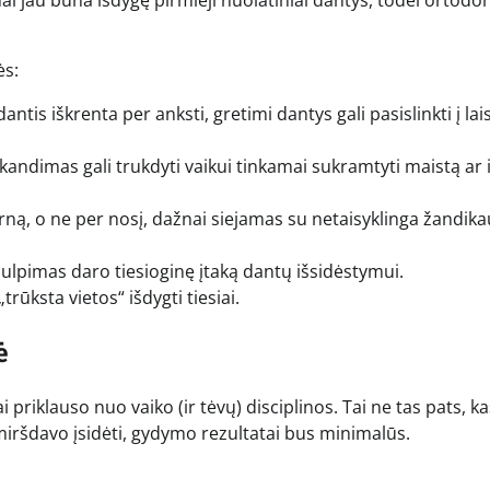
ai jau būna išdygę pirmieji nuolatiniai dantys, todėl ortodo
ės:
dantis iškrenta per anksti, gretimi dantys gali pasislinkti į lai
andimas gali trukdyti vaikui tinkamai sukramtyti maistą ar i
ą, o ne per nosį, dažnai siejamas su netaisyklinga žandika
čiulpimas daro tiesioginę įtaką dantų išsidėstymui.
trūksta vietos“ išdygti tiesiai.
ė
priklauso nuo vaiko (ir tėvų) disciplinos. Tai ne tas pats, ka
pamiršdavo įsidėti, gydymo rezultatai bus minimalūs.