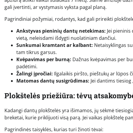
apžiūrą atlikti vaikui sulaukus 7 metų. Šiame amžiuje dažn
gali įvertinti, ar vystymasis vyksta pagal planą.
Pagrindiniai požymiai, rodantys, kad gali prireikti plokštel
Ankstyvas pieninių dantų netekimas:
Jei pieninis 
vietą, neleisdami išdygti nuolatiniam dančiui.
Sunkumai kramtant ar kalbant:
Netaisyklingas suk
tam tikrus garsus.
Kvėpavimas per burną:
Dažnas kvėpavimas per burn
padėtimi.
Žalingi įpročiai:
Ilgalaikis piršto, pieštukų ar lūpos 
Matomas dantų susigrūdimas:
Jei dantims tiesiog „
Plokštelės priežiūra: tėvų atsakomyb
Kadangi dantų plokštelės yra išimamos, jų sėkmė tiesiogiai 
breketai, kurie priklijuoti visą parą. Jei vaikas plokštelę 
Pagrindinės taisyklės, kurias turi žinoti tėvai: