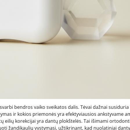
r svarbi bendros vaiko sveikatos dalis. Tėvai dažnai susiduria
ydymas ir kokios priemonės yra efektyviausios ankstyvame am
ilių korekcijai yra dantų plokštelės. Tai išimami ortodonti
guoti žandikaulių vystymąsi, užtikrinant, kad nuolatiniai dant