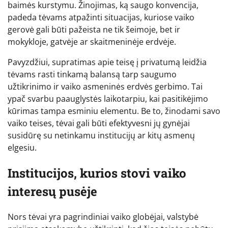
baimės kurstymu. Žinojimas, ką saugo konvencija,
padeda tėvams atpažinti situacijas, kuriose vaiko
gerovė gali būti pažeista ne tik šeimoje, bet ir
mokykloje, gatvėje ar skaitmeninėje erdvėje.
Pavyzdžiui, supratimas apie teisę į privatumą leidžia
tėvams rasti tinkamą balansą tarp saugumo
užtikrinimo ir vaiko asmeninės erdvės gerbimo. Tai
ypač svarbu paauglystės laikotarpiu, kai pasitikėjimo
kūrimas tampa esminiu elementu. Be to, žinodami savo
vaiko teises, tėvai gali būti efektyvesni jų gynėjai
susidūrę su netinkamu institucijų ar kitų asmenų
elgesiu.
Institucijos, kurios stovi vaiko
interesų pusėje
Nors tėvai yra pagrindiniai vaiko globėjai, valstybė