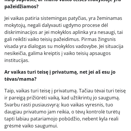
pažeidžiamos?
Jei vaikas patiria sistemingas patyčias, yra žeminamas
mokytojų, negali dalyvauti ugdymo procese dėl
diskriminacijos ar jei mokyklos aplinka yra nesaugi, tai
gali reikšti vaiko teisių pažeidimus. Pirmas žingsnis
visada yra dialogas su mokyklos vadovybe. Jei situacija
nesikeičia, galima kreiptis į vaiko teisių apsaugos
institucijas.
Ar vaikas turi teisę į privatumą, net jei aš esu jo
tėvas/mama?
Taip, vaikas turi teisę į privatumą. Tačiau tėvai turi teisę
ir pareigą prižiūrėti vaiką, kad užtikrintų jo saugumą.
Svarbu rasti pusiausvyrą: kuo vaikas vyresnis, tuo
daugiau privatumo jam reikia, o tėvų kontrolė turėtų
tapti labiau patariamojo pobūdžio, nebent kyla reali
grėsmė vaiko saugumui.