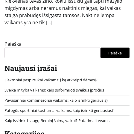
Kiekvienas tėvas žino, kokiu iššūkiu gali tapti mažylio
migdymas arba neramus naktinis miegas, kai vaikas
staiga prabudęs išsigąsta tamsos. Naktinė lempa
vaikams yra ne tik […]
Paieška
Paieška
Naujausi įrašai
Elektriniai paspirtukai vaikams: į ką atkreipti dėmesį?
Sveika mityba vaikams: kaip suformuoti sveikus įpročius
Pavasariniai kombinezonai vaikams: kaip išrinkti geriausią?
Patogūs sportiniai kostiumai vaikams: kaip išrinkti geriausius?
Kaip išsirinkti saugų žieminį šalmą vaikui? Patarimai tėvams
Kategorijos