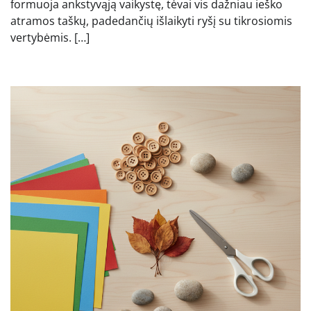
formuoja ankstyvąją vaikystę, tėvai vis dažniau ieško
atramos taškų, padedančių išlaikyti ryšį su tikrosiomis
vertybėmis. […]