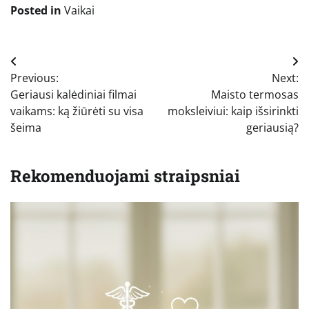
Posted in
Vaikai
Navigacija
Previous:
Next:
tarp
Geriausi kalėdiniai filmai
Maisto termosas
įrašų
vaikams: ką žiūrėti su visa
moksleiviui: kaip išsirinkti
šeima
geriausią?
Rekomenduojami straipsniai