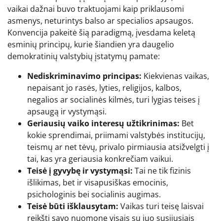
vaikai dažnai buvo traktuojami kaip priklausomi
asmenys, neturintys balso ar specialios apsaugos.
Konvencija pakeitė šią paradigmą, įvesdama keletą
esminių principų, kurie šiandien yra daugelio
demokratinių valstybių įstatymų pamate:
Nediskriminavimo principas:
Kiekvienas vaikas,
nepaisant jo rasės, lyties, religijos, kalbos,
negalios ar socialinės kilmės, turi lygias teises į
apsaugą ir vystymąsi.
Geriausių vaiko interesų užtikrinimas:
Bet
kokie sprendimai, priimami valstybės institucijų,
teismų ar net tėvų, privalo pirmiausia atsižvelgti į
tai, kas yra geriausia konkrečiam vaikui.
Teisė į gyvybę ir vystymąsi:
Tai ne tik fizinis
išlikimas, bet ir visapusiškas emocinis,
psichologinis bei socialinis augimas.
Teisė būti išklausytam:
Vaikas turi teisę laisvai
reikšti savo nuomonę visais su juo susijusiais