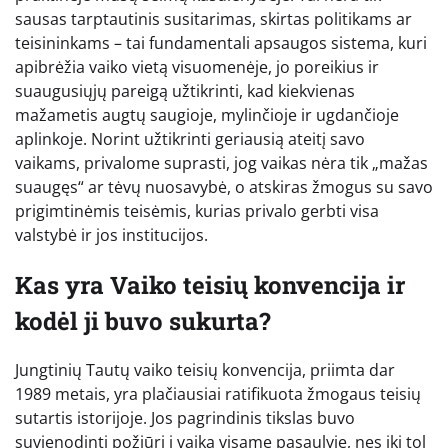
sausas tarptautinis susitarimas, skirtas politikams ar
teisininkams – tai fundamentali apsaugos sistema, kuri
apibrėžia vaiko vietą visuomenėje, jo poreikius ir
suaugusiųjų pareigą užtikrinti, kad kiekvienas
mažametis augtų saugioje, mylinčioje ir ugdančioje
aplinkoje. Norint užtikrinti geriausią ateitį savo
vaikams, privalome suprasti, jog vaikas nėra tik „mažas
suaugęs“ ar tėvų nuosavybė, o atskiras žmogus su savo
prigimtinėmis teisėmis, kurias privalo gerbti visa
valstybė ir jos institucijos.
Kas yra Vaiko teisių konvencija ir
kodėl ji buvo sukurta?
Jungtinių Tautų vaiko teisių konvencija, priimta dar
1989 metais, yra plačiausiai ratifikuota žmogaus teisių
sutartis istorijoje. Jos pagrindinis tikslas buvo
suvienodinti požiūrį į vaiką visame pasaulyje, nes iki tol