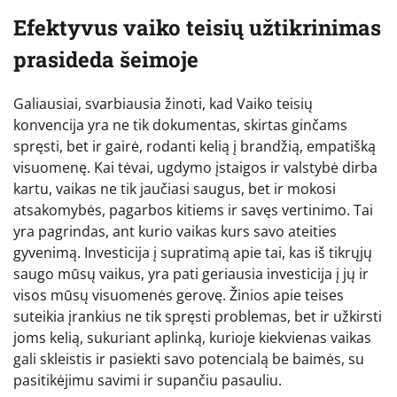
Efektyvus vaiko teisių užtikrinimas
prasideda šeimoje
Galiausiai, svarbiausia žinoti, kad Vaiko teisių
konvencija yra ne tik dokumentas, skirtas ginčams
spręsti, bet ir gairė, rodanti kelią į brandžią, empatišką
visuomenę. Kai tėvai, ugdymo įstaigos ir valstybė dirba
kartu, vaikas ne tik jaučiasi saugus, bet ir mokosi
atsakomybės, pagarbos kitiems ir savęs vertinimo. Tai
yra pagrindas, ant kurio vaikas kurs savo ateities
gyvenimą. Investicija į supratimą apie tai, kas iš tikrųjų
saugo mūsų vaikus, yra pati geriausia investicija į jų ir
visos mūsų visuomenės gerovę. Žinios apie teises
suteikia įrankius ne tik spręsti problemas, bet ir užkirsti
joms kelią, sukuriant aplinką, kurioje kiekvienas vaikas
gali skleistis ir pasiekti savo potencialą be baimės, su
pasitikėjimu savimi ir supančiu pasauliu.