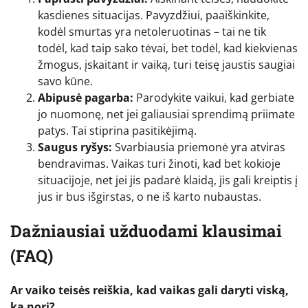
kasdienes situacijas. Pavyzdžiui, paaiškinkite,
kodėl smurtas yra netoleruotinas – tai ne tik
todėl, kad taip sako tėvai, bet todėl, kad kiekvienas
žmogus, įskaitant ir vaiką, turi teisę jaustis saugiai
savo kūne.
Abipusė pagarba:
Parodykite vaikui, kad gerbiate
jo nuomonę, net jei galiausiai sprendimą priimate
patys. Tai stiprina pasitikėjimą.
Saugus ryšys:
Svarbiausia priemonė yra atviras
bendravimas. Vaikas turi žinoti, kad bet kokioje
situacijoje, net jei jis padarė klaidą, jis gali kreiptis į
jus ir bus išgirstas, o ne iš karto nubaustas.
Dažniausiai užduodami klausimai
(FAQ)
Ar vaiko teisės reiškia, kad vaikas gali daryti viską,
ką nori?