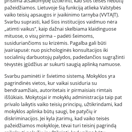
prisiima atsakomybę užtikrinti, kad šios teisės nebūtų
pažeidžiamos. Lietuvoje šią funkciją atlieka Valstybės
vaiko teisių apsaugos ir įvaikinimo tarnyba (VVTAĮT).
Svarbu suprasti, kad šios institucijos vaidmuo nėra
„atimti vaikus“, kaip dažnai skelbiama klaidinguose
mituose, o visų pirma – padėti šeimoms,
susiduriančioms su krizėmis. Pagalba gali būti
įvairiapusė: nuo psichologinės konsultacijos iki
socialinių darbuotojų palydos, padedančios sugrąžinti
tėvystės įgūdžius ar sukurti saugią aplinką namuose.
Svarbu paminėti ir švietimo sistemą. Mokyklos yra
pagrindinės vietos, kur vaikai susiduria su
bendraamžiais, autoritetais ir pirmaisiais rimtais
iššūkiais. Mokytojai ir mokyklų administracija taip pat
privalo laikytis vaiko teisių principų, užtikrindami, kad
mokyklos aplinka būtų saugi, be patyčių ir
diskriminacijos. Jei kyla įtarimų, kad vaiko teisės
pažeidžiamos mokykloje, tėvai turi teisinį pagrindą