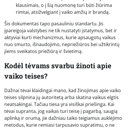
klausimais, o į šią nuomonę turi būti žiūrima
rimtai, atsižvelgiant į vaiko amžių ir brandą.
Šis dokumentas tapo pasauliniu standartu. Jis
įpareigoja valstybes ne tik nustatyti įstatymus, bet ir
aktyviai kurti mechanizmus, kurie apsaugotų vaikus
nuo smurto, išnaudojimo, nepriežiūros bei užtikrintų
jiems sveikatos priežiūrą ir švietimą.
Kodėl tėvams svarbu žinoti apie
vaiko teises?
Dažnai tėvai klaidingai mano, kad žinojimas apie vaiko
teises silpnina jų autoritetą arba skatina vaikus elgtis
neatsakingai. Tačiau tiesa yra visiškai priešinga. Kai
tėvai supranta, jog vaikas turi teisę į pagarbą, saugią
aplinką ir orumą, jie dažniau taiko teigiamus auklėjimo
metodus, kurie remiasi tarpusavio supratimu, o ne