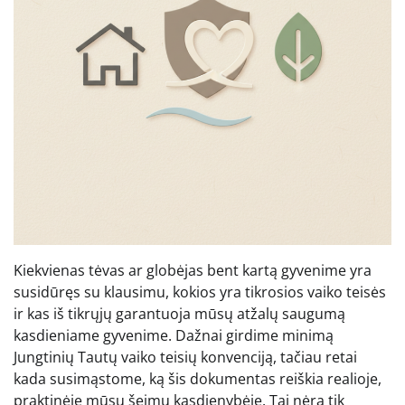
Kiekvienas tėvas ar globėjas bent kartą gyvenime yra
susidūręs su klausimu, kokios yra tikrosios vaiko teisės
ir kas iš tikrųjų garantuoja mūsų atžalų saugumą
kasdieniame gyvenime. Dažnai girdime minimą
Jungtinių Tautų vaiko teisių konvenciją, tačiau retai
kada susimąstome, ką šis dokumentas reiškia realioje,
praktinėje mūsų šeimų kasdienybėje. Tai nėra tik