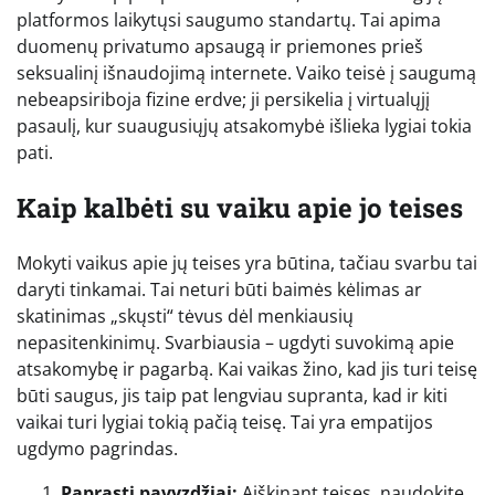
platformos laikytųsi saugumo standartų. Tai apima
duomenų privatumo apsaugą ir priemones prieš
seksualinį išnaudojimą internete. Vaiko teisė į saugumą
nebeapsiriboja fizine erdve; ji persikelia į virtualųjį
pasaulį, kur suaugusiųjų atsakomybė išlieka lygiai tokia
pati.
Kaip kalbėti su vaiku apie jo teises
Mokyti vaikus apie jų teises yra būtina, tačiau svarbu tai
daryti tinkamai. Tai neturi būti baimės kėlimas ar
skatinimas „skųsti“ tėvus dėl menkiausių
nepasitenkinimų. Svarbiausia – ugdyti suvokimą apie
atsakomybę ir pagarbą. Kai vaikas žino, kad jis turi teisę
būti saugus, jis taip pat lengviau supranta, kad ir kiti
vaikai turi lygiai tokią pačią teisę. Tai yra empatijos
ugdymo pagrindas.
Paprasti pavyzdžiai:
Aiškinant teises, naudokite