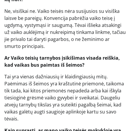
Ne, visiškai ne. Vaiko teisės nėra susijusios su visiška
laisve be pareigų. Konvencija pabrėžia vaiko teisę į
ugdymą, vystymąsi ir saugumą. Tėvai išlieka atsakingi
už vaiko auklėjimą ir nukreipimą tinkama linkme, tačiau
jie privalo tai daryti pagarbos, o ne žeminimo ar
smurto principais.
Ar Vaiko teisių tarnybos įsikišimas visada reiškia,
kad vaikas bus paimtas iš šeimos?
Tai yra vienas dažniausių ir klaidingiausių mitų.
Paėmimas iš šeimos yra kraštutinė priemonė, taikoma
tik tada, kai kitos priemonės nepadeda arba kai iškyla
tiesioginė grėsmė vaiko gyvybei ir sveikatai. Daugeliu
atvejų tarnybų tikslas yra suteikti pagalbą šeimai, kad
vaikas galėtų augti saugioje aplinkoje kartu su savo
tėvais.
Kaip suprasti, ar mano vaiko teisės mokykloje yra