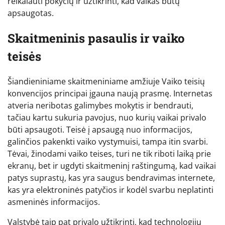
reikalauti pokyčių ir užtikrinti, kad vaikas būtų
apsaugotas.
Skaitmeninis pasaulis ir vaiko
teisės
Šiandieniniame skaitmeniniame amžiuje Vaiko teisių
konvencijos principai įgauna naują prasmę. Internetas
atveria neribotas galimybes mokytis ir bendrauti,
tačiau kartu sukuria pavojus, nuo kurių vaikai privalo
būti apsaugoti. Teisė į apsaugą nuo informacijos,
galinčios pakenkti vaiko vystymuisi, tampa itin svarbi.
Tėvai, žinodami vaiko teises, turi ne tik riboti laiką prie
ekranų, bet ir ugdyti skaitmeninį raštingumą, kad vaikai
patys suprastų, kas yra saugus bendravimas internete,
kas yra elektroninės patyčios ir kodėl svarbu neplatinti
asmeninės informacijos.
Valstybė taip pat privalo užtikrinti, kad technologijų