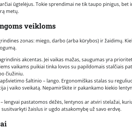
parčiai ūgtelėjus. Tokie sprendimai ne tik taupo pinigus, bet i
orą metų.
tingoms veikloms
grindines zonas: miego, darbo (arba kūrybos) ir žaidimų. Ki
atogumą.
agrindinis akcentas. Jei vaikas mažas, saugumas yra priorite
ms vaikams puikiai tinka lovos su papildomais stalčiais pat
po čiužiniu.
 apšvietimo šaltinio – lango. Ergonomiškas stalas su reguli
cija į vaiko sveikatą. Nepamirškite ir pakankamo kiekio lenty
 lengvai pastatomos dėžės, lentynos ar atviri stelažai, kur
 susitvarkyti žaislus ir ugdo atsakomybę už savo erdvę.
tai