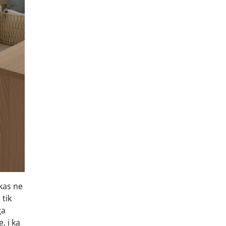
ikas ne
 tik
ga
, į ką