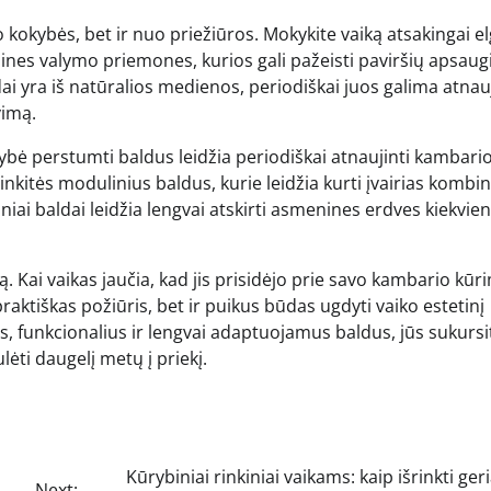
okybės, bet ir nuo priežiūros. Mokykite vaiką atsakingai el
nes valymo priemones, kurios gali pažeisti paviršių apsaug
i yra iš natūralios medienos, periodiškai juos galima atnauj
vimą.
ybė perstumti baldus leidžia periodiškai atnaujinti kambari
inkitės modulinius baldus, kurie leidžia kurti įvairias kombin
niai baldai leidžia lengvai atskirti asmenines erdves kiekvie
są. Kai vaikas jaučia, kad jis prisidėjo prie savo kambario kūri
praktiškas požiūris, bet ir puikus būdas ugdyti vaiko estetinį
, funkcionalius ir lengvai adaptuojamus baldus, jūs sukursi
ulėti daugelį metų į priekį.
Kūrybiniai rinkiniai vaikams: kaip išrinkti ger
Next: