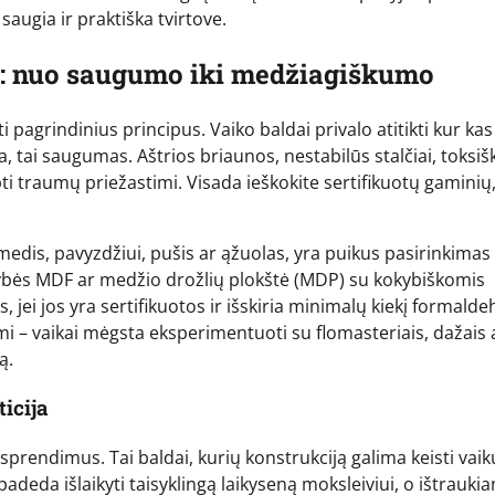
augia ir praktiška tvirtove.
us: nuo saugumo iki medžiagiškumo
pagrindinius principus. Vaiko baldai privalo atitikti kur kas
, tai saugumas. Aštrios briaunos, nestabilūs stalčiai, toksiš
i traumų priežastimi. Visada ieškokite sertifikuotų gaminių,
edis, pavyzdžiui, pušis ar ąžuolas, yra puikus pasirinkimas
ybės MDF ar medžio drožlių plokštė (MDP) su kokybiškomis
 jei jos yra sertifikuotos ir išskiria minimalų kiekį formalde
omi – vaikai mėgsta eksperimentuoti su flomasteriais, dažais 
ą.
icija
sprendimus. Tai baldai, kurių konstrukciją galima keisti vaik
padeda išlaikyti taisyklingą laikyseną moksleiviui, o ištrauki