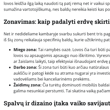
lovos leidžia ilgą laiką naudoti tą patį rėmą net ir vaikui s
sumažina vartotojiškumą, nes baldų nereikia keisti kas p
Zonavimas: kaip padalyti erdvę skir
Net ir nedideliame kambaryje svarbu sukurti bent tris pa
iš šių zonų reikalauja specifinių baldų, kurie užtikrintų p
Miego zona:
Tai ramybės oazė. Lovos čia turi būti p
lovos su apsaugomis apsaugo nuo iškritimo. Vyresnie
ar žaislams laikyti, taip efektyviai išnaudojant erdvę 
Darbo zona:
Ši zona turi būti kuo arčiau natūralaus
aukščiu ir patogi kėdė su atrama nugarai yra investi
vadovėliams bei kanceliarinėms prekėms.
Žaidimų zona:
Čia turėtų dominuoti mobilūs baldai –
galima nesunkiai perstumti. Tai skatina vaiką pačiam
Spalvų ir dizaino įtaka vaiko savijau