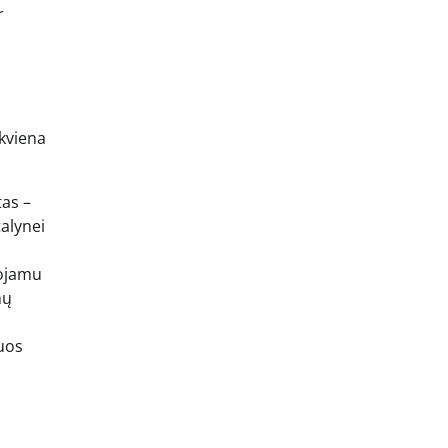
r
ekviena
tas –
alynei
uojamu
nų
iuos