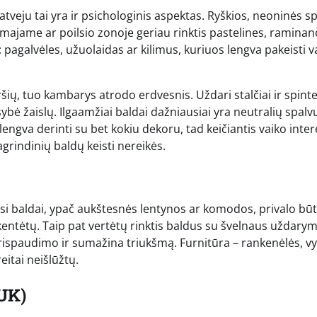
atveju tai yra ir psichologinis aspektas. Ryškios, neoninės s
amajame ar poilsio zonoje geriau rinktis pastelines, raminan
: pagalvėles, užuolaidas ar kilimus, kuriuos lengva pakeisti v
šių, tuo kambarys atrodo erdvesnis. Uždari stalčiai ir spinte
ybė žaislų. Ilgaamžiai baldai dažniausiai yra neutralių spalv
lengva derinti su bet kokiu dekoru, tad keičiantis vaiko int
agrindinių baldų keisti nereikės.
si baldai, ypač aukštesnės lentynos ar komodos, privalo būt
ukentėtų. Taip pat vertėtų rinktis baldus su švelnaus uždary
ispaudimo ir sumažina triukšmą. Furnitūra – rankenėlės, vyr
eitai neišlūžtų.
UK)