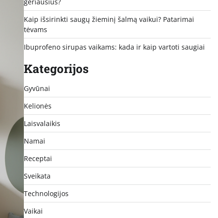
geriausius?
Kaip išsirinkti saugų žieminį šalmą vaikui? Patarimai
tėvams
Ibuprofeno sirupas vaikams: kada ir kaip vartoti saugiai
Kategorijos
Gyvūnai
Kelionės
Laisvalaikis
Namai
Receptai
Sveikata
Technologijos
Vaikai