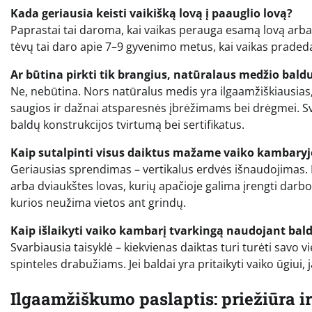
Kada geriausia keisti vaikišką lovą į paauglio lovą?
Paprastai tai daroma, kai vaikas perauga esamą lovą arba
tėvų tai daro apie 7–9 gyvenimo metus, kai vaikas praded
Ar būtina pirkti tik brangius, natūralaus medžio bald
Ne, nebūtina. Nors natūralus medis yra ilgaamžiškiausias, 
saugios ir dažnai atsparesnės įbrėžimams bei drėgmei. Sva
baldų konstrukcijos tvirtumą bei sertifikatus.
Kaip sutalpinti visus daiktus mažame vaiko kambaryj
Geriausias sprendimas – vertikalus erdvės išnaudojimas. M
arba dviaukštes lovas, kurių apačioje galima įrengti darbo 
kurios neužima vietos ant grindų.
Kaip išlaikyti vaiko kambarį tvarkingą naudojant bal
Svarbiausia taisyklė – kiekvienas daiktas turi turėti savo
spinteles drabužiams. Jei baldai yra pritaikyti vaiko ūgiu
Ilgaamžiškumo paslaptis: priežiūra i