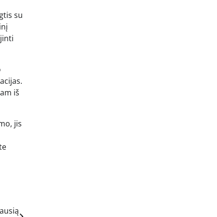
gtis su
inį
inti
o
acijas.
nam iš
mo, jis
te
iausią