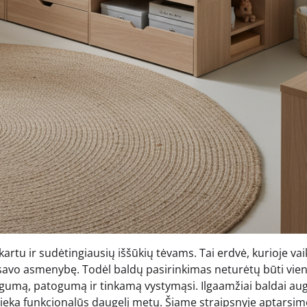
artu ir sudėtingiausių iššūkių tėvams. Tai erdvė, kurioje va
a savo asmenybę. Todėl baldų pasirinkimas neturėtų būti vien
augumą, patogumą ir tinkamą vystymąsi. Ilgaamžiai baldai au
išlieka funkcionalūs daugelį metų. Šiame straipsnyje aptarsime