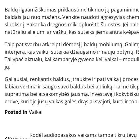
Baldų ilgaamžiškumas priklauso ne tik nuo jų pagaminimo k
baldais jau nuo mažens. Venkite naudoti agresyvias chemi
sluoksnį. Pakanka drėgnos mikropluošto šluostės. Jei balda
natūraliu aliejumi ar vašku, kas suteiks jiems antrą kvėpa
Taip pat svarbu atkreipti dėmesį į baldų mobilumą. Galim
interjerą, kas vaikui suteikia džiaugsmo ir naujų potyrių. R
Tai ypač aktualu, kai kambaryje gyvena keli vaikai – moduli
jų.
Galiausiai, renkantis baldus, įtraukite ir patį vaiką į proce
labiau vertina ir saugo savo baldus bei aplinką. Tai ne tik 
supratimą bei atsakomybės jausmą. Investavę į kokybiškus
erdvę, kurioje jūsų vaikas galės drąsiai svajoti, kurti ir tob
Posted in
Vaikai
Navigacija
Kodėl audiopasakos vaikams tampa tikru tėvų
Previous: