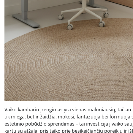
Vaiko kambario įrengimas yra vienas maloniausių, tačiau k
tik miega, bet ir žaidžia, mokosi, fantazuoja bei formuoj
estetinio pobūdžio sprendimas – tai investicija į vaiko s
kartu su atžala, prisitaiko prie besikeičiančių poreikių ir 