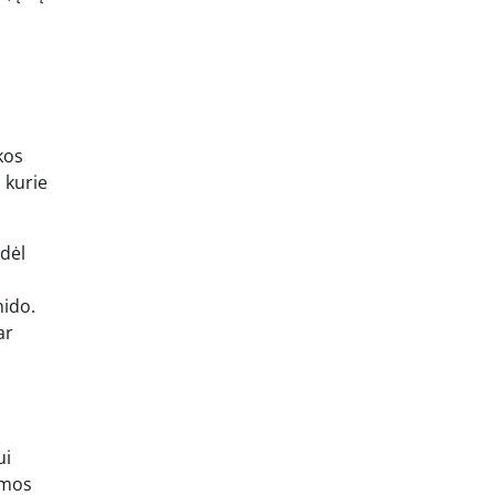
kos
 kurie
 dėl
hido.
ar
ui
amos