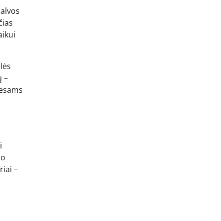
palvos
čias
aikui
lės
ų –
eresams
i
mo
iai –