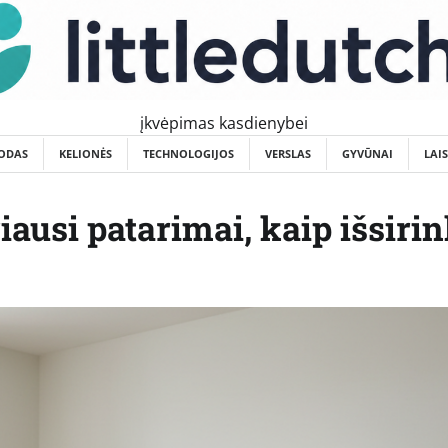
įkvėpimas kasdienybei
ODAS
KELIONĖS
TECHNOLOGIJOS
VERSLAS
GYVŪNAI
LAI
ausi patarimai, kaip išsirin