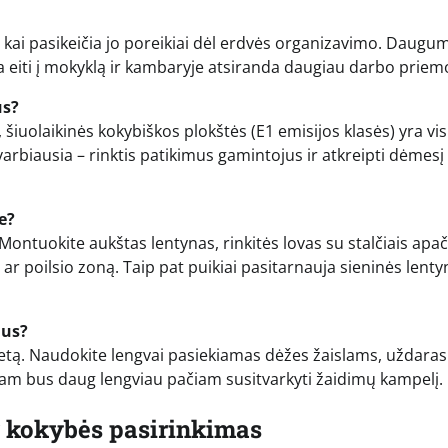
 kai pasikeičia jo poreikiai dėl erdvės organizavimo. Daugu
a eiti į mokyklą ir kambaryje atsiranda daugiau darbo priem
us?
šiuolaikinės kokybiškos plokštės (E1 emisijos klasės) yra vis
rbiausia – rinktis patikimus gamintojus ir atkreipti dėmesį 
e?
ontuokite aukštas lentynas, rinkitės lovas su stalčiais apač
ar poilsio zoną. Taip pat puikiai pasitarnauja sieninės lenty
dus?
 vietą. Naudokite lengvai pasiekiamas dėžes žaislams, uždaras
i, jam bus daug lengviau pačiam susitvarkyti žaidimų kampelį.
r kokybės pasirinkimas