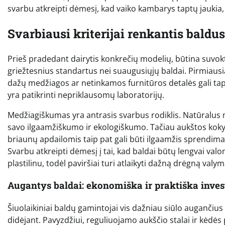
svarbu atkreipti dėmesį, kad vaiko kambarys taptų jaukia, s
Svarbiausi kriterijai renkantis bald
Prieš pradedant dairytis konkrečių modelių, būtina suvokti 
griežtesnius standartus nei suaugusiųjų baldai. Pirmiausia
dažų medžiagos ar netinkamos furnitūros detalės gali tapt
yra patikrinti nepriklausomų laboratorijų.
Medžiagiškumas yra antrasis svarbus rodiklis. Natūralus m
savo ilgaamžiškumo ir ekologiškumo. Tačiau aukštos kok
briaunų apdailomis taip pat gali būti ilgaamžis sprendimas,
Svarbu atkreipti dėmesį į tai, kad baldai būtų lengvai val
plastilinu, todėl paviršiai turi atlaikyti dažną drėgną valym
Augantys baldai: ekonomiška ir praktiška invest
Šiuolaikiniai baldų gamintojai vis dažniau siūlo augančius 
didėjant. Pavyzdžiui, reguliuojamo aukščio stalai ir kėdės 