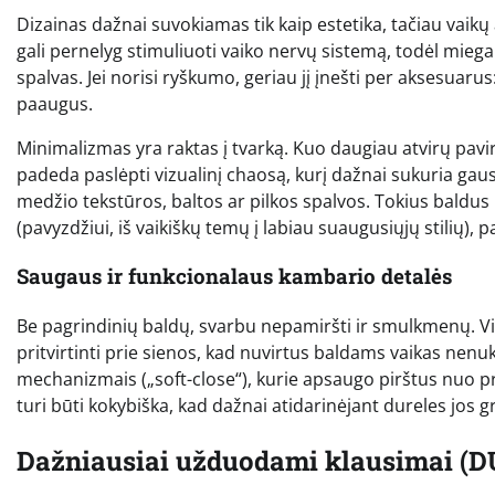
Dizainas dažnai suvokiamas tik kaip estetika, tačiau vaikų 
gali pernelyg stimuliuoti vaiko nervų sistemą, todėl mieg
spalvas. Jei norisi ryškumo, geriau jį įnešti per aksesuarus
paaugus.
Minimalizmas yra raktas į tvarką. Kuo daugiau atvirų pavir
padeda paslėpti vizualinį chaosą, kurį dažnai sukuria gaus
medžio tekstūros, baltos ar pilkos spalvos. Tokius baldus 
(pavyzdžiui, iš vaikiškų temų į labiau suaugusiųjų stilių), p
Saugaus ir funkcionalaus kambario detalės
Be pagrindinių baldų, svarbu nepamiršti ir smulkmenų. Vi
pritvirtinti prie sienos, kad nuvirtus baldams vaikas nen
mechanizmais („soft-close“), kurie apsaugo pirštus nuo pr
turi būti kokybiška, kad dažnai atidarinėjant dureles jos gr
Dažniausiai užduodami klausimai (D