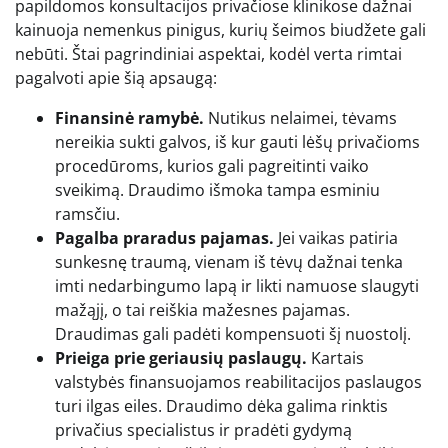
papildomos konsultacijos privačiose klinikose dažnai
kainuoja nemenkus pinigus, kurių šeimos biudžete gali
nebūti. Štai pagrindiniai aspektai, kodėl verta rimtai
pagalvoti apie šią apsaugą:
Finansinė ramybė.
Nutikus nelaimei, tėvams
nereikia sukti galvos, iš kur gauti lėšų privačioms
procedūroms, kurios gali pagreitinti vaiko
sveikimą. Draudimo išmoka tampa esminiu
ramsčiu.
Pagalba praradus pajamas.
Jei vaikas patiria
sunkesnę traumą, vienam iš tėvų dažnai tenka
imti nedarbingumo lapą ir likti namuose slaugyti
mažąjį, o tai reiškia mažesnes pajamas.
Draudimas gali padėti kompensuoti šį nuostolį.
Prieiga prie geriausių paslaugų.
Kartais
valstybės finansuojamos reabilitacijos paslaugos
turi ilgas eiles. Draudimo dėka galima rinktis
privačius specialistus ir pradėti gydymą