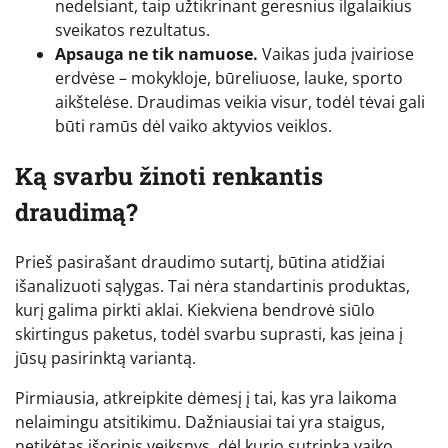
nedelsiant, taip užtikrinant geresnius ilgalaikius
sveikatos rezultatus.
Apsauga ne tik namuose.
Vaikas juda įvairiose
erdvėse – mokykloje, būreliuose, lauke, sporto
aikštelėse. Draudimas veikia visur, todėl tėvai gali
būti ramūs dėl vaiko aktyvios veiklos.
Ką svarbu žinoti renkantis
draudimą?
Prieš pasirašant draudimo sutartį, būtina atidžiai
išanalizuoti sąlygas. Tai nėra standartinis produktas,
kurį galima pirkti aklai. Kiekviena bendrovė siūlo
skirtingus paketus, todėl svarbu suprasti, kas įeina į
jūsų pasirinktą variantą.
Pirmiausia, atkreipkite dėmesį į tai, kas yra laikoma
nelaimingu atsitikimu. Dažniausiai tai yra staigus,
netikėtas išorinis veiksnys, dėl kurio sutrinka vaiko