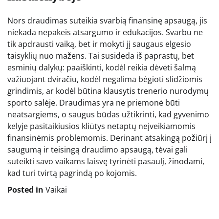
Nors draudimas suteikia svarbią finansinę apsaugą, jis
niekada nepakeis atsargumo ir edukacijos. Svarbu ne
tik apdrausti vaiką, bet ir mokyti jį saugaus elgesio
taisyklių nuo mažens. Tai susideda iš paprastų, bet
esminių dalykų: paaiškinti, kodėl reikia dėvėti šalmą
važiuojant dviračiu, kodėl negalima bėgioti slidžiomis
grindimis, ar kodėl būtina klausytis trenerio nurodymų
sporto salėje. Draudimas yra ne priemonė būti
neatsargiems, o saugus būdas užtikrinti, kad gyvenimo
kelyje pasitaikiusios kliūtys netaptų neįveikiamomis
finansinėmis problemomis. Derinant atsakingą požiūrį į
saugumą ir teisingą draudimo apsaugą, tėvai gali
suteikti savo vaikams laisvę tyrinėti pasaulį, žinodami,
kad turi tvirtą pagrindą po kojomis.
Posted in
Vaikai