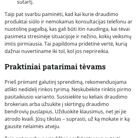
sutartį.
Taip pat svarbu paminėti, kad kai kurie draudimo
produktai siūlo ir nemokamas konsultacijas telefonu ar
nuotolinę pagalbą, kas gali būti itin naudinga, kai tėvai
pasimeta stresinėje situacijoje ir nežino, kokių veiksmų
imtis pirmiausia. Tai papildoma pridėtinė vertė, kurią
dažnai nuvertiname iki tol, kol jos neprireikia.
Praktiniai patarimai tėvams
Prieš priimant galutinį sprendimą, rekomenduojama
atlikti nedidelį rinkos tyrimą. Neskubėkite rinktis pirmo
pasitaikiusio varianto. Susisiekite su keliais draudimo
brokeriais arba užsukite į skirtingų draudimo
bendrovių puslapius. Užduokite klausimus, net jei jie
atrodo kvaili. Jūsų tikslas – suprasti, už ką mokate ir ką
gausite nelaimės atveju.