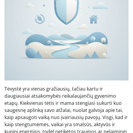
Tėvystė yra vienas gražiausių, tačiau kartu ir
daugiausiai atsakomybės reikalaujančių gyvenimo
etapų. Kiekvienas tėtis ir mama stengiasi sukurti kuo
saugesnę aplinką savo atžalai, nuolat galvoja apie tai,
kaip apsaugoti vaiką nuo įvairiausių pavojų. Visgi, kad ir
kaip stengtumėmės, vaikai yra smalsūs, aktyvūs ir
kupini energijos, todėl netikėtos traumos ar nelaimingi