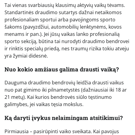
Tai vienas svarbiausių klausimų aktyvių vaikų tėvams.
Standartinės draudimo sutartys dažnai netaikomos
profesionaliam sportui arba pavojingoms sporto
šakoms (pavyzdžiui, automobilių lenktynėms, kovos
menams ir pan.). Jei jūsų vaikas lanko profesionalią
sporto sekciją, būtina tai nurodyti draudimo bendrovei
ir rinktis specialų priedą, nes traumų rizika tokiu atveju
yra žymiai didesnė.
Nuo kokio amžiaus galima drausti vaiką?
Dauguma draudimo bendrovių leidžia drausti vaikus
nuo pat gimimo iki pilnametystės (dažniausiai iki 18 ar
21 metų). Kai kurios bendrovės siūlo tęstinumo
galimybes, jei vaikas tęsia mokslus.
Ką daryti įvykus nelaimingam atsitikimui?
Pirmiausia – pasirūpinti vaiko sveikata. Kai pavojus