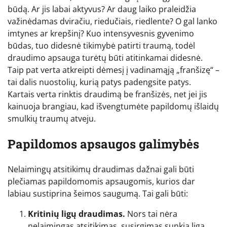
būdą. Ar jis labai aktyvus? Ar daug laiko praleidžia
važinėdamas dviračiu, riedučiais, riedlente? O gal lanko
imtynes ar krepšinį? Kuo intensyvesnis gyvenimo
būdas, tuo didesnė tikimybė patirti traumą, todėl
draudimo apsauga turėtų būti atitinkamai didesnė.
Taip pat verta atkreipti dėmesį į vadinamąją „franšizę“ –
tai dalis nuostolių, kurią patys padengsite patys.
Kartais verta rinktis draudimą be franšizės, net jei jis
kainuoja brangiau, kad išvengtumėte papildomų išlaidų
smulkių traumų atveju.
Papildomos apsaugos galimybės
Nelaimingų atsitikimų draudimas dažnai gali būti
plečiamas papildomomis apsaugomis, kurios dar
labiau sustiprina šeimos saugumą. Tai gali būti:
Kritinių ligų draudimas.
Nors tai nėra
nelaimingas atsitikimas, susirgimas sunkia liga