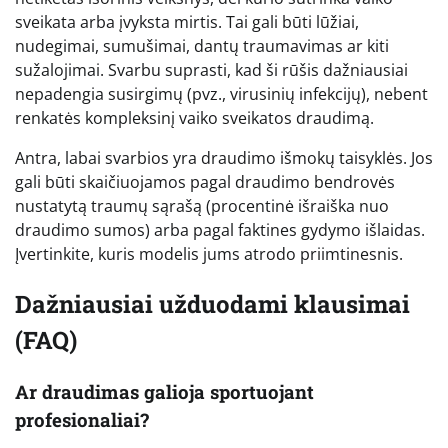
sveikata arba įvyksta mirtis. Tai gali būti lūžiai,
nudegimai, sumušimai, dantų traumavimas ar kiti
sužalojimai. Svarbu suprasti, kad ši rūšis dažniausiai
nepadengia susirgimų (pvz., virusinių infekcijų), nebent
renkatės kompleksinį vaiko sveikatos draudimą.
Antra, labai svarbios yra draudimo išmokų taisyklės. Jos
gali būti skaičiuojamos pagal draudimo bendrovės
nustatytą traumų sąrašą (procentinė išraiška nuo
draudimo sumos) arba pagal faktines gydymo išlaidas.
Įvertinkite, kuris modelis jums atrodo priimtinesnis.
Dažniausiai užduodami klausimai
(FAQ)
Ar draudimas galioja sportuojant
profesionaliai?