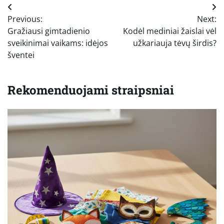
Navigacija
Previous:
Next:
tarp
Gražiausi gimtadienio
Kodėl mediniai žaislai vėl
įrašų
sveikinimai vaikams: idėjos
užkariauja tėvų širdis?
šventei
Rekomenduojami straipsniai