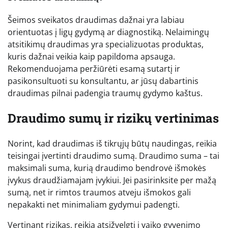
Šeimos sveikatos draudimas dažnai yra labiau
orientuotas į ligų gydymą ar diagnostiką. Nelaimingų
atsitikimų draudimas yra specializuotas produktas,
kuris dažnai veikia kaip papildoma apsauga.
Rekomenduojama peržiūrėti esamą sutartį ir
pasikonsultuoti su konsultantu, ar jūsų dabartinis
draudimas pilnai padengia traumų gydymo kaštus.
Draudimo sumų ir rizikų vertinimas
Norint, kad draudimas iš tikrųjų būtų naudingas, reikia
teisingai įvertinti draudimo sumą. Draudimo suma – tai
maksimali suma, kurią draudimo bendrovė išmokės
įvykus draudžiamajam įvykiui. Jei pasirinksite per mažą
sumą, net ir rimtos traumos atveju išmokos gali
nepakakti net minimaliam gydymui padengti.
Vertinant rizikas, reikia atsižvelgti į vaiko gyvenimo