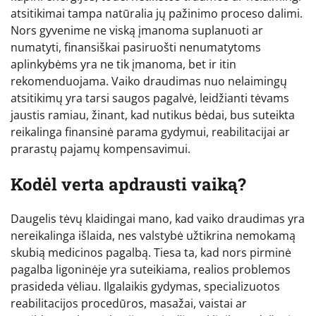
atsitikimai tampa natūralia jų pažinimo proceso dalimi.
Nors gyvenime ne viską įmanoma suplanuoti ar
numatyti, finansiškai pasiruošti nenumatytoms
aplinkybėms yra ne tik įmanoma, bet ir itin
rekomenduojama. Vaiko draudimas nuo nelaimingų
atsitikimų yra tarsi saugos pagalvė, leidžianti tėvams
jaustis ramiau, žinant, kad nutikus bėdai, bus suteikta
reikalinga finansinė parama gydymui, reabilitacijai ar
prarastų pajamų kompensavimui.
Kodėl verta apdrausti vaiką?
Daugelis tėvų klaidingai mano, kad vaiko draudimas yra
nereikalinga išlaida, nes valstybė užtikrina nemokamą
skubią medicinos pagalbą. Tiesa ta, kad nors pirminė
pagalba ligoninėje yra suteikiama, realios problemos
prasideda vėliau. Ilgalaikis gydymas, specializuotos
reabilitacijos procedūros, masažai, vaistai ar