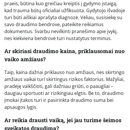
praeis, būtina kuo greičiau kreiptis į gydymo įstaigą,
kad trauma būtų oficialiai užfiksuota. Gydytojo išvadoje
turi būti aiškiai aprašyta diagnozė. Vėliau, susisiekę su
savo draudimo bendrove, pateikite reikiamus
dokumentus. Svarbu nevilkinti pranešimo apie įvykį,
nes kiekviena bendrovė turi nustatytus terminus.
Ar skiriasi draudimo kaina, priklausomai nuo
vaiko amžiaus?
Taip, kaina dažnai priklauso nuo amžiaus, nes skirtingo
amžiaus vaikai turi skirtingus rizikos faktorius. Mažyliai,
pradėję vaikščioti, gali dažniau griūti, o paaugliai –
daugiau sportuoti ar rizikingiau elgtis. Be to, draudimo
įmokai įtakos turi ir pasirinkta draudimo suma bei
apsaugos lygis.
Ar reikia drausti vaiką, jei jau turime šeimos
sveikatos draudimą?