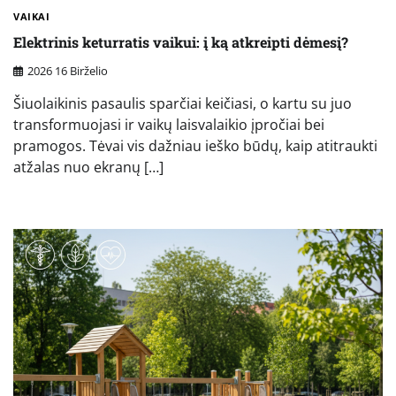
VAIKAI
Elektrinis keturratis vaikui: į ką atkreipti dėmesį?
2026 16 Birželio
Šiuolaikinis pasaulis sparčiai keičiasi, o kartu su juo
transformuojasi ir vaikų laisvalaikio įpročiai bei
pramogos. Tėvai vis dažniau ieško būdų, kaip atitraukti
atžalas nuo ekranų […]