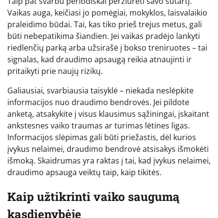
Taip pat svarbu periodiškai peržiūrėti savo sutartį.
Vaikas auga, keičiasi jo pomėgiai, mokyklos, laisvalaikio
praleidimo būdai. Tai, kas tiko prieš trejus metus, gali
būti nebepatikima šiandien. Jei vaikas pradėjo lankyti
riedlenčių parką arba užsirašė į bokso treniruotes – tai
signalas, kad draudimo apsaugą reikia atnaujinti ir
pritaikyti prie naujų rizikų.
Galiausiai, svarbiausia taisyklė – niekada neslėpkite
informacijos nuo draudimo bendrovės. Jei pildote
anketą, atsakykite į visus klausimus sąžiningai, įskaitant
ankstesnes vaiko traumas ar turimas lėtines ligas.
Informacijos slėpimas gali būti priežastis, dėl kurios
įvykus nelaimei, draudimo bendrovė atsisakys išmokėti
išmoką. Skaidrumas yra raktas į tai, kad įvykus nelaimei,
draudimo apsauga veiktų taip, kaip tikitės.
Kaip užtikrinti vaiko saugumą
kasdienybėje