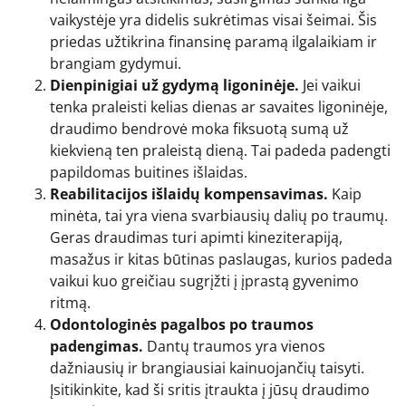
vaikystėje yra didelis sukrėtimas visai šeimai. Šis
priedas užtikrina finansinę paramą ilgalaikiam ir
brangiam gydymui.
Dienpinigiai už gydymą ligoninėje.
Jei vaikui
tenka praleisti kelias dienas ar savaites ligoninėje,
draudimo bendrovė moka fiksuotą sumą už
kiekvieną ten praleistą dieną. Tai padeda padengti
papildomas buitines išlaidas.
Reabilitacijos išlaidų kompensavimas.
Kaip
minėta, tai yra viena svarbiausių dalių po traumų.
Geras draudimas turi apimti kineziterapiją,
masažus ir kitas būtinas paslaugas, kurios padeda
vaikui kuo greičiau sugrįžti į įprastą gyvenimo
ritmą.
Odontologinės pagalbos po traumos
padengimas.
Dantų traumos yra vienos
dažniausių ir brangiausiai kainuojančių taisyti.
Įsitikinkite, kad ši sritis įtraukta į jūsų draudimo