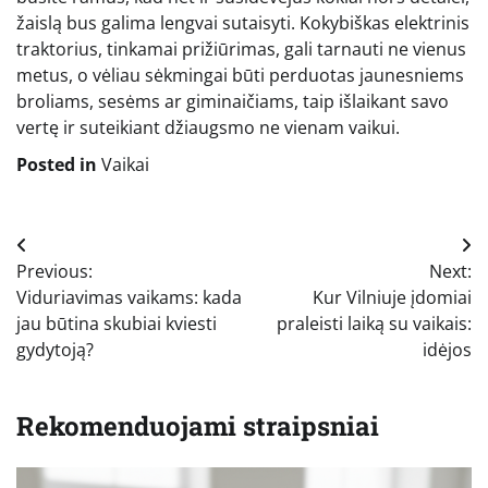
žaislą bus galima lengvai sutaisyti. Kokybiškas elektrinis
traktorius, tinkamai prižiūrimas, gali tarnauti ne vienus
metus, o vėliau sėkmingai būti perduotas jaunesniems
broliams, sesėms ar giminaičiams, taip išlaikant savo
vertę ir suteikiant džiaugsmo ne vienam vaikui.
Posted in
Vaikai
Navigacija
Previous:
Next:
tarp
Viduriavimas vaikams: kada
Kur Vilniuje įdomiai
įrašų
jau būtina skubiai kviesti
praleisti laiką su vaikais:
gydytoją?
idėjos
Rekomenduojami straipsniai