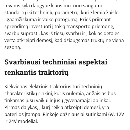
tėvams kyla daugybė klausimų: nuo saugumo
standartų iki techninių parametrų, kurie lemia žaislo
ilgaamžiškumą ir vaiko patogumą. Prieš priimant
sprendimą investuoti į tokią transporto priemonę,
svarbu suprasti, kas iš tiesų svarbu ir į kokias detales
verta atkreipti dėmesį, kad džiaugsmas truktų ne vieną
sezoną.
Svarbiausi techniniai aspektai
renkantis traktorių
Kiekvienas elektrinis traktorius turi techninių
charakteristikų rinkinį, kuris nulemia, ar žaislas bus
tinkamas jūsų vaikui ir jūsų gyvenamajai aplinkai.
Pirmas dalykas, į kurį reikia atkreipti dėmesį, yra
baterijos įtampa. Rinkoje dažniausiai sutinkami 6V, 12V
ir 24V modeliai.