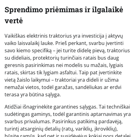
Sprendimo priėmimas ir ilgalaikė
vertė
Vaikiškas elektrinis traktorius yra investicija į aktyvų
vaiko laisvalaikį lauke. Prieš perkant, svarbu įvertinti
savo kiemo specifiką – jei turite didelę pievą, traktorius
su dideliais, protektorių turinčiais ratais bus daug
geresnis pasirinkimas nei modelis su mažais, lygiais
ratais, skirtas tik lygiam asfaltui. Taip pat įvertinkite
vietą žaislo laikymui – traktoriai yra dideli ir užima
nemažai vietos, todėl garažas, sandėliukas ar erdvi
terasa yra būtina sąlyga.
Atidžiai išnagrinėkite garantines sąlygas. Tai techniškai
sudėtingas gaminys, todėl garantinis aptarnavimas yra
svarbus privalumas. Pasirinkus patikimą pardavėją,
turintį atsarginių detalių (ratų, variklių, įkroviklių),
būsite ramūs, kad net ir susidėvėjus kokiai nors detalei,