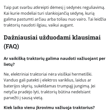
Taip pat svarbu atkreipti dėmesį į sėdynės reguliavimą.
Kai kurie modeliai turi slankiojančią sėdynę, kurią
galima pastumti arčiau arba toliau nuo vairo. Tai leidžia
traktorių naudoti ilgiau, vaikui augant.
Dažniausiai užduodami klausimai
(FAQ)
Ar vaikišką traktorių galima naudoti važiuojant per
lietų?
Ne, elektriniai traktoriai nėra visiškai hermetiški.
Vanduo gali patekti į elektros variklius, laidus ar
baterijos skyrių, sukeldamas trumpąjį jungimą. Jei
netyčia pradėjo lyti, traktorių būtina nedelsiant
parvežti į sausą vietą.
Kiek laiko vienu įkrovimu važiuoja traktorius?