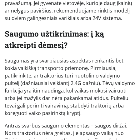
pravažumą. Jei gyvenate vietovėje, kurioje daug įkalnių
ar nelygus paviršius, rekomenduojame rinktis modelį
su dviem galingesniais varikliais arba 24V sistemą.
Saugumo užtikrinimas: į ką
atkreipti dėmesį?
Saugumas yra svarbiausias aspektas renkantis bet
kokią vaikišką transporto priemonę. Pirmiausia,
patikrinkite, ar traktorius turi nuotolinio valdymo
pultelį (dažniausiai veikiantį 2.4G dažniu). Tėvų valdymo
funkcija yra itin naudinga, kol vaikas mokosi vairuoti
arba jei mažylis dar nėra pakankamai atidus. Pulteliu
tėvai gali perimti vairavimą, stabdyti traktorių arba
koreguoti vaiko pasirinktą kryptį.
Antras svarbus saugumo elementas – saugos diržai.
Nors traktorius nėra greitas, jie apsaugo vaiką nuo