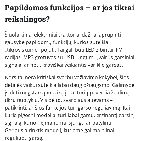
Papildomos funkcijos – ar jos tikrai
reikalingos?
Šiuolaikiniai elektriniai traktoriai dažnai aprūpinti
gausybe papildomų funkcijų, kurios suteikia
„tikroviškumo“ pojūtį. Tai gali būti LED žibintai, FM
radijas, MP3 grotuvas su USB jungtimi, įvairūs garsiniai
signalai ar net tikroviškai veikiantis variklio garsas.
Nors tai nėra kritiškai svarbu važiavimo kokybei, šios
detalės vaikui suteikia labai daug džiaugsmo. Galimybė
įsidėti mėgstamą muziką į traktorių paverčia žaidimą
tikru nuotykiu. Vis dėlto, svarbiausia tėvams –
patikrinti, ar šios funkcijos turi garso reguliavimą. Kai
kurie pigesni modeliai turi labai garsų, erzinantį garsinį
signalą, kurio neįmanoma išjungti ar patylinti.
Geriausia rinktis modelį, kuriame galima pilnai
reguliuoti garsą.