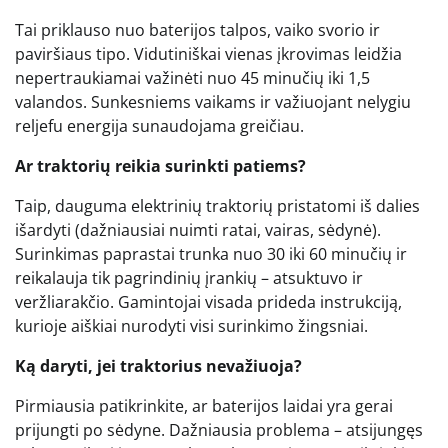
Tai priklauso nuo baterijos talpos, vaiko svorio ir
paviršiaus tipo. Vidutiniškai vienas įkrovimas leidžia
nepertraukiamai važinėti nuo 45 minučių iki 1,5
valandos. Sunkesniems vaikams ir važiuojant nelygiu
reljefu energija sunaudojama greičiau.
Ar traktorių reikia surinkti patiems?
Taip, dauguma elektrinių traktorių pristatomi iš dalies
išardyti (dažniausiai nuimti ratai, vairas, sėdynė).
Surinkimas paprastai trunka nuo 30 iki 60 minučių ir
reikalauja tik pagrindinių įrankių – atsuktuvo ir
veržliarakčio. Gamintojai visada prideda instrukciją,
kurioje aiškiai nurodyti visi surinkimo žingsniai.
Ką daryti, jei traktorius nevažiuoja?
Pirmiausia patikrinkite, ar baterijos laidai yra gerai
prijungti po sėdyne. Dažniausia problema – atsijungęs