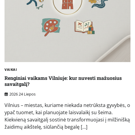
VAIKAI
Renginiai vaikams Vilniuje: kur nuvesti mažuosius
savaitgalį?
2026 24 Liepos
Vilnius – miestas, kuriame niekada netrūksta gyvybės, o
ypač tuomet, kai planuojate laisvalaikį su šeima.
Kiekvieną savaitgalį sostinė transformuojasi į milžinišką
žaidimų aikštelę, siūlančią begalę […]