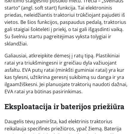
iškritimo staigesnio posūkio metu. Trečia – „švelnaus
starto“ (angl. soft start) funkcija. Tai elektroninis
priedas, neleidžiantis traktoriui trūkčiojant pajudėti iš
vietos. Be šios funkcijos, paspaudus pedalą, traktorius
gali staigiai šoktelėti į priekį, o tai gali išgąsdinti vaiką.
Su švelniu startu pagreitėjimas vyksta tolygiai ir
sklandžiai.
Galiausiai, atkreipkite dėmesį į ratų tipą. Plastikiniai
ratai yra triukšmingesni ir greičiau dyla važiuojant
asfaltu. EVA putų ratai (minkšti guminiai ratai) yra kur
kas tylesni, užtikrina geresnį sukibimą su danga ir yra
ilgaamžiškesni. Jei planuojate traktorių naudoti dažnai,
EVA ratai yra būtinas pasirinkimas.
Eksploatacija ir baterijos priežiūra
Daugelis tėvų pamiršta, kad elektrinis traktorius
reikalauja specifinės priežiūros, ypač žiemą. Baterija