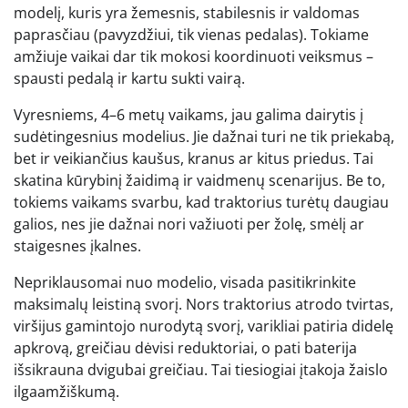
modelį, kuris yra žemesnis, stabilesnis ir valdomas
paprasčiau (pavyzdžiui, tik vienas pedalas). Tokiame
amžiuje vaikai dar tik mokosi koordinuoti veiksmus –
spausti pedalą ir kartu sukti vairą.
Vyresniems, 4–6 metų vaikams, jau galima dairytis į
sudėtingesnius modelius. Jie dažnai turi ne tik priekabą,
bet ir veikiančius kaušus, kranus ar kitus priedus. Tai
skatina kūrybinį žaidimą ir vaidmenų scenarijus. Be to,
tokiems vaikams svarbu, kad traktorius turėtų daugiau
galios, nes jie dažnai nori važiuoti per žolę, smėlį ar
staigesnes įkalnes.
Nepriklausomai nuo modelio, visada pasitikrinkite
maksimalų leistiną svorį. Nors traktorius atrodo tvirtas,
viršijus gamintojo nurodytą svorį, varikliai patiria didelę
apkrovą, greičiau dėvisi reduktoriai, o pati baterija
išsikrauna dvigubai greičiau. Tai tiesiogiai įtakoja žaislo
ilgaamžiškumą.