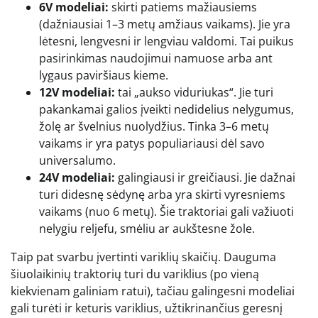
6V modeliai:
skirti patiems mažiausiems
(dažniausiai 1–3 metų amžiaus vaikams). Jie yra
lėtesni, lengvesni ir lengviau valdomi. Tai puikus
pasirinkimas naudojimui namuose arba ant
lygaus paviršiaus kieme.
12V modeliai:
tai „aukso viduriukas“. Jie turi
pakankamai galios įveikti nedidelius nelygumus,
žolę ar švelnius nuolydžius. Tinka 3–6 metų
vaikams ir yra patys populiariausi dėl savo
universalumo.
24V modeliai:
galingiausi ir greičiausi. Jie dažnai
turi didesnę sėdynę arba yra skirti vyresniems
vaikams (nuo 6 metų). Šie traktoriai gali važiuoti
nelygiu reljefu, smėliu ar aukštesne žole.
Taip pat svarbu įvertinti variklių skaičių. Dauguma
šiuolaikinių traktorių turi du variklius (po vieną
kiekvienam galiniam ratui), tačiau galingesni modeliai
gali turėti ir keturis variklius, užtikrinančius geresnį