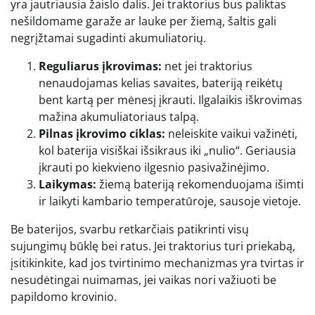
yra jautriausia žaislo dalis. Jei traktorius bus paliktas
nešildomame garaže ar lauke per žiemą, šaltis gali
negrįžtamai sugadinti akumuliatorių.
Reguliarus įkrovimas:
net jei traktorius
nenaudojamas kelias savaites, bateriją reikėtų
bent kartą per mėnesį įkrauti. Ilgalaikis iškrovimas
mažina akumuliatoriaus talpą.
Pilnas įkrovimo ciklas:
neleiskite vaikui važinėti,
kol baterija visiškai išsikraus iki „nulio“. Geriausia
įkrauti po kiekvieno ilgesnio pasivažinėjimo.
Laikymas:
žiemą bateriją rekomenduojama išimti
ir laikyti kambario temperatūroje, sausoje vietoje.
Be baterijos, svarbu retkarčiais patikrinti visų
sujungimų būklę bei ratus. Jei traktorius turi priekabą,
įsitikinkite, kad jos tvirtinimo mechanizmas yra tvirtas ir
nesudėtingai nuimamas, jei vaikas nori važiuoti be
papildomo krovinio.