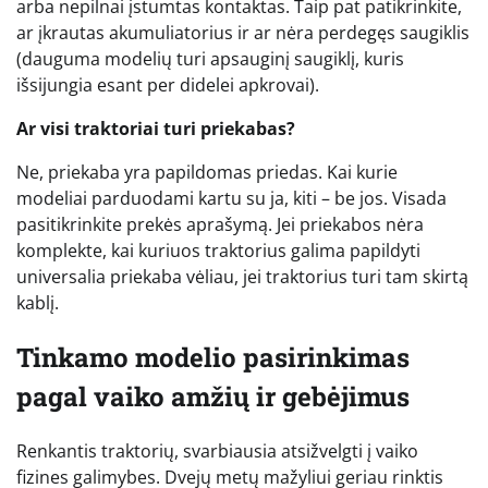
arba nepilnai įstumtas kontaktas. Taip pat patikrinkite,
ar įkrautas akumuliatorius ir ar nėra perdegęs saugiklis
(dauguma modelių turi apsauginį saugiklį, kuris
išsijungia esant per didelei apkrovai).
Ar visi traktoriai turi priekabas?
Ne, priekaba yra papildomas priedas. Kai kurie
modeliai parduodami kartu su ja, kiti – be jos. Visada
pasitikrinkite prekės aprašymą. Jei priekabos nėra
komplekte, kai kuriuos traktorius galima papildyti
universalia priekaba vėliau, jei traktorius turi tam skirtą
kablį.
Tinkamo modelio pasirinkimas
pagal vaiko amžių ir gebėjimus
Renkantis traktorių, svarbiausia atsižvelgti į vaiko
fizines galimybes. Dvejų metų mažyliui geriau rinktis