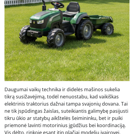
Daugumai vaikų technika ir didelės mašinos sukelia
tikrą susižavėjimą, todėl nenuostabu, kad vaikiškas
elektrinis traktorius dažnai tampa svajonių dovana. Tai
ne tik įspūdingas žaislas, suteikiantis galimybę pasijusti
tikru ūkio ar statybų aikštelės šeimininku, bet ir puiki
priemonė lavinti motorinius įgūdžius bei koordinaciją.
Vis dėlto, rinkoje esant itin plačiai modelių įvairovei,