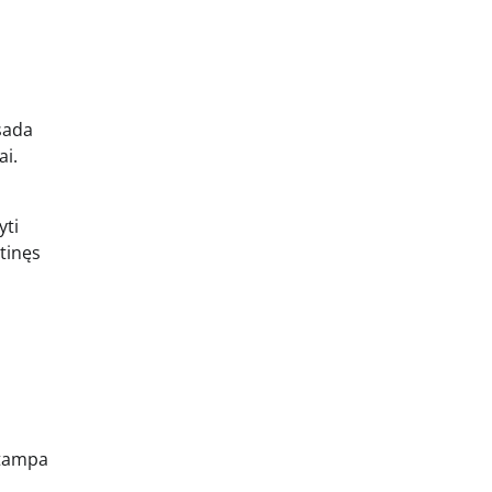
isada
ai.
yti
atinęs
e tampa