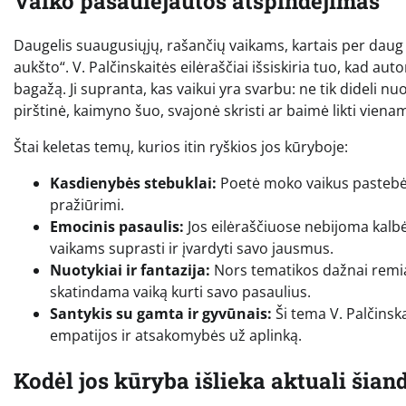
Vaiko pasaulėjautos atspindėjimas
Daugelis suaugusiųjų, rašančių vaikams, kartais per daug 
aukšto“. V. Palčinskaitės eilėraščiai išsiskiria tuo, kad autor
bagažą. Ji supranta, kas vaikui yra svarbu: ne tik dideli nu
pirštinė, kaimyno šuo, svajonė skristi ar baimė likti viena
Štai keletas temų, kurios itin ryškios jos kūryboje:
Kasdienybės stebuklai:
Poetė moko vaikus pastebėt
pražiūrimi.
Emocinis pasaulis:
Jos eilėraščiuose nebijoma kalbė
vaikams suprasti ir įvardyti savo jausmus.
Nuotykiai ir fantazija:
Nors tematikos dažnai remiasi
skatindama vaiką kurti savo pasaulius.
Santykis su gamta ir gyvūnais:
Ši tema V. Palčinska
empatijos ir atsakomybės už aplinką.
Kodėl jos kūryba išlieka aktuali šian