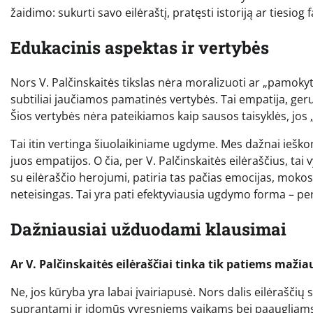
žaidimo: sukurti savo eilėraštį, pratęsti istoriją ar tiesiog 
Edukacinis aspektas ir vertybės
Nors V. Palčinskaitės tikslas nėra moralizuoti ar „pamokyti
subtiliai jaučiamos pamatinės vertybės. Tai empatija, ge
Šios vertybės nėra pateikiamos kaip sausos taisyklės, jos „i
Tai itin vertinga šiuolaikiniame ugdyme. Mes dažnai ieško
juos empatijos. O čia, per V. Palčinskaitės eilėraščius, tai 
su eilėraščio herojumi, patiria tas pačias emocijas, mokosi
neteisingas. Tai yra pati efektyviausia ugdymo forma – p
Dažniausiai užduodami klausimai
Ar V. Palčinskaitės eilėraščiai tinka tik patiems maž
Ne, jos kūryba yra labai įvairiapusė. Nors dalis eilėraščių
suprantami ir įdomūs vyresniems vaikams bei paaugliams. 