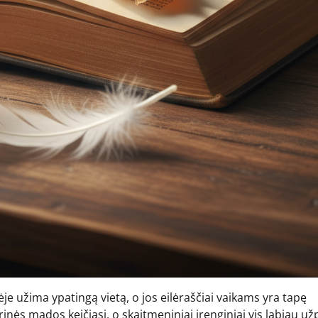
je užima ypatingą vietą, o jos eilėraščiai vaikams yra tapę
inės mados keičiasi, o skaitmeniniai įrenginiai vis labiau už