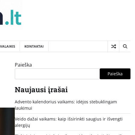
SVALAIKIS
KONTAKTAI
Paieška
Paieška
Naujausi įrašai
Advento kalendorius vaikams: idėjos stebuklingam
laukimui
Veido dažai vaikams: kaip išsirinkti saugius ir išvengti
alergijų