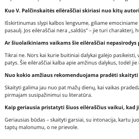
Kuo V. Palčinskaitės eilėraščiai skiriasi nuo kitų auto
Išskirtinumas slypi kalbos lengvume, giliame emociniame j
pasaulį. Jos eilėraščiai nėra „saldūs“ – jie turi charakterį,
Ar šiuolaikiniams vaikams šie eilėraščiai nepasirodys 
Tikrai ne. Nors kai kurie buitiniai dalykai galėjo pasikeisti
patys. Šie eilėraščiai kalba apie amžinus dalykus, todėl ji
Nuo kokio amžiaus rekomenduojama pradėti skaityti V.
Skaityti galima jau nuo pat mažų dienų, kai vaikas pradeda 
pirmajam susipažinimui su literatūra.
Kaip geriausia pristatyti šiuos eilėraščius vaikui, kad j
Geriausias būdas – skaityti garsiai, su intonacija, kartu j
taptų malonumu, o ne prievole.