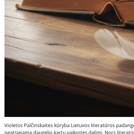
Violetos Palčinskaitės kūryba Lietuvos literatūros padangė
neatsiejama daugelio kartų vaikystės dalimi. Nors literatūr