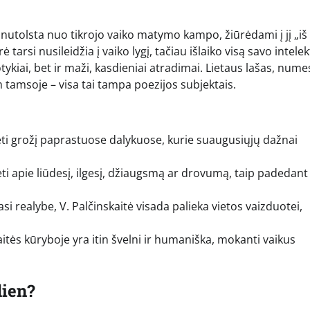
nutolsta nuo tikrojo vaiko matymo kampo, žiūrėdami į jį „iš
ė tarsi nusileidžia į vaiko lygį, tačiau išlaiko visą savo intelek
otykiai, bet ir maži, kasdieniai atradimai. Lietaus lašas, nume
m tamsoje – visa tai tampa poezijos subjektais.
i grožį paprastuose dalykuose, kurie suaugusiųjų dažnai
ti apie liūdesį, ilgesį, džiaugsmą ar drovumą, taip padedant
 realybe, V. Palčinskaitė visada palieka vietos vaizduotei,
itės kūryboje yra itin švelni ir humaniška, mokanti vaikus
dien?