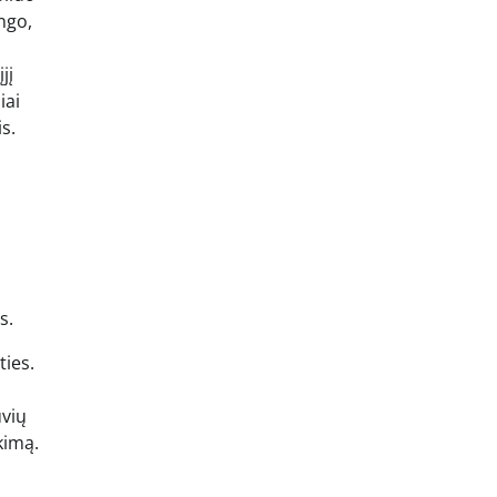
ingo,
jį
iai
s.
s.
ties.
uvių
kimą.