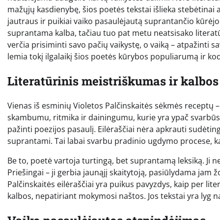
mažųjų kasdienybę, šios poetės tekstai išlieka stebėtinai ak
jautraus ir puikiai vaiko pasaulėjautą suprantančio kūrėjo
suprantama kalba, tačiau tuo pat metu neatsisako literat
verčia prisiminti savo pačių vaikystę, o vaiką – atpažinti 
lemia tokį ilgalaikį šios poetės kūrybos populiarumą ir kod
Literatūrinis meistriškumas ir kalbo
Vienas iš esminių Violetos Palčinskaitės sėkmės receptų – 
skambumu, ritmika ir dainingumu, kurie yra ypač svarbū
pažinti poezijos pasaulį. Eilėraščiai nėra apkrauti sudėti
suprantami. Tai labai svarbu pradinio ugdymo procese, kai 
Be to, poetė vartoja turtingą, bet suprantamą leksiką. Ji ne
Priešingai – ji gerbia jaunąjį skaitytoją, pasiūlydama jam žo
Palčinskaitės eilėraščiai yra puikus pavyzdys, kaip per lite
kalbos, nepatiriant mokymosi naštos. Jos tekstai yra lyg n