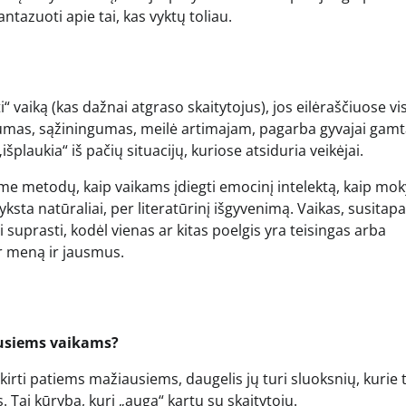
fantazuoti apie tai, kas vyktų toliau.
“ vaiką (kas dažnai atgraso skaitytojus), jos eilėraščiuose v
rumas, sąžiningumas, meilė artimajam, pagarba gyvajai gamt
šplaukia“ iš pačių situacijų, kuriose atsiduria veikėjai.
me metodų, kaip vaikams įdiegti emocinį intelektą, kaip mok
vyksta natūraliai, per literatūrinį išgyvenimą. Vaikas, susitap
 suprasti, kodėl vienas ar kitas poelgis yra teisingas arba
er meną ir jausmus.
iausiems vaikams?
 skirti patiems mažiausiems, daugelis jų turi sluoksnių, kuri
Tai kūryba, kuri „auga“ kartu su skaitytoju.