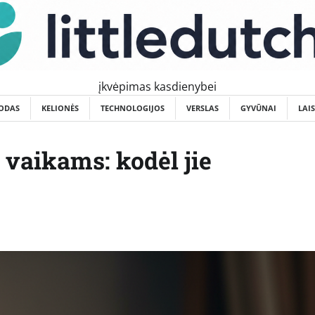
įkvėpimas kasdienybei
ODAS
KELIONĖS
TECHNOLOGIJOS
VERSLAS
GYVŪNAI
LAI
i vaikams: kodėl jie