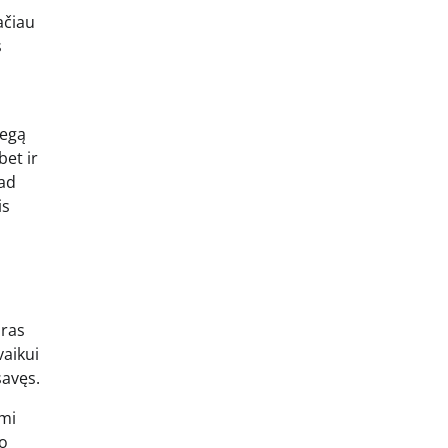
ačiau
s
iegą
bet ir
kad
is
oras
vaikui
savęs.
ami
io