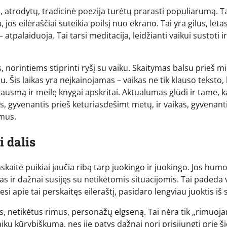
, atrodytų, tradicinė poezija turėtų prarasti populiarumą. T
 jos eilėraščiai suteikia poilsį nuo ekrano. Tai yra gilus, lėta
atpalaiduoja. Tai tarsi meditacija, leidžianti vaikui sustoti ir
s, norintiems stiprinti ryšį su vaiku. Skaitymas balsu prieš m
Šis laikas yra neįkainojamas – vaikas ne tik klauso teksto, 
ausmą ir meilę knygai apskritai. Aktualumas glūdi ir tame, 
as, gyvenantis prieš keturiasdešimt metų, ir vaikas, gyvenant
imus.
 dalis
skaitė puikiai jaučia ribą tarp juokingo ir juokingo. Jos hum
s ir dažnai susijęs su netikėtomis situacijomis. Tai padeda 
si apie tai perskaitęs eilėraštį, pasidaro lengviau juoktis iš 
us, netikėtus rimus, personažų elgseną. Tai nėra tik „rimuoj
vaikų kūrybiškumą, nes jie patys dažnai nori prisijungti prie š