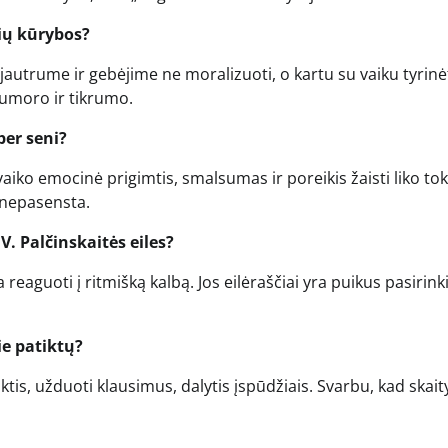
rių kūrybos?
autrume ir gebėjime ne moralizuoti, o kartu su vaiku tyrinė
 humoro ir tikrumo.
per seni?
, vaiko emocinė prigimtis, smalsumas ir poreikis žaisti liko tok
e nepasensta.
 Palčinskaitės eiles?
reaguoti į ritmišką kalbą. Jos eilėraščiai yra puikus pasirin
ie patiktų?
uoktis, užduoti klausimus, dalytis įspūdžiais. Svarbu, kad skai