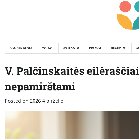
Skip
to
content
PAGRINDINIS
VAIKAI
SVEIKATA
NAMAI
RECEPTAI
S
V. Palčinskaitės eilėraščia
nepamirštami
Posted on
2026 4 birželio