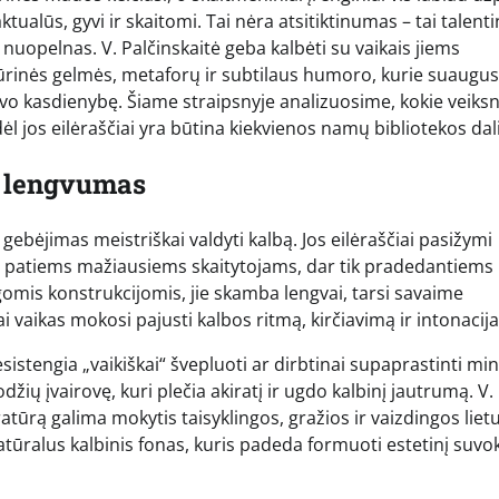
tualūs, gyvi ir skaitomi. Tai nėra atsitiktinumas – tai talent
 nuopelnas. V. Palčinskaitė geba kalbėti su vaikais jiems
ūrinės gelmės, metaforų ir subtilaus humoro, kurie suaugusį
savo kasdienybę. Šiame straipsnyje analizuosime, kokie veiksn
ėl jos eilėraščiai yra būtina kiekvienos namų bibliotekos dali
s lengvumas
gebėjimas meistriškai valdyti kalbą. Jos eilėraščiai pasižymi
s patiems mažiausiems skaitytojams, dar tik pradedantiems
ngomis konstrukcijomis, jie skamba lengvai, tarsi savaime
vaikas mokosi pajusti kalbos ritmą, kirčiavimą ir intonacija
sistengia „vaikiškai“ švepluoti ar dirbtinai supaprastinti min
džių įvairovę, kuri plečia akiratį ir ugdo kalbinį jautrumą. V.
ratūrą galima mokytis taisyklingos, gražios ir vaizdingos liet
atūralus kalbinis fonas, kuris padeda formuoti estetinį suvo