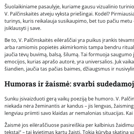
Šiuolaikiniame pasaulyje, kuriame gausu vizualinio turinio
V. Palčinskaitės atveju vyksta priešingai. Kodėl? Pirmiausia,
turinys, kuris reikalauja susikaupimo, bet tuo pačiu metu – 
įsiklausyti į save.
Be to, V. Palčinskaitės eilėraščiai yra puikus įrankis tėvam
arba ramiomis popietės akimirkomis tampa bendru ritualu. 
jaučia tėvų buvimą, balsą, šilumą. Tai formuoja saugumo j
emocijos, kurias aprašo autorė, yra universalios. Juk vaik
šiandien, jaučia tas pačias baimes, džiaugsmus ir nusivyl
Humoras ir žaismė: svarbi sudedamoji
Sunku įsivaizduoti gerą vaikų poeziją be humoro. V. Palčin
niekada nėra žeminantis ar kandus – jis lengvas, žaisminga
lengviau priimti savo klaidas ar nemalonias situacijas. Kai e
Žaismė jos eilėraščiuose pasireiškia per kalbinius žaidim
tekstai“ – tai kvietimas kartu žaisti. Tokia kūryba skatina 