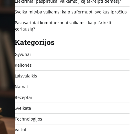
Elektriniai paspirtukai vaikams: į ką atkreipti dėmesį?
Sveika mityba vaikams: kaip suformuoti sveikus įpročius
Pavasariniai kombinezonai vaikams: kaip išrinkti
geriausią?
Kategorijos
Gyvūnai
Kelionės
Laisvalaikis
Namai
Receptai
Sveikata
Technologijos
Vaikai