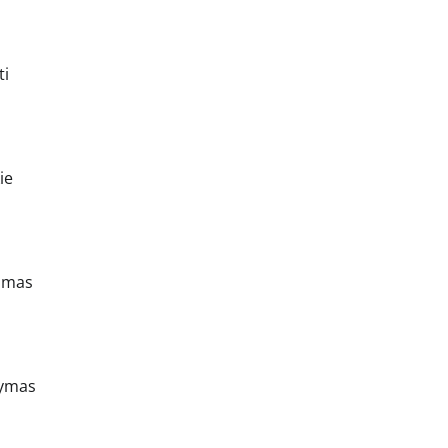
ti
ie
kimas
tymas