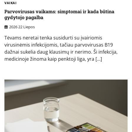
VAIKAI
Parvovirusas vaikams: simptomai ir kada būtina
gydytojo pagalba
2026 22 Liepos
Tėvams neretai tenka susidurti su įvairiomis
virusinėmis infekcijomis, tačiau parvovirusas B19
dažnai sukelia daug klausimų ir nerimo. Ši infekcija,
medicinoje žinoma kaip penktoji liga, yra […]