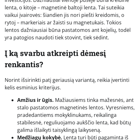
investicijos. Dažniausiai vienoje pusėje būna kreidinė
lenta, o kitoje – magnetinė baltoji lenta. Tai suteikia
vaikui įvairovės: šiandien jis nori piešti kreidomis, o
rytoj – markeriais ar žaisti su magnetukais. Tokios
lentos dažniausiai būna pastatomos ant kojelių, todėl
yra patogios naudoti tiek stovint, tiek sėdint.
Į ką svarbu atkreipti dėmesį
renkantis?
Norint išsirinkti patį geriausią variantą, reikia įvertinti
kelis esminius kriterijus.
Amžius ir ūgis.
Mažiausiems tinka mažesnės, ant
stalo pastatomos magnetinės lentos. Vyresniems,
pradedantiems mokyklinukams, reikalinga
stabilesnė, reguliuojamo aukščio lenta, kad būtų
galima išlaikyti taisyklingą laikyseną.
Medžiagų kokybė.
Lenta turi būti pagaminta iš