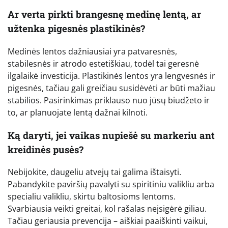
Ar verta pirkti brangesnę medinę lentą, ar
užtenka pigesnės plastikinės?
Medinės lentos dažniausiai yra patvaresnės,
stabilesnės ir atrodo estetiškiau, todėl tai geresnė
ilgalaikė investicija. Plastikinės lentos yra lengvesnės ir
pigesnės, tačiau gali greičiau susidėvėti ar būti mažiau
stabilios. Pasirinkimas priklauso nuo jūsų biudžeto ir
to, ar planuojate lentą dažnai kilnoti.
Ką daryti, jei vaikas nupiešė su markeriu ant
kreidinės pusės?
Nebijokite, daugeliu atvejų tai galima ištaisyti.
Pabandykite paviršių pavalyti su spiritiniu valikliu arba
specialiu valikliu, skirtu baltosioms lentoms.
Svarbiausia veikti greitai, kol rašalas neįsigėrė giliau.
Tačiau geriausia prevencija – aiškiai paaiškinti vaikui,