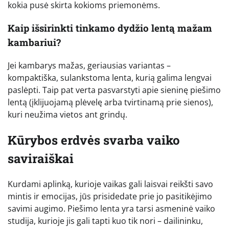
kokia pusė skirta kokioms priemonėms.
Kaip išsirinkti tinkamo dydžio lentą mažam
kambariui?
Jei kambarys mažas, geriausias variantas –
kompaktiška, sulankstoma lenta, kurią galima lengvai
paslėpti. Taip pat verta pasvarstyti apie sieninę piešimo
lentą (įklijuojamą plėvelę arba tvirtinamą prie sienos),
kuri neužima vietos ant grindų.
Kūrybos erdvės svarba vaiko
saviraiškai
Kurdami aplinką, kurioje vaikas gali laisvai reikšti savo
mintis ir emocijas, jūs prisidedate prie jo pasitikėjimo
savimi augimo. Piešimo lenta yra tarsi asmeninė vaiko
studija, kurioje jis gali tapti kuo tik nori – dailininku,