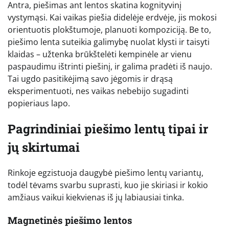
Antra, piešimas ant lentos skatina kognityvinį
vystymąsi. Kai vaikas piešia didelėje erdvėje, jis mokosi
orientuotis plokštumoje, planuoti kompoziciją. Be to,
piešimo lenta suteikia galimybę nuolat klysti ir taisyti
klaidas – užtenka brūkštelėti kempinėle ar vienu
paspaudimu ištrinti piešinį, ir galima pradėti iš naujo.
Tai ugdo pasitikėjimą savo jėgomis ir drąsą
eksperimentuoti, nes vaikas nebebijo sugadinti
popieriaus lapo.
Pagrindiniai piešimo lentų tipai ir
jų skirtumai
Rinkoje egzistuoja daugybė piešimo lentų variantų,
todėl tėvams svarbu suprasti, kuo jie skiriasi ir kokio
amžiaus vaikui kiekvienas iš jų labiausiai tinka.
Magnetinės piešimo lentos