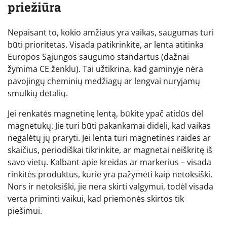
priežiūra
Nepaisant to, kokio amžiaus yra vaikas, saugumas turi
būti prioritetas. Visada patikrinkite, ar lenta atitinka
Europos Sąjungos saugumo standartus (dažnai
žymima CE ženklu). Tai užtikrina, kad gaminyje nėra
pavojingų cheminių medžiagų ar lengvai nuryjamų
smulkių detalių.
Jei renkatės magnetinę lentą, būkite ypač atidūs dėl
magnetukų. Jie turi būti pakankamai dideli, kad vaikas
negalėtų jų praryti. Jei lenta turi magnetines raides ar
skaičius, periodiškai tikrinkite, ar magnetai neiškritę iš
savo vietų. Kalbant apie kreidas ar markerius – visada
rinkitės produktus, kurie yra pažymėti kaip netoksiški.
Nors ir netoksiški, jie nėra skirti valgymui, todėl visada
verta priminti vaikui, kad priemonės skirtos tik
piešimui.