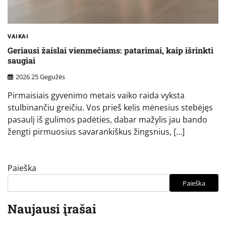
VAIKAI
Geriausi žaislai vienmečiams: patarimai, kaip išrinkti
saugiai
2026 25 Gegužės
Pirmaisiais gyvenimo metais vaiko raida vyksta
stulbinančiu greičiu. Vos prieš kelis mėnesius stebėjęs
pasaulį iš gulimos padėties, dabar mažylis jau bando
žengti pirmuosius savarankiškus žingsnius, […]
Paieška
Paieška
Naujausi įrašai