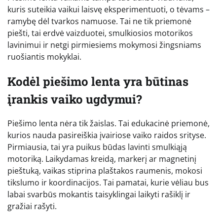
kuris suteikia vaikui laisvę eksperimentuoti, o tėvams –
ramybę dėl tvarkos namuose. Tai ne tik priemonė
piešti, tai erdvė vaizduotei, smulkiosios motorikos
lavinimui ir netgi pirmiesiems mokymosi žingsniams
ruošiantis mokyklai.
Kodėl piešimo lenta yra būtinas
įrankis vaiko ugdymui?
Piešimo lenta nėra tik žaislas. Tai edukacinė priemonė,
kurios nauda pasireiškia įvairiose vaiko raidos srityse.
Pirmiausia, tai yra puikus būdas lavinti smulkiąją
motoriką. Laikydamas kreidą, markerį ar magnetinį
pieštuką, vaikas stiprina plaštakos raumenis, mokosi
tikslumo ir koordinacijos. Tai pamatai, kurie vėliau bus
labai svarbūs mokantis taisyklingai laikyti rašiklį ir
gražiai rašyti.