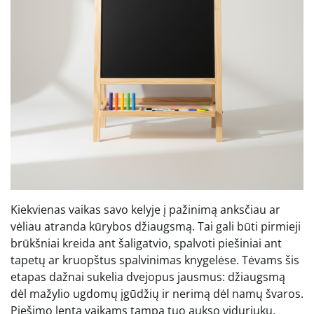
Kiekvienas vaikas savo kelyje į pažinimą anksčiau ar
vėliau atranda kūrybos džiaugsmą. Tai gali būti pirmieji
brūkšniai kreida ant šaligatvio, spalvoti piešiniai ant
tapetų ar kruopštus spalvinimas knygelėse. Tėvams šis
etapas dažnai sukelia dvejopus jausmus: džiaugsmą
dėl mažylio ugdomų įgūdžių ir nerimą dėl namų švaros.
Piešimo lenta vaikams tampa tuo aukso viduriuku,