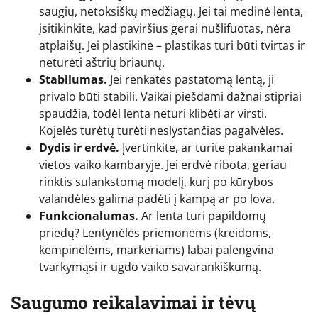
saugių, netoksiškų medžiagų. Jei tai medinė lenta,
įsitikinkite, kad paviršius gerai nušlifuotas, nėra
atplaišų. Jei plastikinė – plastikas turi būti tvirtas ir
neturėti aštrių briaunų.
Stabilumas.
Jei renkatės pastatomą lentą, ji
privalo būti stabili. Vaikai piešdami dažnai stipriai
spaudžia, todėl lenta neturi klibėti ar virsti.
Kojelės turėtų turėti neslystančias pagalvėles.
Dydis ir erdvė.
Įvertinkite, ar turite pakankamai
vietos vaiko kambaryje. Jei erdvė ribota, geriau
rinktis sulankstomą modelį, kurį po kūrybos
valandėlės galima padėti į kampą ar po lova.
Funkcionalumas.
Ar lenta turi papildomų
priedų? Lentynėlės priemonėms (kreidoms,
kempinėlėms, markeriams) labai palengvina
tvarkymąsi ir ugdo vaiko savarankiškumą.
Saugumo reikalavimai ir tėvų