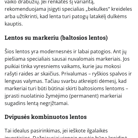
vaiko drabužių. Jei renkatės šį variantą,
rekomenduojama įsigyti specialias „bekulkes“ kreideles
arba užtikrinti, kad lenta turi patogų latakėlį dulkėms
kauptis.
Lentos su markeriu (baltosios lentos)
Šios lentos yra modernesnės ir labai patogios. Ant jų
piešiama specialiais sausai nuvalomais markeriais. Jos
puikiai tinka vyresniems vaikams, kurie jau mokosi
rašyti raides ar skaičius. Privalumas – ryškios spalvos ir
lengvas valymas. Tačiau svarbu atkreipti dėmesį, kad
markeriai turi būti būtinai skirti baltosioms lentoms –
įprasti nuolatinio žymėjimo (permanent) markeriai
sugadins lentą negrįžtamai.
Dvipusės kombinuotos lentos
Tai idealus pasirinkimas, jei ieškote ilgalaikės