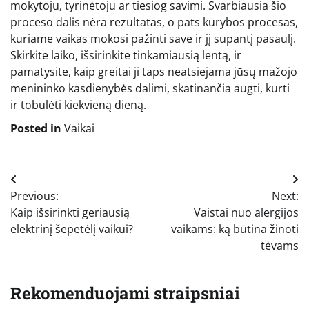
mokytoju, tyrinėtoju ar tiesiog savimi. Svarbiausia šio
proceso dalis nėra rezultatas, o pats kūrybos procesas,
kuriame vaikas mokosi pažinti save ir jį supantį pasaulį.
Skirkite laiko, išsirinkite tinkamiausią lentą, ir
pamatysite, kaip greitai ji taps neatsiejama jūsų mažojo
menininko kasdienybės dalimi, skatinančia augti, kurti
ir tobulėti kiekvieną dieną.
Posted in
Vaikai
Navigacija
Previous:
Next:
tarp
Kaip išsirinkti geriausią
Vaistai nuo alergijos
įrašų
elektrinį šepetėlį vaikui?
vaikams: ką būtina žinoti
tėvams
Rekomenduojami straipsniai