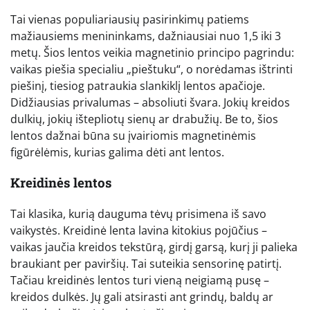
Tai vienas populiariausių pasirinkimų patiems
mažiausiems menininkams, dažniausiai nuo 1,5 iki 3
metų. Šios lentos veikia magnetinio principo pagrindu:
vaikas piešia specialiu „pieštuku“, o norėdamas ištrinti
piešinį, tiesiog patraukia slankiklį lentos apačioje.
Didžiausias privalumas – absoliuti švara. Jokių kreidos
dulkių, jokių ištepliotų sienų ar drabužių. Be to, šios
lentos dažnai būna su įvairiomis magnetinėmis
figūrėlėmis, kurias galima dėti ant lentos.
Kreidinės lentos
Tai klasika, kurią dauguma tėvų prisimena iš savo
vaikystės. Kreidinė lenta lavina kitokius pojūčius –
vaikas jaučia kreidos tekstūrą, girdį garsą, kurį ji palieka
braukiant per paviršių. Tai suteikia sensorinę patirtį.
Tačiau kreidinės lentos turi vieną neigiamą pusę –
kreidos dulkės. Jų gali atsirasti ant grindų, baldų ar