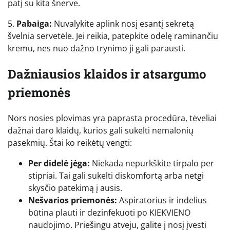
patį su kita šnerve.
5.
Pabaiga:
Nuvalykite aplink nosį esantį sekretą
švelnia servetėle. Jei reikia, patepkite odelę raminančiu
kremu, nes nuo dažno trynimo ji gali parausti.
Dažniausios klaidos ir atsargumo
priemonės
Nors nosies plovimas yra paprasta procedūra, tėveliai
dažnai daro klaidų, kurios gali sukelti nemalonių
pasekmių. Štai ko reikėtų vengti:
Per didelė jėga:
Niekada nepurkškite tirpalo per
stipriai. Tai gali sukelti diskomfortą arba netgi
skysčio patekimą į ausis.
Nešvarios priemonės:
Aspiratorius ir indelius
būtina plauti ir dezinfekuoti po KIEKVIENO
naudojimo. Priešingu atveju, galite į nosį įvesti