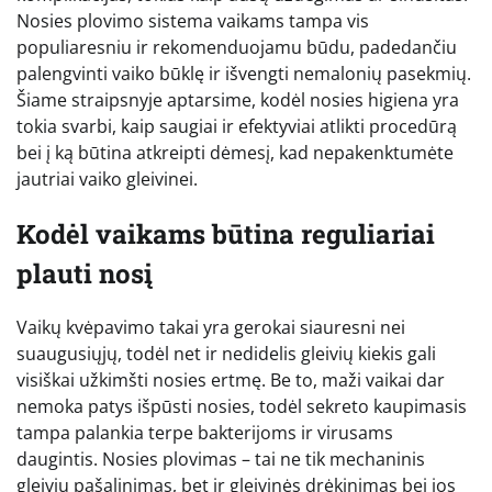
Nosies plovimo sistema vaikams tampa vis
populiaresniu ir rekomenduojamu būdu, padedančiu
palengvinti vaiko būklę ir išvengti nemalonių pasekmių.
Šiame straipsnyje aptarsime, kodėl nosies higiena yra
tokia svarbi, kaip saugiai ir efektyviai atlikti procedūrą
bei į ką būtina atkreipti dėmesį, kad nepakenktumėte
jautriai vaiko gleivinei.
Kodėl vaikams būtina reguliariai
plauti nosį
Vaikų kvėpavimo takai yra gerokai siauresni nei
suaugusiųjų, todėl net ir nedidelis gleivių kiekis gali
visiškai užkimšti nosies ertmę. Be to, maži vaikai dar
nemoka patys išpūsti nosies, todėl sekreto kaupimasis
tampa palankia terpe bakterijoms ir virusams
daugintis. Nosies plovimas – tai ne tik mechaninis
gleivių pašalinimas, bet ir gleivinės drėkinimas bei jos