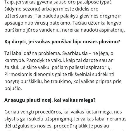
Taip, jei vaikas gyvena sauso oro patalpose (ypač
šildymo sezonu) arba jei mieste didelis oro
užterštumas. Tai padeda palaikyti gleivinės drėgmę ir
apsaugo nuo virusų patekimo. Tačiau užtenka lengvo
purškimo jūros vandeniu, nereikia naudoti aspiratorių.
Ką daryti, jei vaikas paniškai bijo nosies plovimo?
Tai labai dažna problema. Svarbiausia – ne jėga, o
kantrybė. Parodykite vaikui, kaip tai darote sau ar
žaislui. Leiskite vaikui pačiam paliesti aspiratorių.
Pirmosiomis dienomis galite tik švelniai sudrėkinti
nosytę purškikliu, be traukimo, kol vaikas pripras prie
pojūčio.
Ar saugu plauti nosį, kai vaikas miega?
Geriau vengti procedūros, kai vaikas kietai miega, nes
skystis gali sukelti užspringimą. Jei vaikas labai neramus
dėl užgulusios nosies, procedūrą atlikite pusiau