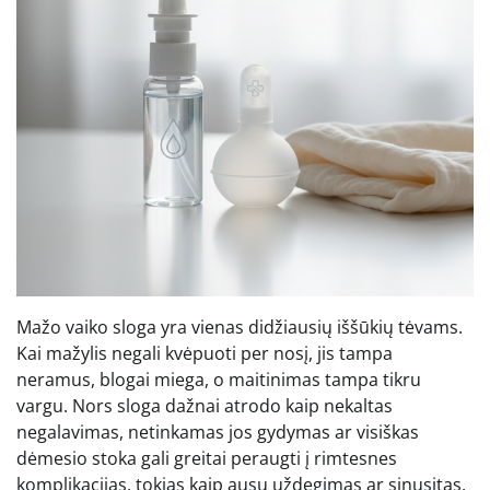
Mažo vaiko sloga yra vienas didžiausių iššūkių tėvams.
Kai mažylis negali kvėpuoti per nosį, jis tampa
neramus, blogai miega, o maitinimas tampa tikru
vargu. Nors sloga dažnai atrodo kaip nekaltas
negalavimas, netinkamas jos gydymas ar visiškas
dėmesio stoka gali greitai peraugti į rimtesnes
komplikacijas, tokias kaip ausų uždegimas ar sinusitas.