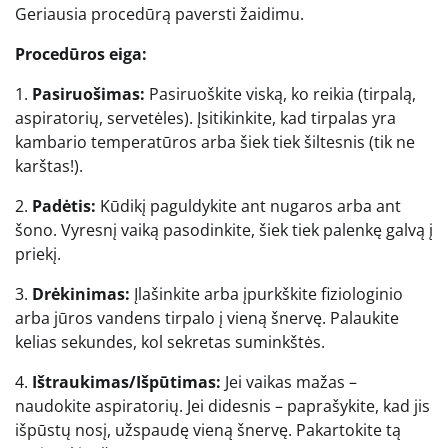
Geriausia procedūrą paversti žaidimu.
Procedūros eiga:
1.
Pasiruošimas:
Pasiruoškite viską, ko reikia (tirpalą,
aspiratorių, servetėles). Įsitikinkite, kad tirpalas yra
kambario temperatūros arba šiek tiek šiltesnis (tik ne
karštas!).
2.
Padėtis:
Kūdikį paguldykite ant nugaros arba ant
šono. Vyresnį vaiką pasodinkite, šiek tiek palenkę galvą į
priekį.
3.
Drėkinimas:
Įlašinkite arba įpurkškite fiziologinio
arba jūros vandens tirpalo į vieną šnervę. Palaukite
kelias sekundes, kol sekretas suminkštės.
4.
Ištraukimas/Išpūtimas:
Jei vaikas mažas –
naudokite aspiratorių. Jei didesnis – paprašykite, kad jis
išpūstų nosį, užspaudę vieną šnervę. Pakartokite tą