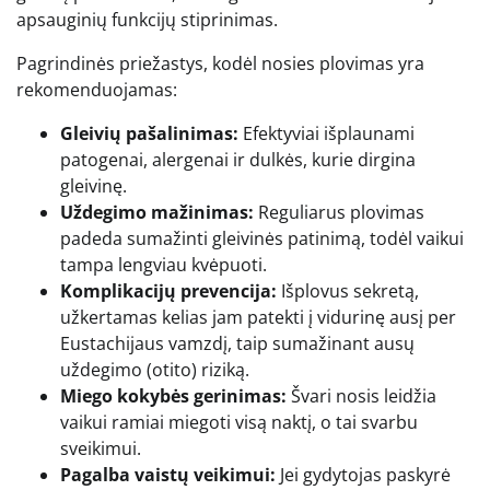
apsauginių funkcijų stiprinimas.
Pagrindinės priežastys, kodėl nosies plovimas yra
rekomenduojamas:
Gleivių pašalinimas:
Efektyviai išplaunami
patogenai, alergenai ir dulkės, kurie dirgina
gleivinę.
Uždegimo mažinimas:
Reguliarus plovimas
padeda sumažinti gleivinės patinimą, todėl vaikui
tampa lengviau kvėpuoti.
Komplikacijų prevencija:
Išplovus sekretą,
užkertamas kelias jam patekti į vidurinę ausį per
Eustachijaus vamzdį, taip sumažinant ausų
uždegimo (otito) riziką.
Miego kokybės gerinimas:
Švari nosis leidžia
vaikui ramiai miegoti visą naktį, o tai svarbu
sveikimui.
Pagalba vaistų veikimui:
Jei gydytojas paskyrė