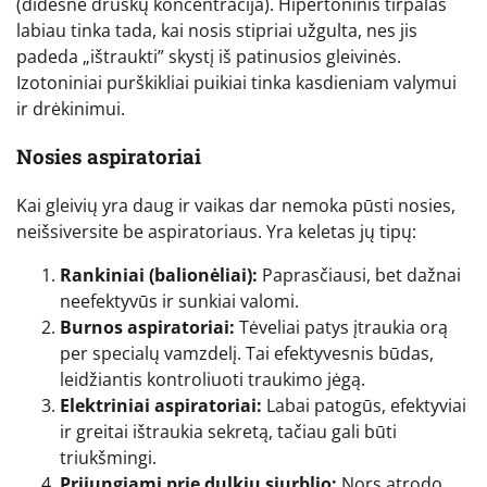
(didesnė druskų koncentracija). Hipertoninis tirpalas
labiau tinka tada, kai nosis stipriai užgulta, nes jis
padeda „ištraukti” skystį iš patinusios gleivinės.
Izotoniniai purškikliai puikiai tinka kasdieniam valymui
ir drėkinimui.
Nosies aspiratoriai
Kai gleivių yra daug ir vaikas dar nemoka pūsti nosies,
neišsiversite be aspiratoriaus. Yra keletas jų tipų:
Rankiniai (balionėliai):
Paprasčiausi, bet dažnai
neefektyvūs ir sunkiai valomi.
Burnos aspiratoriai:
Tėveliai patys įtraukia orą
per specialų vamzdelį. Tai efektyvesnis būdas,
leidžiantis kontroliuoti traukimo jėgą.
Elektriniai aspiratoriai:
Labai patogūs, efektyviai
ir greitai ištraukia sekretą, tačiau gali būti
triukšmingi.
Prijungiami prie dulkių siurblio:
Nors atrodo