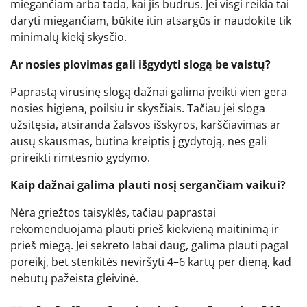
miegančiam arba tada, kai jis budrus. Jei visgi reikia tai
daryti miegančiam, būkite itin atsargūs ir naudokite tik
minimalų kiekį skysčio.
Ar nosies plovimas gali išgydyti slogą be vaistų?
Paprastą virusinę slogą dažnai galima įveikti vien gera
nosies higiena, poilsiu ir skysčiais. Tačiau jei sloga
užsitęsia, atsiranda žalsvos išskyros, karščiavimas ar
ausų skausmas, būtina kreiptis į gydytoją, nes gali
prireikti rimtesnio gydymo.
Kaip dažnai galima plauti nosį sergančiam vaikui?
Nėra griežtos taisyklės, tačiau paprastai
rekomenduojama plauti prieš kiekvieną maitinimą ir
prieš miegą. Jei sekreto labai daug, galima plauti pagal
poreikį, bet stenkitės neviršyti 4–6 kartų per dieną, kad
nebūtų pažeista gleivinė.