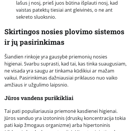
lašus į nosį, prieš juos būtina išplauti nosį, kad
vaistas patektų tiesiai ant gleivinės, o ne ant
sekreto sluoksnio.
Skirtingos nosies plovimo sistemos
ir jų pasirinkimas
Šiandien rinkoje yra gausybė priemonių nosies
higienai. Svarbu suprasti, kad tai, kas tinka suaugusiam,
ne visada yra saugu ar tinkama kūdikiui ar mažam
vaikui. Pasirinkimas dažniausiai priklauso nuo vaiko
amžiaus ir užgulimo laipsnio.
Jūros vandens purškikliai
Tai pati populiariausia priemonė kasdienei higienai.
Jūros vanduo yra izotoninis (druskų koncentracija tokia
pati kaip žmogaus organizme) arba hipertoninis