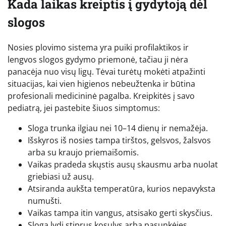
Kada laikas kreiptis į gydytoją dėl
slogos
Nosies plovimo sistema yra puiki profilaktikos ir
lengvos slogos gydymo priemonė, tačiau ji nėra
panacėja nuo visų ligų. Tėvai turėtų mokėti atpažinti
situacijas, kai vien higienos nebeužtenka ir būtina
profesionali medicininė pagalba. Kreipkitės į savo
pediatrą, jei pastebite šiuos simptomus:
Sloga trunka ilgiau nei 10–14 dienų ir nemažėja.
Išskyros iš nosies tampa tirštos, gelsvos, žalsvos
arba su kraujo priemaišomis.
Vaikas pradeda skųstis ausų skausmu arba nuolat
griebiasi už ausų.
Atsiranda aukšta temperatūra, kurios nepavyksta
numušti.
Vaikas tampa itin vangus, atsisako gerti skysčius.
Sloga lydi stiprus kosulys arba pasunkėjęs