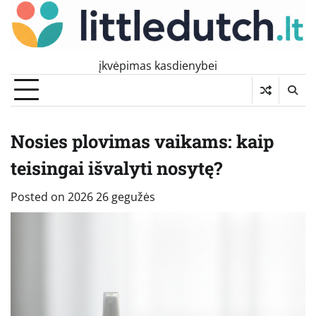
Skip
to
content
įkvėpimas kasdienybei
Nosies plovimas vaikams: kaip
teisingai išvalyti nosytę?
Posted on
2026 26 gegužės