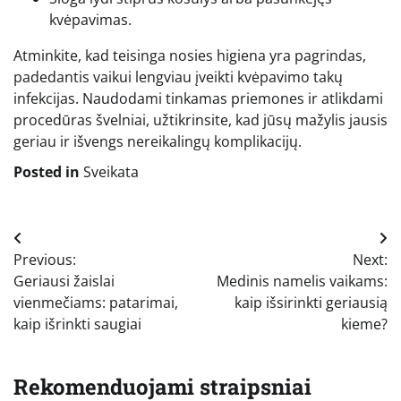
kvėpavimas.
Atminkite, kad teisinga nosies higiena yra pagrindas,
padedantis vaikui lengviau įveikti kvėpavimo takų
infekcijas. Naudodami tinkamas priemones ir atlikdami
procedūras švelniai, užtikrinsite, kad jūsų mažylis jausis
geriau ir išvengs nereikalingų komplikacijų.
Posted in
Sveikata
Navigacija
Previous:
Next:
tarp
Geriausi žaislai
Medinis namelis vaikams:
įrašų
vienmečiams: patarimai,
kaip išsirinkti geriausią
kaip išrinkti saugiai
kieme?
Rekomenduojami straipsniai