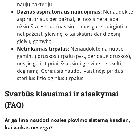
naujų bakterijų.
Dažnas aspiratoriaus naudojimas:
Nenaudokite
aspiratoriaus per dažnai, jei nosis nėra labai
užkimšta. Per dažnas siurbimas gali sudirginti ir
net pažeisti gleivinę, o tai skatins dar didesnį
gleivių gamybą.
Netinkamas tirpalas:
Nenaudokite namuose
gamintų druskos tirpalų (pvz., per daug druskos),
nes jie gali stipriai išsausinti gleivinę ir sukelti
deginimą. Geriausia naudoti vaistinėje pirktus
sterilius fiziologinius tirpalus.
Svarbūs klausimai ir atsakymai
(FAQ)
Ar galima naudoti nosies plovimo sistemą kasdien,
kai vaikas neserga?