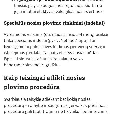
baisiai, jie yra saugūs, nes reguliuoja siurbimo
jėgą ir labai efektyviai valo gilias nosies ertmes.
Specialūs nosies plovimo rinkiniai (indeliai)
Vyresniems vaikams (dažniausiai nuo 3-4 metų) puikiai
tinka specialūs indeliai (pvz., „Neti pot” tipo). Tai
fiziologinio tirpalo srovės leidimas per vieną šnervę ir
ištekėjimas per kitą. Tai pats efektyviausias būdas
išplauti sinusus, tačiau jis reikalauja vaiko
bendradarbiavimo ir įgūdžių.
Kaip teisingai atlikti nosies
plovimo procedūrą
Svarbiausia taisyklė atliekant bet kokią nosies
procedūrą – ramybė ir saugumas. Jei vaikas priešinasi,
procedūra gali tapti trauma ne tik vaikui, bet ir tėvams.