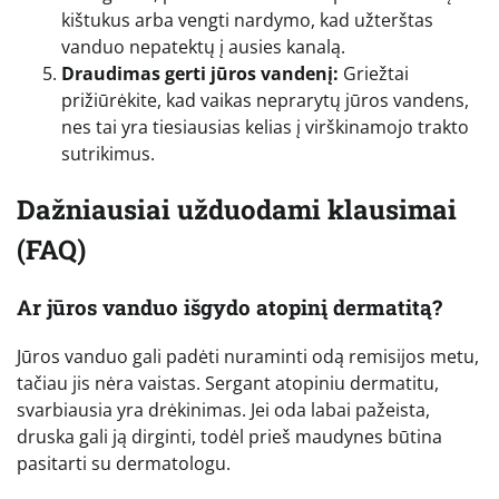
kištukus arba vengti nardymo, kad užterštas
vanduo nepatektų į ausies kanalą.
Draudimas gerti jūros vandenį:
Griežtai
prižiūrėkite, kad vaikas neprarytų jūros vandens,
nes tai yra tiesiausias kelias į virškinamojo trakto
sutrikimus.
Dažniausiai užduodami klausimai
(FAQ)
Ar jūros vanduo išgydo atopinį dermatitą?
Jūros vanduo gali padėti nuraminti odą remisijos metu,
tačiau jis nėra vaistas. Sergant atopiniu dermatitu,
svarbiausia yra drėkinimas. Jei oda labai pažeista,
druska gali ją dirginti, todėl prieš maudynes būtina
pasitarti su dermatologu.