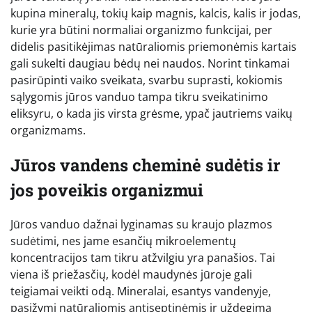
kupina mineralų, tokių kaip magnis, kalcis, kalis ir jodas,
kurie yra būtini normaliai organizmo funkcijai, per
didelis pasitikėjimas natūraliomis priemonėmis kartais
gali sukelti daugiau bėdų nei naudos. Norint tinkamai
pasirūpinti vaiko sveikata, svarbu suprasti, kokiomis
sąlygomis jūros vanduo tampa tikru sveikatinimo
eliksyru, o kada jis virsta grėsme, ypač jautriems vaikų
organizmams.
Jūros vandens cheminė sudėtis ir
jos poveikis organizmui
Jūros vanduo dažnai lyginamas su kraujo plazmos
sudėtimi, nes jame esančių mikroelementų
koncentracijos tam tikru atžvilgiu yra panašios. Tai
viena iš priežasčių, kodėl maudynės jūroje gali
teigiamai veikti odą. Mineralai, esantys vandenyje,
pasižymi natūraliomis antiseptinėmis ir uždegimą