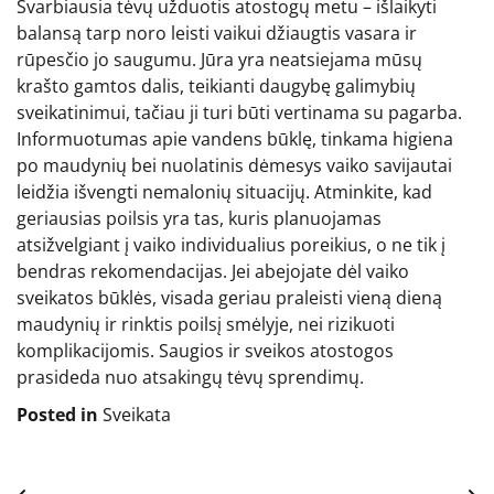
Svarbiausia tėvų užduotis atostogų metu – išlaikyti
balansą tarp noro leisti vaikui džiaugtis vasara ir
rūpesčio jo saugumu. Jūra yra neatsiejama mūsų
krašto gamtos dalis, teikianti daugybę galimybių
sveikatinimui, tačiau ji turi būti vertinama su pagarba.
Informuotumas apie vandens būklę, tinkama higiena
po maudynių bei nuolatinis dėmesys vaiko savijautai
leidžia išvengti nemalonių situacijų. Atminkite, kad
geriausias poilsis yra tas, kuris planuojamas
atsižvelgiant į vaiko individualius poreikius, o ne tik į
bendras rekomendacijas. Jei abejojate dėl vaiko
sveikatos būklės, visada geriau praleisti vieną dieną
maudynių ir rinktis poilsį smėlyje, nei rizikuoti
komplikacijomis. Saugios ir sveikos atostogos
prasideda nuo atsakingų tėvų sprendimų.
Posted in
Sveikata