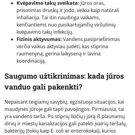
Kvėpavimo takų sveikata:
Jūros oras,
prisotintas druskų ir jodo, veikia kaip natūrali
inhaliacija. Tai itin naudinga vaikams,
kenčiantiems nuo pasikartojančių viršutinių
kvėpavimo takų infekcijų.
Fizinis aktyvumas:
Vandens pasipriešinimas
verčia vaikus aktyviau judėti, kas stiprina
raumenyną, gerina laikyseną ir lavina
koordinaciją.
Saugumo užtikrinimas: kada jūros
vanduo gali pakenkti?
Nepaisant teigiamų savybių, egzistuoja situacijos, kai
maudynės jūroje gali tapti pavojingos. Pirmiausia, tai
yra vandens tarša. Po stiprių liūčių į jūrą iš plaunamų
dirvų ir miestų kanalizacijos gali patekti įvairių teršalų,
bakterijų (tokių kaip E. coli ar enterokokai), kurios