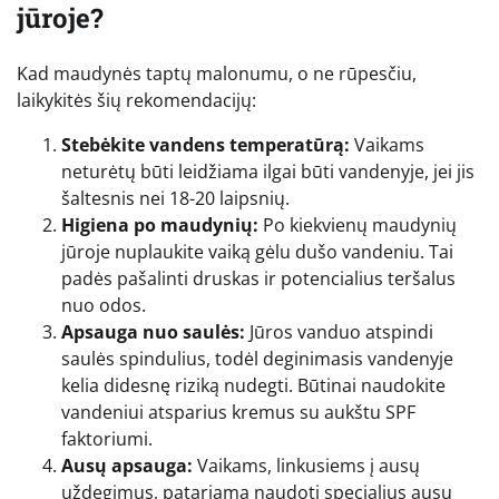
jūroje?
Kad maudynės taptų malonumu, o ne rūpesčiu,
laikykitės šių rekomendacijų:
Stebėkite vandens temperatūrą:
Vaikams
neturėtų būti leidžiama ilgai būti vandenyje, jei jis
šaltesnis nei 18-20 laipsnių.
Higiena po maudynių:
Po kiekvienų maudynių
jūroje nuplaukite vaiką gėlu dušo vandeniu. Tai
padės pašalinti druskas ir potencialius teršalus
nuo odos.
Apsauga nuo saulės:
Jūros vanduo atspindi
saulės spindulius, todėl deginimasis vandenyje
kelia didesnę riziką nudegti. Būtinai naudokite
vandeniui atsparius kremus su aukštu SPF
faktoriumi.
Ausų apsauga:
Vaikams, linkusiems į ausų
uždegimus, patariama naudoti specialius ausų