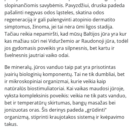
slopinančiomis savybėmis. Pavyzdžiui, druska padeda
pašalinti negyvas odos ląsteles, skatina odos
regeneraciją ir gali palengvinti atopinio dermatito
simptomus, žinoma, jei tai nėra ūmi ligos stadija.
Tačiau reikia nepamiršti, kad mūsų Baltijos jūra yra kur
kas mažiau sūri nei Viduržemio ar Raudonoji jūra, todėl
jos gydomasis poveikis yra silpnesnis, bet kartu ir
švelnesnis jautriai vaiko odai.
Be mineralų, jūros vanduo taip pat yra prisotintas
įvairių biologinių komponentų. Tai ne tik dumbliai, bet
ir mikroskopiniai organizmai, kurie veikia kaip
natūralūs biostimuliatoriai. Kai vaikas maudosi jūroje,
vyksta kompleksinis poveikis: veikia ne tik pats vanduo,
bet ir temperatūrų skirtumas, bangų masažas bei
jonizuotas oras. Šis derinys padeda „grūdinti“
organizmą, stiprinti kraujotakos sistemą ir kvėpavimo
takus.