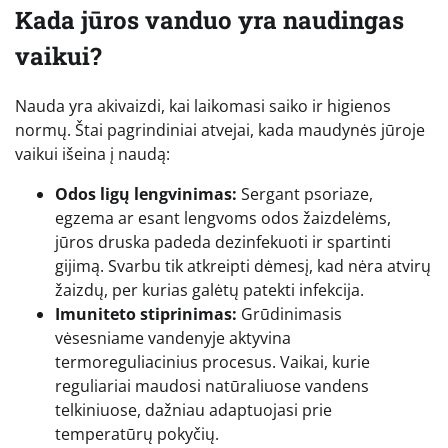
Kada jūros vanduo yra naudingas
vaikui?
Nauda yra akivaizdi, kai laikomasi saiko ir higienos
normų. Štai pagrindiniai atvejai, kada maudynės jūroje
vaikui išeina į naudą:
Odos ligų lengvinimas:
Sergant psoriaze,
egzema ar esant lengvoms odos žaizdelėms,
jūros druska padeda dezinfekuoti ir spartinti
gijimą. Svarbu tik atkreipti dėmesį, kad nėra atvirų
žaizdų, per kurias galėtų patekti infekcija.
Imuniteto stiprinimas:
Grūdinimasis
vėsesniame vandenyje aktyvina
termoreguliacinius procesus. Vaikai, kurie
reguliariai maudosi natūraliuose vandens
telkiniuose, dažniau adaptuojasi prie
temperatūrų pokyčių.