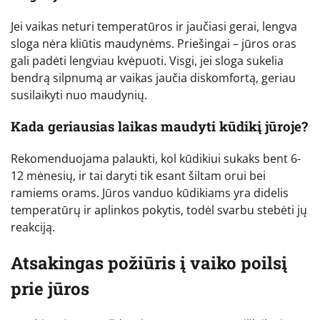
Jei vaikas neturi temperatūros ir jaučiasi gerai, lengva
sloga nėra kliūtis maudynėms. Priešingai – jūros oras
gali padėti lengviau kvėpuoti. Visgi, jei sloga sukelia
bendrą silpnumą ar vaikas jaučia diskomfortą, geriau
susilaikyti nuo maudynių.
Kada geriausias laikas maudyti kūdikį jūroje?
Rekomenduojama palaukti, kol kūdikiui sukaks bent 6-
12 mėnesių, ir tai daryti tik esant šiltam orui bei
ramiems orams. Jūros vanduo kūdikiams yra didelis
temperatūrų ir aplinkos pokytis, todėl svarbu stebėti jų
reakciją.
Atsakingas požiūris į vaiko poilsį
prie jūros