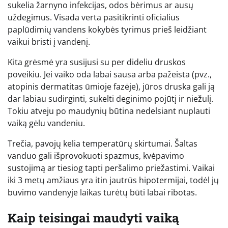
sukelia žarnyno infekcijas, odos bėrimus ar ausų
uždegimus. Visada verta pasitikrinti oficialius
paplūdimių vandens kokybės tyrimus prieš leidžiant
vaikui bristi į vandenį.
Kita grėsmė yra susijusi su per dideliu druskos
poveikiu. Jei vaiko oda labai sausa arba pažeista (pvz.,
atopinis dermatitas ūmioje fazėje), jūros druska gali ją
dar labiau sudirginti, sukelti deginimo pojūtį ir niežulį.
Tokiu atveju po maudynių būtina nedelsiant nuplauti
vaiką gėlu vandeniu.
Trečia, pavojų kelia temperatūrų skirtumai. Šaltas
vanduo gali išprovokuoti spazmus, kvėpavimo
sustojimą ar tiesiog tapti peršalimo priežastimi. Vaikai
iki 3 metų amžiaus yra itin jautrūs hipotermijai, todėl jų
buvimo vandenyje laikas turėtų būti labai ribotas.
Kaip teisingai maudyti vaiką