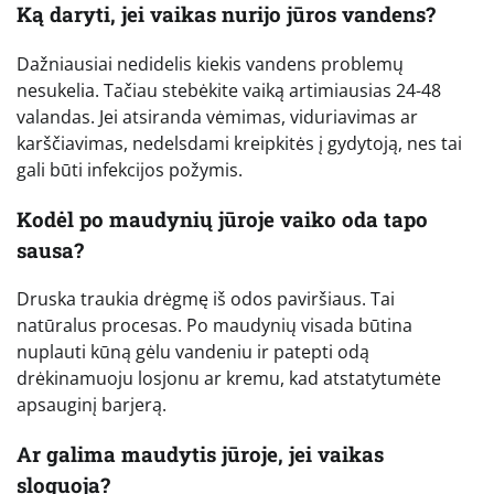
Ką daryti, jei vaikas nurijo jūros vandens?
Dažniausiai nedidelis kiekis vandens problemų
nesukelia. Tačiau stebėkite vaiką artimiausias 24-48
valandas. Jei atsiranda vėmimas, viduriavimas ar
karščiavimas, nedelsdami kreipkitės į gydytoją, nes tai
gali būti infekcijos požymis.
Kodėl po maudynių jūroje vaiko oda tapo
sausa?
Druska traukia drėgmę iš odos paviršiaus. Tai
natūralus procesas. Po maudynių visada būtina
nuplauti kūną gėlu vandeniu ir patepti odą
drėkinamuoju losjonu ar kremu, kad atstatytumėte
apsauginį barjerą.
Ar galima maudytis jūroje, jei vaikas
sloguoja?