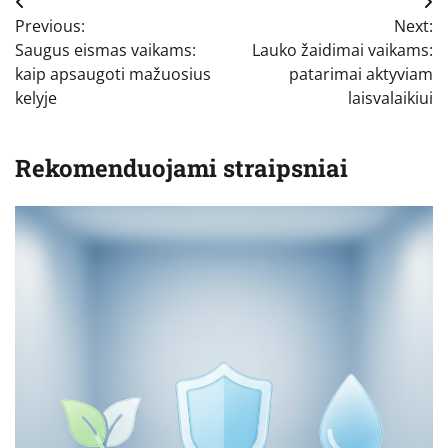
Navigacija
Previous:
Next:
tarp
Saugus eismas vaikams:
Lauko žaidimai vaikams:
įrašų
kaip apsaugoti mažuosius
patarimai aktyviam
kelyje
laisvalaikiui
Rekomenduojami straipsniai