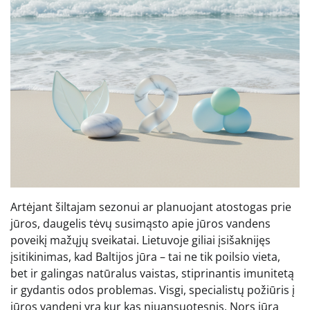
Artėjant šiltajam sezonui ar planuojant atostogas prie
jūros, daugelis tėvų susimąsto apie jūros vandens
poveikį mažųjų sveikatai. Lietuvoje giliai įsišaknijęs
įsitikinimas, kad Baltijos jūra – tai ne tik poilsio vieta,
bet ir galingas natūralus vaistas, stiprinantis imunitetą
ir gydantis odos problemas. Visgi, specialistų požiūris į
jūros vandenį yra kur kas niuansuotesnis. Nors jūra