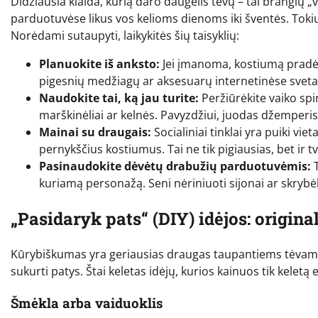
Didžiausia klaida, kurią daro daugelis tėvų – tai brangių 
parduotuvėse likus vos kelioms dienoms iki šventės. Toki
Norėdami sutaupyti, laikykitės šių taisyklių:
Planuokite iš anksto:
Jei įmanoma, kostiumą pradėki
pigesnių medžiagų ar aksesuarų internetinėse sveta
Naudokite tai, ką jau turite:
Peržiūrėkite vaiko spi
marškinėliai ar kelnės. Pavyzdžiui, juodas džemperis
Mainai su draugais:
Socialiniai tinklai yra puiki vie
pernykščius kostiumus. Tai ne tik pigiausias, bet ir t
Pasinaudokite dėvėtų drabužių parduotuvėmis:
T
kuriamą personažą. Seni nėriniuoti sijonai ar skrybėl
„Pasidaryk pats“ (DIY) idėjos: origin
Kūrybiškumas yra geriausias draugas taupantiems tėvams. U
sukurti patys. Štai keletas idėjų, kurios kainuos tik keletą 
Šmėkla arba vaiduoklis