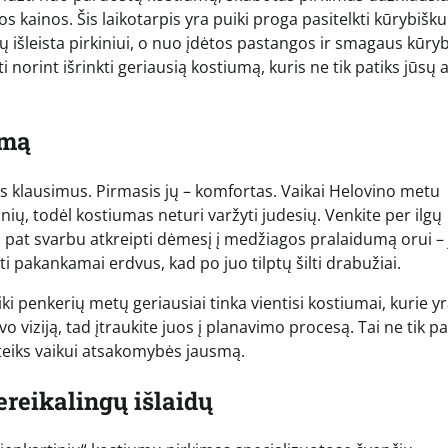
s kainos. Šis laikotarpis yra puiki proga pasitelkti kūrybišk
gų išleista pirkiniui, o nuo įdėtos pastangos ir smagaus kūry
 norint išrinkti geriausią kostiumą, kuris ne tik patiks jūsų a
umą
ius klausimus. Pirmasis jų – komfortas. Vaikai Helovino metu
inių, todėl kostiumas neturi varžyti judesių. Venkite per ilgų
aip pat svarbu atkreipti dėmesį į medžiagos pralaidumą orui – 
i pakankamai erdvus, kad po juo tilptų šilti drabužiai.
ki penkerių metų geriausiai tinka vientisi kostiumai, kurie y
o viziją, tad įtraukite juos į planavimo procesą. Tai ne tik p
uteiks vaikui atsakomybės jausmą.
ereikalingų išlaidų