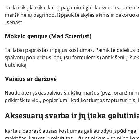
Tai klasikų klasika, kurią pagaminti gali kiekvienas. Jums 
marškinėlių pagrindo. Išpjaukite skyles akims ir dekoruoki
„senas“.
Mokslo genijus (Mad Scientist)
Tai labai paprastas ir pigus kostiumas. Paimkite didelius ba
spalvotų popieriaus lapų (su formulėmis) ant kišenių, šiek 
buteliuką.
Vaisius ar daržovė
Naudokite ryškiaspalvius šiukšlių maišus (pvz., oranžinį mo
prikimškite vidų popieriumi, kad kostiumas taptų tūrinis, ir
Aksesuarų svarba ir jų įtaka galutini
Kartais paprasčiausias kostiumas gali atrodyti įspūdingai 
makiažas, kaukės ir rekvizitas. Užuot pirkus visą pilną kom