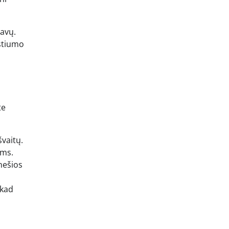
iavų.
ostiumo
te
švaitų.
ams.
nešios
 kad