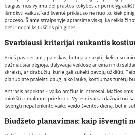
baigiasi nusivylimu dėl prastos kokybės ar pernelyg aukšto
išmokyti vaikus, kad šventė priklauso ne nuo to, kiek pini
proceso. Šiame straipsnyje aptarsime viską, ką reikia žinoti
bet ir nepaliks tuščios piniginės.
Svarbiausi kriterijai renkantis kosti
Prieš pasineriant į paieškas, būtina atsakyti į kelis esmin
dažniausiai bėgioja, dalyvauja veiklose ar eina rinkti salda
skraistų ar drabužių, kurie gali sukelti pavojų užkliūti. T
planuojate praleisti daug laiko lauke, kostiumas turėtų būt
Antrasis aspektas – vaiko amžius ir interesai. Mažiesiems i
minkšti ir malonūs prie kūno. Vyresni vaikai dažnai turi sav
išvengti nepatenkinto vaiko veido šventės dieną, bet ir s
Biudžeto planavimas: kaip išvengti n