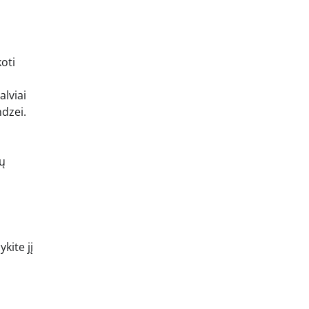
oti
alviai
ndzei.
sų
kite jį