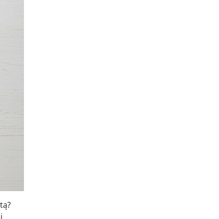
tą?
i