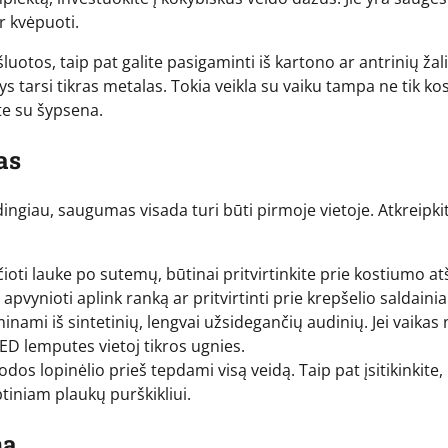
r kvėpuoti.
luotos, taip pat galite pasigaminti iš kartono ar antrinių žal
dys tarsi tikras metalas. Tokia veikla su vaiku tampa ne tik k
te su šypsena.
as
dingiau, saugumas visada turi būti pirmoje vietoje. Atkreipki
čioti lauke po sutemų, būtinai pritvirtinkite prie kostiumo at
apvynioti aplink ranką ar pritvirtinti prie krepšelio saldaini
ami iš sintetinių, lengvai užsidegančių audinių. Jei vaikas 
 LED lemputes vietoj tikros ugnies.
s lopinėlio prieš tepdami visą veidą. Taip pat įsitikinkite,
tiniam plaukų purškikliui.
ną