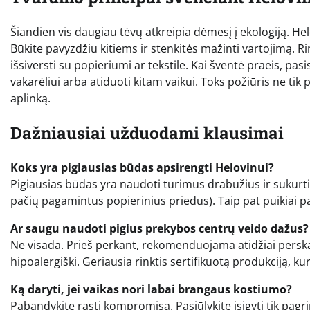
Šiandien vis daugiau tėvų atkreipia dėmesį į ekologiją. He
Būkite pavyzdžiu kitiems ir stenkitės mažinti vartojimą. R
išsiversti su popieriumi ar tekstile. Kai šventė praeis, pa
vakarėliui arba atiduoti kitam vaikui. Toks požiūris ne tik
aplinką.
Dažniausiai užduodami klausimai
Koks yra pigiausias būdas apsirengti Helovinui?
Pigiausias būdas yra naudoti turimus drabužius ir sukurt
pačių pagamintus popierinius priedus). Taip pat puikiai 
Ar saugu naudoti pigius prekybos centrų veido dažus?
Ne visada. Prieš perkant, rekomenduojama atidžiai perskaityt
hipoalergiški. Geriausia rinktis sertifikuotą produkciją, k
Ką daryti, jei vaikas nori labai brangaus kostiumo?
Pabandykite rasti kompromisą. Pasiūlykite įsigyti tik pagrin