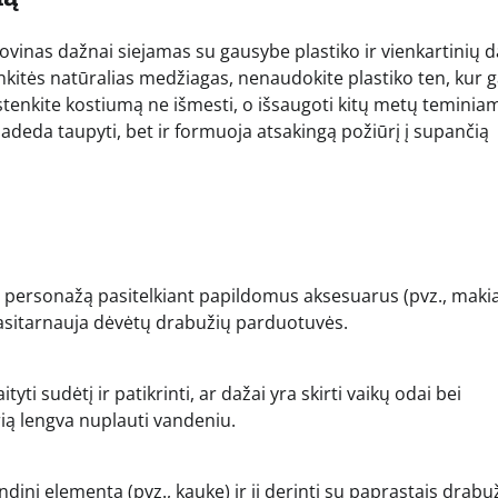
lovinas dažnai siejamas su gausybe plastiko ir vienkartinių d
inkitės natūralias medžiagas, nenaudokite plastiko ten, kur 
sistenkite kostiumą ne išmesti, o išsaugoti kitų metų teminia
 padeda taupyti, bet ir formuoja atsakingą požiūrį į supančią
i personažą pasitelkiant papildomus aksesuarus (pvz., maki
pasitarnauja dėvėtų drabužių parduotuvės.
i sudėtį ir patikrinti, ar dažai yra skirti vaikų odai bei
urią lengva nuplauti vandeniu.
dinį elementą (pvz., kaukę) ir jį derinti su paprastais drabuž