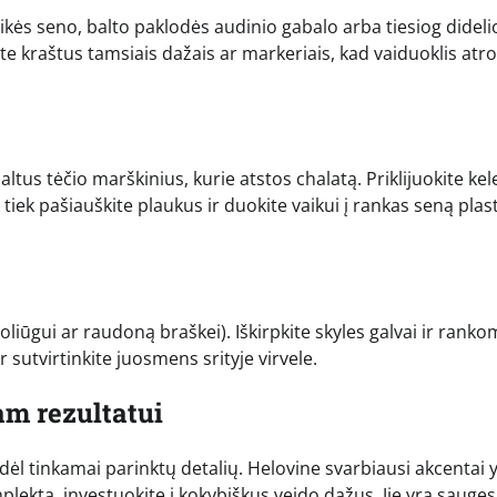
reikės seno, balto paklodės audinio gabalo arba tiesiog dideli
te kraštus tamsiais dažais ar markeriais, kad vaiduoklis atr
ltus tėčio marškinius, kurie atstos chalatą. Priklijuokite kel
tiek pašiauškite plaukus ir duokite vaikui į rankas seną plast
liūgui ar raudoną braškei). Iškirpkite skyles galvai ir ranko
 sutvirtinkite juosmens srityje virvele.
am rezultatui
dėl tinkamai parinktų detalių. Helovine svarbiausi akcentai 
plektą, investuokite į kokybiškus veido dažus. Jie yra sauges