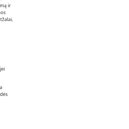
umą ir
bos
tžalai,
jei
ra
adės