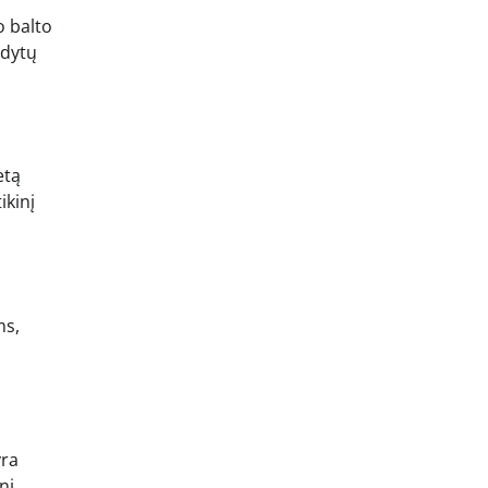
o balto
odytų
etą
ikinį
ms,
yra
ni