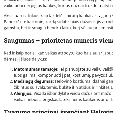
vaiko odai nei pigios kaukės, kurios dažnai trukdo matyti i
Aksesuarus, tokius kaip lazdelės, piratų kabliai ar raganų š
Papurkškite kartoninį kardą sidabriniais dažais ir jis atro
gamyba, bet ir smagiu bendru laiku, kurį vėliau prisiminsi
Saugumas – prioritetas numeris vien
Kad ir kaip norisi, kad vaikas atrodytų kuo baisiau ar įspū
dėmesį į šiuos dalykus:
Matomumas tamsoje:
Jei planuojate su vaiku vaikš
Juos galima įkomponuoti į patį kostiumą, pavyzdžiui, 
Medžiagų degumas:
Helovino kostiumai dažnai gamin
žibintus su žvakutėmis, būkite itin atidūs ir rinkitės
Alergijos:
Visada išbandykite veido dažus ant mažo odo
vaikas nebus alergiškas lateksinėms kaukėms ar dirb
Tvarumo principai švenčiant Helovi