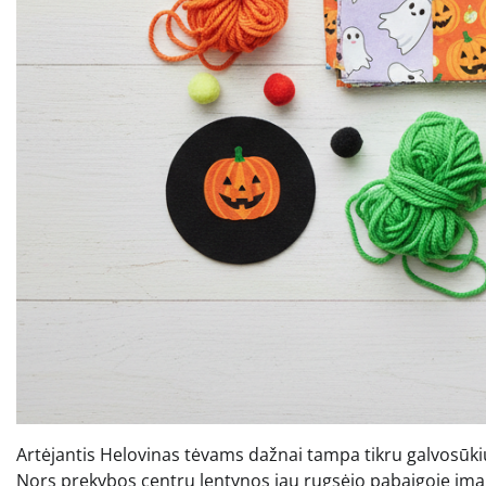
Artėjantis Helovinas tėvams dažnai tampa tikru galvosūkiu
Nors prekybos centrų lentynos jau rugsėjo pabaigoje ima