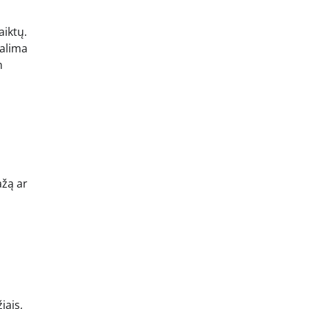
aiktų.
galima
m
ažą ar
iais,