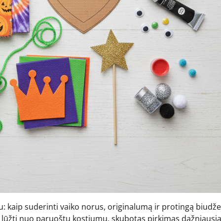
: kaip suderinti vaiko norus, originalumą ir protingą biudže
 lūžti nuo paruoštų kostiumų, skubotas pirkimas dažniausia