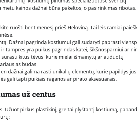
„vienkartinių“ kostiumų pirkimas specializuotose švenčių
u metu kainos dažnai būna pakeltos, o pasirinkimas ribotas.
te ruošti bent mėnesį prieš Heloviną. Tai leis ramiai paiešk
inėse.
ntą. Dažnai pagrindą kostiumui gali sudaryti paprasti viensp
 ir tamprės yra puikus pagrindas katei, šikšnosparniui ar ni
ta surasti kitus tėvus, kurie mielai išmainytų ar atiduotų
variausias būdas.
en dažnai galima rasti unikalių elementų, kurie papildys jū
ės gali tapti puikiais raganos ar pirato aksesuarais.
alumas už centus
žuot pirkus plastikinį, greitai plyštantį kostiumą, pabandy
eurų: