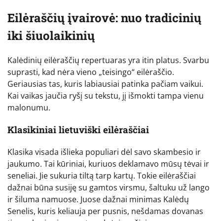
Eilėraščių įvairovė: nuo tradicinių
iki šiuolaikinių
Kalėdinių eilėraščių repertuaras yra itin platus. Svarbu
suprasti, kad nėra vieno „teisingo“ eilėraščio.
Geriausias tas, kuris labiausiai patinka pačiam vaikui.
Kai vaikas jaučia ryšį su tekstu, jį išmokti tampa vienu
malonumu.
Klasikiniai lietuviški eilėraščiai
Klasika visada išlieka populiari dėl savo skambesio ir
jaukumo. Tai kūriniai, kuriuos deklamavo mūsų tėvai ir
seneliai. Jie sukuria tiltą tarp kartų. Tokie eilėraščiai
dažnai būna susiję su gamtos virsmu, šaltuku už lango
ir šiluma namuose. Juose dažnai minimas Kalėdų
Senelis, kuris keliauja per pusnis, nešdamas dovanas