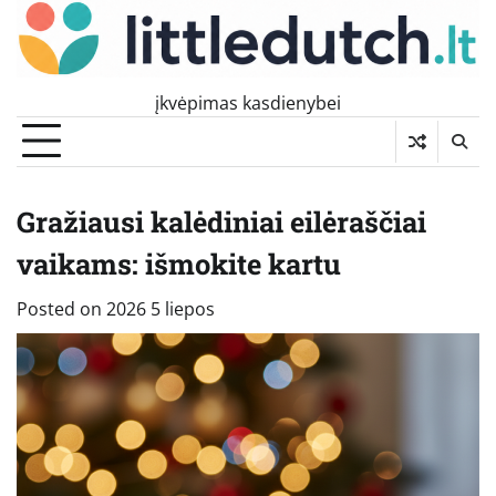
Skip
to
content
įkvėpimas kasdienybei
Gražiausi kalėdiniai eilėraščiai
vaikams: išmokite kartu
Posted on
2026 5 liepos