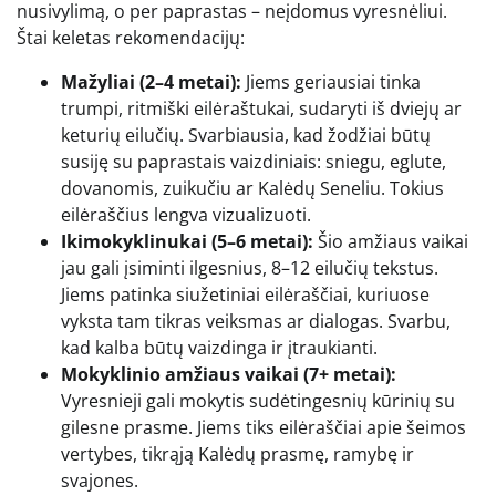
nusivylimą, o per paprastas – neįdomus vyresnėliui.
Štai keletas rekomendacijų:
Mažyliai (2–4 metai):
Jiems geriausiai tinka
trumpi, ritmiški eilėraštukai, sudaryti iš dviejų ar
keturių eilučių. Svarbiausia, kad žodžiai būtų
susiję su paprastais vaizdiniais: sniegu, eglute,
dovanomis, zuikučiu ar Kalėdų Seneliu. Tokius
eilėraščius lengva vizualizuoti.
Ikimokyklinukai (5–6 metai):
Šio amžiaus vaikai
jau gali įsiminti ilgesnius, 8–12 eilučių tekstus.
Jiems patinka siužetiniai eilėraščiai, kuriuose
vyksta tam tikras veiksmas ar dialogas. Svarbu,
kad kalba būtų vaizdinga ir įtraukianti.
Mokyklinio amžiaus vaikai (7+ metai):
Vyresnieji gali mokytis sudėtingesnių kūrinių su
gilesne prasme. Jiems tiks eilėraščiai apie šeimos
vertybes, tikrąją Kalėdų prasmę, ramybę ir
svajones.