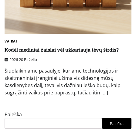
VAIKAI
Kodėl mediniai žaislai vėl užkariauja tėvų širdis?
2026 20 Birželio
Šiuolaikiniame pasaulyje, kuriame technologijos ir
skaitmeniniai įrenginiai užima vis didesnę mūsų
kasdienybės dalį, tėvai vis dažniau ieško būdų, kaip
sugrąžinti vaikus prie paprastų, tačiau itin […]
Paieška
Paieška