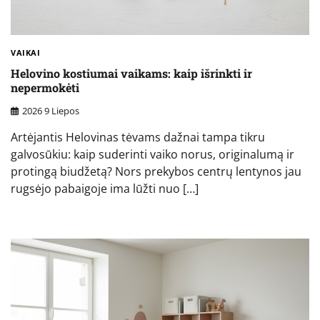
VAIKAI
Helovino kostiumai vaikams: kaip išrinkti ir
nepermokėti
2026 9 Liepos
Artėjantis Helovinas tėvams dažnai tampa tikru
galvosūkiu: kaip suderinti vaiko norus, originalumą ir
protingą biudžetą? Nors prekybos centrų lentynos jau
rugsėjo pabaigoje ima lūžti nuo […]