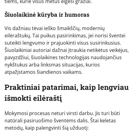
tiems, kurie visus metus elgėsi gražiai.
Šiuolaikinė kūryba ir humoras
Vis dažniau tėvai ieško šmaikščių, modernių
eilėraštukų. Tai puikus pasirinkimas, jei norisi šventei
suteikti lengvumo ir prajuokinti visus susirinkusius.
Šiuolaikiniai autoriai dažnai įtraukia netikėtus veikėjus,
pavyzdžiui, šiuolaikines technologijas naudojančius
nykštukus arba linksmas situacijas, kurios
atpažįstamos šiandienos vaikams.
Praktiniai patarimai, kaip lengviau
išmokti eilėraštį
Mokymosi procesas neturi virsti darbu. Jis turi būti
natūrali pasiruošimo šventėms dalis. Štai keletas
metodų, kaip palengvinti šią užduotį: