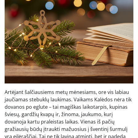
Artėjant šalčiausiems metų mėnesiams, ore vis labiau
jaučiamas stebuklų laukimas. Vaikams Kalėdos nėra tik
dovanos po eglute – tai magiškas laikotarpis, kupinas
šviesų, gardžių kvapų ir, žinoma, jaukumo, kurį
dovanoja kartu praleistas laikas. Vienas iš pačių
gražiausių būdų įtraukti mažuosius į šventinį šurmulį
yra eilėraščiai. Tai ne tik lavina atmintį, bet ir padeda