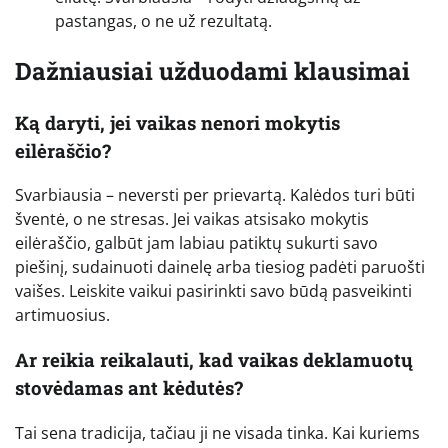
pastangas, o ne už rezultatą.
Dažniausiai užduodami klausimai
Ką daryti, jei vaikas nenori mokytis
eilėraščio?
Svarbiausia – neversti per prievartą. Kalėdos turi būti
šventė, o ne stresas. Jei vaikas atsisako mokytis
eilėraščio, galbūt jam labiau patiktų sukurti savo
piešinį, sudainuoti dainelę arba tiesiog padėti paruošti
vaišes. Leiskite vaikui pasirinkti savo būdą pasveikinti
artimuosius.
Ar reikia reikalauti, kad vaikas deklamuotų
stovėdamas ant kėdutės?
Tai sena tradicija, tačiau ji ne visada tinka. Kai kuriems