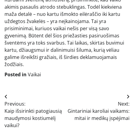
akimis pasaulis atrodo stebuklingas. Todėl kiekviena
maža detalė – nuo kartu išmokto eilėraščio iki kartu
uždegtos žvakelės – yra neįkainojama. Tai yra
prisiminimai, kuriuos vaikai nešis per visą savo
gyvenimą. Būtent dėl šios priežasties pasiruošimas
šventėms yra toks svarbus. Tai laikas, skirtas buvimui
kartu, džiaugsmui ir dalinimuisi šiluma, kurią vėliau
galime išreikšti gražiais, iš širdies deklamuojamais
žodžiais.
Posted in
Vaikai
Navigacija
Previous:
Next:
tarp
Kaip išsirinkti patogiausią
Gintariniai karoliai vaikams:
įrašų
maudymosi kostiumėlį
mitai ir medikų įspėjimai
vaikui?