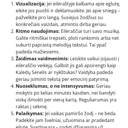
Vizualizacija:
Jei eilėraštyje kalbama apie eglutę,
eikite jos puošti ir deklamuokite. Jei apie sniegą –
pažvelkite pro langą. Susiejus žodžius su
konkrečiais vaizdais, atmintis dirba geriau.
Ritmo naudojimas:
Eilėraščiai turi savo muziką.
Galite ritmiškai trepsėti, ploti rankomis arba net
sukurti paprastą melodiją tekstui. Tai ypač
padeda mažiesiems.
Žaidimas vaidmenimis:
Leiskite vaikui įsijausti į
eilėraščio veikėją. Galbūt jis gali apsirengti kaip
Kalėdų Senelis ar nykštukas? Vaidyba padeda
geriau įsiminti tekstą per emocinį patyrimą.
Nuoseklumas, o ne intensyvumas:
Geriau
mokytis po kelias minutes kasdien, nei bandyti
viską išmokti per vieną kartą. Reguliarumas yra
raktas į sėkmę.
Palaikymas:
Jei vaikas pamiršo žodį – ne bėda.
Padėkite jam švelniai, užuomina ar pradedant
eilutę. Svarbiausia – rodyti džiaugsmą už