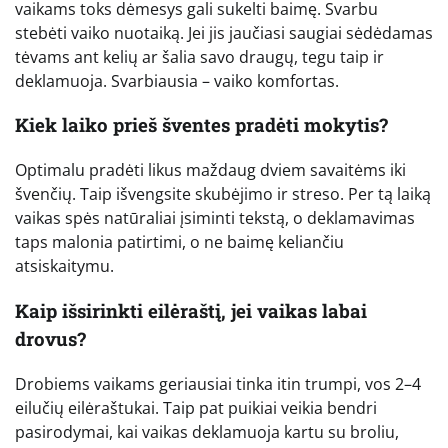
vaikams toks dėmesys gali sukelti baimę. Svarbu
stebėti vaiko nuotaiką. Jei jis jaučiasi saugiai sėdėdamas
tėvams ant kelių ar šalia savo draugų, tegu taip ir
deklamuoja. Svarbiausia – vaiko komfortas.
Kiek laiko prieš šventes pradėti mokytis?
Optimalu pradėti likus maždaug dviem savaitėms iki
švenčių. Taip išvengsite skubėjimo ir streso. Per tą laiką
vaikas spės natūraliai įsiminti tekstą, o deklamavimas
taps malonia patirtimi, o ne baimę keliančiu
atsiskaitymu.
Kaip išsirinkti eilėraštį, jei vaikas labai
drovus?
Drobiems vaikams geriausiai tinka itin trumpi, vos 2–4
eilučių eilėraštukai. Taip pat puikiai veikia bendri
pasirodymai, kai vaikas deklamuoja kartu su broliu,