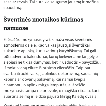
sese ar tėvais. Tai suteikia saugumo jausmą ir mažina
spaudimą.
Šventinės nuotaikos kūrimas
namuose
Eilėraščio mokymasis yra tik maža visos šventinės
atmosferos dalelė. Kad vaikas jaustųsi šventiškai,
sukurkite aplinką, kuri skatintų kūrybiškumą. Tai gali
būti advento kalendoriai, kurių kiekviename langelyje
slepiasi ne tik saldumynas, bet ir užduotis – pavyzdžiui,
išmokti vieną eilutę iš būsimo eilėraščio. Taip pat
svarbu įtraukti vaiką į aplinkos dekoravimą, sausainių
kepimą ar dovanų pakavimą. Kai namai kvepia
cinamonu, o aplink mirga lemputės, eilėraščio
mokymasis tampa ne prievole, o magišku ritualu, kuris
suartina šeimą ir leidžia pajusti tikrąją Kalėdų dvasią.
Kurdami šventinę atmosferą, prisiminkite, kad vaiko