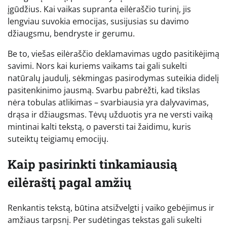
įgūdžius. Kai vaikas supranta eilėraščio turinį, jis
lengviau suvokia emocijas, susijusias su davimo
džiaugsmu, bendryste ir gerumu.
Be to, viešas eilėraščio deklamavimas ugdo pasitikėjimą
savimi. Nors kai kuriems vaikams tai gali sukelti
natūralų jaudulį, sėkmingas pasirodymas suteikia didelį
pasitenkinimo jausmą. Svarbu pabrėžti, kad tikslas
nėra tobulas atlikimas – svarbiausia yra dalyvavimas,
drąsa ir džiaugsmas. Tėvų užduotis yra ne versti vaiką
mintinai kalti tekstą, o paversti tai žaidimu, kuris
suteiktų teigiamų emocijų.
Kaip pasirinkti tinkamiausią
eilėraštį pagal amžių
Renkantis tekstą, būtina atsižvelgti į vaiko gebėjimus ir
amžiaus tarpsnį. Per sudėtingas tekstas gali sukelti