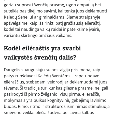
geriau suprasti švenčių prasmę, ugdo empatiją bei
suteikia pasitikėjimo savimi, kai tenka juos deklamuoti
Kalėdų Seneliui ar giminaičiams. Šiame straipsnyje
apžvelgsime, kaip išsirinkti patį gražiausią eilėraštį,
kodėl tai naudinga vaikų raidai ir pateiksime įvairių
variantų skirtingo amžiaus vaikams.
Kodėl eilėraštis yra svarbi
vaikystės švenčių dalis?
Daugelis suaugusiųjų su nostalgija prisimena, kaip
patys ruošdavosi Kalėdų šventėms – repetuodavo
eilėraščius, stebėdami veidrodį ar deklamuodami juos
tėvams. Ši tradicija turi kur kas gilesnę prasmę, nei gali
pasirodyti iš pirmo žvilgsnio. Visų pirma, eilėraščių
mokymasis yra puikus kognityvinių gebėjimų lavinimo
būdas. Rimo, ritmo ir struktūros įsiminimas stimuliuoja
smegenų veiklą, plečia žodyną bei lavina kalbos