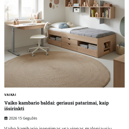
VAIKAI
Vaiko kambario baldai: geriausi patarimai, kaip
išsirinkti
2026 15 Gegužės
Vaiko kambario įrengimas yra vienas maloniausių,