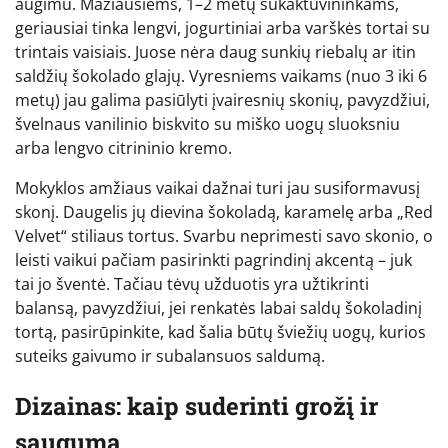
augimu. Mažiausiems, 1–2 metų sukaktuvininkams,
geriausiai tinka lengvi, jogurtiniai arba varškės tortai su
trintais vaisiais. Juose nėra daug sunkių riebalų ar itin
saldžių šokolado glajų. Vyresniems vaikams (nuo 3 iki 6
metų) jau galima pasiūlyti įvairesnių skonių, pavyzdžiui,
švelnaus vanilinio biskvito su miško uogų sluoksniu
arba lengvo citrininio kremo.
Mokyklos amžiaus vaikai dažnai turi jau susiformavusį
skonį. Daugelis jų dievina šokoladą, karamelę arba „Red
Velvet“ stiliaus tortus. Svarbu neprimesti savo skonio, o
leisti vaikui pačiam pasirinkti pagrindinį akcentą – juk
tai jo šventė. Tačiau tėvų užduotis yra užtikrinti
balansą, pavyzdžiui, jei renkatės labai saldų šokoladinį
tortą, pasirūpinkite, kad šalia būtų šviežių uogų, kurios
suteiks gaivumo ir subalansuos saldumą.
Dizainas: kaip suderinti grožį ir
saugumą