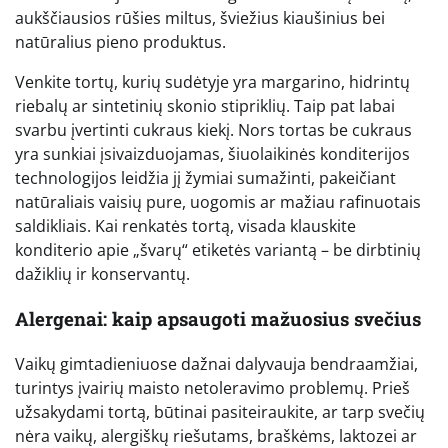
aukščiausios rūšies miltus, šviežius kiaušinius bei
natūralius pieno produktus.
Venkite tortų, kurių sudėtyje yra margarino, hidrintų
riebalų ar sintetinių skonio stipriklių. Taip pat labai
svarbu įvertinti cukraus kiekį. Nors tortas be cukraus
yra sunkiai įsivaizduojamas, šiuolaikinės konditerijos
technologijos leidžia jį žymiai sumažinti, pakeičiant
natūraliais vaisių pure, uogomis ar mažiau rafinuotais
saldikliais. Kai renkatės tortą, visada klauskite
konditerio apie „švarų“ etiketės variantą – be dirbtinių
dažiklių ir konservantų.
Alergenai: kaip apsaugoti mažuosius svečius
Vaikų gimtadieniuose dažnai dalyvauja bendraamžiai,
turintys įvairių maisto netoleravimo problemų. Prieš
užsakydami tortą, būtinai pasiteiraukite, ar tarp svečių
nėra vaikų, alergiškų riešutams, braškėms, laktozei ar