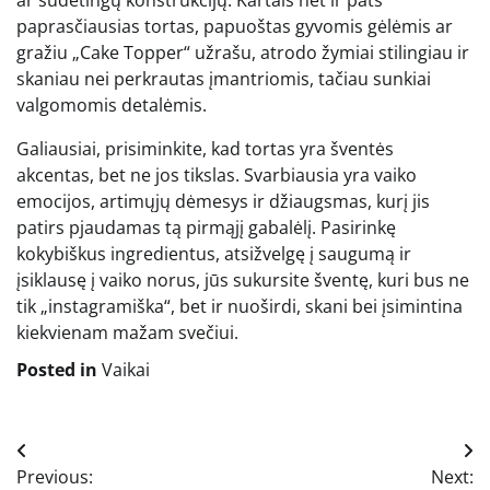
ar sudėtingų konstrukcijų. Kartais net ir pats
paprasčiausias tortas, papuoštas gyvomis gėlėmis ar
gražiu „Cake Topper“ užrašu, atrodo žymiai stilingiau ir
skaniau nei perkrautas įmantriomis, tačiau sunkiai
valgomomis detalėmis.
Galiausiai, prisiminkite, kad tortas yra šventės
akcentas, bet ne jos tikslas. Svarbiausia yra vaiko
emocijos, artimųjų dėmesys ir džiaugsmas, kurį jis
patirs pjaudamas tą pirmąjį gabalėlį. Pasirinkę
kokybiškus ingredientus, atsižvelgę į saugumą ir
įsiklausę į vaiko norus, jūs sukursite šventę, kuri bus ne
tik „instagramiška“, bet ir nuoširdi, skani bei įsimintina
kiekvienam mažam svečiui.
Posted in
Vaikai
Navigacija
Previous:
Next: