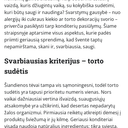
vaizdą, kuris džiugintų vaiką, su kokybiška sudėtimi,
kuri būtų saugi ir naudinga? Svarstymų gausybė – nuo
alergijų iki cukraus kiekio ar torto dekoracijų svorio –
priverčia pasiklysti tarp konditerių pasiūlymų. Šiame
straipsnyje aptarsime visus aspektus, kurie padės
priimti geriausią sprendimą, kad šventė taptų
nepamirštama, skani ir, svarbiausia, saugi.
Svarbiausias kriterijus – torto
sudėtis
Šiandienos tėvai tampa vis sąmoningesni, todėl torto
sudėtis yra tapusi prioritetu numeris vienas. Nors
vaikai dažniausiai vertina išvaizdą, suaugusiųjų
atsakomybė yra užtikrinti, kad desertas nepadarytų
žalos organizmui. Pirmiausia reikėtų atkreipti dėmesį į
produktų šviežumą ir jų kilmę. Geriausi konditeriai
visada naudoja natūralius ingredientus: tikrą sviestą,