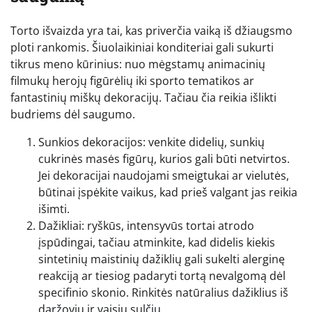
Torto išvaizda yra tai, kas priverčia vaiką iš džiaugsmo
ploti rankomis. Šiuolaikiniai konditeriai gali sukurti
tikrus meno kūrinius: nuo mėgstamų animacinių
filmukų herojų figūrėlių iki sporto tematikos ar
fantastinių miškų dekoracijų. Tačiau čia reikia išlikti
budriems dėl saugumo.
Sunkios dekoracijos: venkite didelių, sunkių
cukrinės masės figūrų, kurios gali būti netvirtos.
Jei dekoracijai naudojami smeigtukai ar vielutės,
būtinai įspėkite vaikus, kad prieš valgant jas reikia
išimti.
Dažikliai: ryškūs, intensyvūs tortai atrodo
įspūdingai, tačiau atminkite, kad didelis kiekis
sintetinių maistinių dažiklių gali sukelti alerginę
reakciją ar tiesiog padaryti tortą nevalgomą dėl
specifinio skonio. Rinkitės natūralius dažiklius iš
daržovių ir vaisių sulčių.