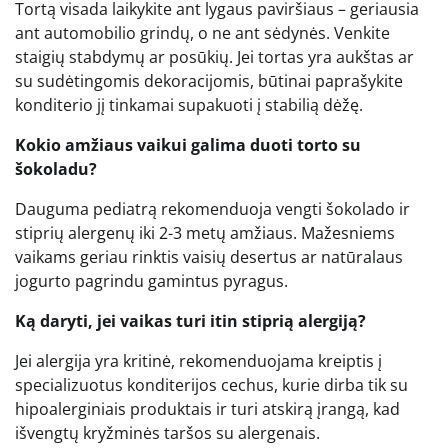
Tortą visada laikykite ant lygaus paviršiaus – geriausia
ant automobilio grindų, o ne ant sėdynės. Venkite
staigių stabdymų ar posūkių. Jei tortas yra aukštas ar
su sudėtingomis dekoracijomis, būtinai paprašykite
konditerio jį tinkamai supakuoti į stabilią dėžę.
Kokio amžiaus vaikui galima duoti torto su
šokoladu?
Dauguma pediatrą rekomenduoja vengti šokolado ir
stiprių alergenų iki 2-3 metų amžiaus. Mažesniems
vaikams geriau rinktis vaisių desertus ar natūralaus
jogurto pagrindu gamintus pyragus.
Ką daryti, jei vaikas turi itin stiprią alergiją?
Jei alergija yra kritinė, rekomenduojama kreiptis į
specializuotus konditerijos cechus, kurie dirba tik su
hipoalerginiais produktais ir turi atskirą įrangą, kad
išvengtų kryžminės taršos su alergenais.