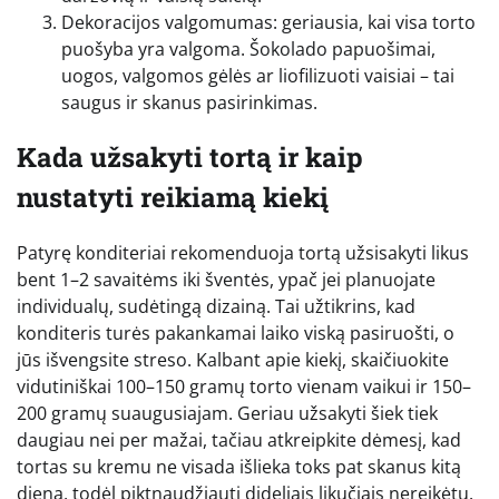
Dekoracijos valgomumas: geriausia, kai visa torto
puošyba yra valgoma. Šokolado papuošimai,
uogos, valgomos gėlės ar liofilizuoti vaisiai – tai
saugus ir skanus pasirinkimas.
Kada užsakyti tortą ir kaip
nustatyti reikiamą kiekį
Patyrę konditeriai rekomenduoja tortą užsisakyti likus
bent 1–2 savaitėms iki šventės, ypač jei planuojate
individualų, sudėtingą dizainą. Tai užtikrins, kad
konditeris turės pakankamai laiko viską pasiruošti, o
jūs išvengsite streso. Kalbant apie kiekį, skaičiuokite
vidutiniškai 100–150 gramų torto vienam vaikui ir 150–
200 gramų suaugusiajam. Geriau užsakyti šiek tiek
daugiau nei per mažai, tačiau atkreipkite dėmesį, kad
tortas su kremu ne visada išlieka toks pat skanus kitą
dieną, todėl piktnaudžiauti dideliais likučiais nereikėtų.