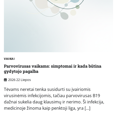
VAIKAI
Parvovirusas vaikams: simptomai ir kada būtina
gydytojo pagalba
2026 22 Liepos
Tėvams neretai tenka susidurti su įvairiomis
virusinėmis infekcijomis, tačiau parvovirusas B19
dažnai sukelia daug klausimų ir nerimo. Ši infekcija,
medicinoje žinoma kaip penktoji liga, yra […]