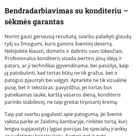
Bendradarbiavimas su konditeriu –
sėkmės garantas
Norint gauti geriausią rezultatą, svarbu palaikyti glaudų
ryšį su žmogumi, kuris gamins šventinį desertą.
Nebijokite klausti, domėtis ir dalintis savo lūkesčiais.
Profesionalus konditeris visada įvertins jūsų idėją ir
patars, ar ji techniškai įgyvendinama, bei pasiūlys, kaip
ją patobulinti, kad tortas būtų ne tik gražus, bet ir
patogus pjaustyti bei valgyti. Aptarkite ne tik vizualinę
pusę, bet ir tekstūras: pavyzdžiui, jei tortas bus
patiekiamas lauke, karštą vasaros dieną, konditeris
parinks stabilesnį, ne taip greitai tirpstantį kremą.
Taip pat svarbu pagalvoti apie patogumą. Jei šventė
vyksta parke ar žaidimų kambaryje, rinkitės tortą, kurį
lengva supjaustyti į lygias porcijas be specialių įrankių