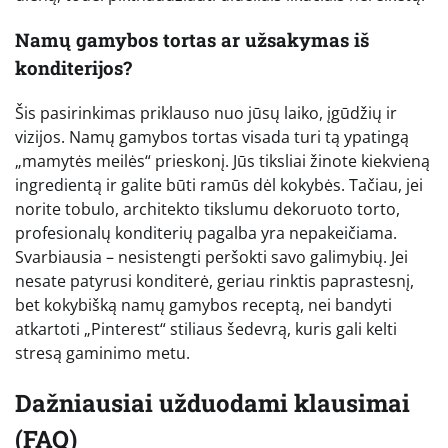
Namų gamybos tortas ar užsakymas iš
konditerijos?
Šis pasirinkimas priklauso nuo jūsų laiko, įgūdžių ir
vizijos. Namų gamybos tortas visada turi tą ypatingą
„mamytės meilės“ prieskonį. Jūs tiksliai žinote kiekvieną
ingredientą ir galite būti ramūs dėl kokybės. Tačiau, jei
norite tobulo, architekto tikslumu dekoruoto torto,
profesionalų konditerių pagalba yra nepakeičiama.
Svarbiausia – nesistengti peršokti savo galimybių. Jei
nesate patyrusi konditerė, geriau rinktis paprastesnį,
bet kokybišką namų gamybos receptą, nei bandyti
atkartoti „Pinterest“ stiliaus šedevrą, kuris gali kelti
stresą gaminimo metu.
Dažniausiai užduodami klausimai
(FAQ)