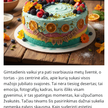
Gimtadienis vaikui yra pati svarbiausia metų šventė, o
tortas – jos centrinė ašis, apie kurią sukasi visos
mažojo jubiliato svajonės. Tai nėra tiesiog desertas; tai
emocija, fotografijų kadras, kuris išliks visam
gyvenimui, ir tas ypatingas momentas, kai užpučiamos
žvakutės. Tačiau tėvams šis pasirinkimas dažnai sukelia
nemenką galvos skausmą. Kaip suderinti estetinį