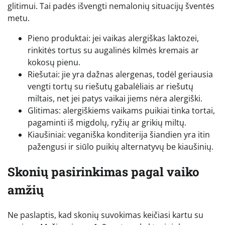
glitimui. Tai padės išvengti nemalonių situacijų šventės
metu.
Pieno produktai: jei vaikas alergiškas laktozei,
rinkitės tortus su augalinės kilmės kremais ar
kokosų pienu.
Riešutai: jie yra dažnas alergenas, todėl geriausia
vengti tortų su riešutų gabalėliais ar riešutų
miltais, net jei patys vaikai jiems nėra alergiški.
Glitimas: alergiškiems vaikams puikiai tinka tortai,
pagaminti iš migdolų, ryžių ar grikių miltų.
Kiaušiniai: veganiška konditerija šiandien yra itin
pažengusi ir siūlo puikių alternatyvų be kiaušinių.
Skonių pasirinkimas pagal vaiko
amžių
Ne paslaptis, kad skonių suvokimas keičiasi kartu su