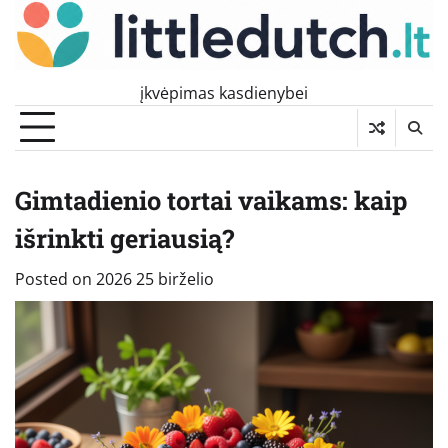
Skip
to
content
įkvėpimas kasdienybei
Gimtadienio tortai vaikams: kaip
išrinkti geriausią?
Posted on
2026 25 birželio