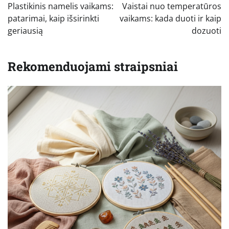
tarp
Plastikinis namelis vaikams:
Vaistai nuo temperatūros
įrašų
patarimai, kaip išsirinkti
vaikams: kada duoti ir kaip
geriausią
dozuoti
Rekomenduojami straipsniai