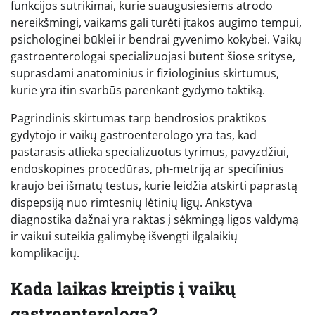
funkcijos sutrikimai, kurie suaugusiesiems atrodo
nereikšmingi, vaikams gali turėti įtakos augimo tempui,
psichologinei būklei ir bendrai gyvenimo kokybei. Vaikų
gastroenterologai specializuojasi būtent šiose srityse,
suprasdami anatominius ir fiziologinius skirtumus,
kurie yra itin svarbūs parenkant gydymo taktiką.
Pagrindinis skirtumas tarp bendrosios praktikos
gydytojo ir vaikų gastroenterologo yra tas, kad
pastarasis atlieka specializuotus tyrimus, pavyzdžiui,
endoskopines procedūras, ph-metriją ar specifinius
kraujo bei išmatų testus, kurie leidžia atskirti paprastą
dispepsiją nuo rimtesnių lėtinių ligų. Ankstyva
diagnostika dažnai yra raktas į sėkmingą ligos valdymą
ir vaikui suteikia galimybę išvengti ilgalaikių
komplikacijų.
Kada laikas kreiptis į vaikų
gastroenterologą?