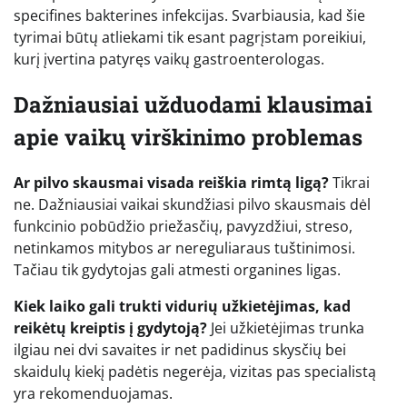
specifines bakterines infekcijas. Svarbiausia, kad šie
tyrimai būtų atliekami tik esant pagrįstam poreikiui,
kurį įvertina patyręs vaikų gastroenterologas.
Dažniausiai užduodami klausimai
apie vaikų virškinimo problemas
Ar pilvo skausmai visada reiškia rimtą ligą?
Tikrai
ne. Dažniausiai vaikai skundžiasi pilvo skausmais dėl
funkcinio pobūdžio priežasčių, pavyzdžiui, streso,
netinkamos mitybos ar nereguliaraus tuštinimosi.
Tačiau tik gydytojas gali atmesti organines ligas.
Kiek laiko gali trukti vidurių užkietėjimas, kad
reikėtų kreiptis į gydytoją?
Jei užkietėjimas trunka
ilgiau nei dvi savaites ir net padidinus skysčių bei
skaidulų kiekį padėtis negerėja, vizitas pas specialistą
yra rekomenduojamas.