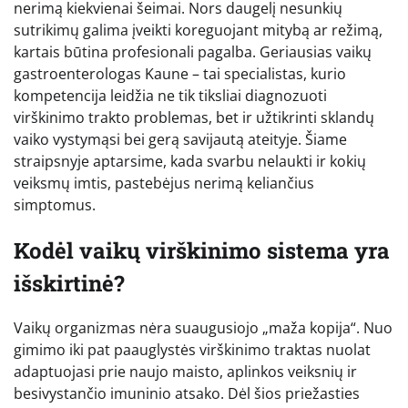
nerimą kiekvienai šeimai. Nors daugelį nesunkių
sutrikimų galima įveikti koreguojant mitybą ar režimą,
kartais būtina profesionali pagalba. Geriausias vaikų
gastroenterologas Kaune – tai specialistas, kurio
kompetencija leidžia ne tik tiksliai diagnozuoti
virškinimo trakto problemas, bet ir užtikrinti sklandų
vaiko vystymąsi bei gerą savijautą ateityje. Šiame
straipsnyje aptarsime, kada svarbu nelaukti ir kokių
veiksmų imtis, pastebėjus nerimą keliančius
simptomus.
Kodėl vaikų virškinimo sistema yra
išskirtinė?
Vaikų organizmas nėra suaugusiojo „maža kopija“. Nuo
gimimo iki pat paauglystės virškinimo traktas nuolat
adaptuojasi prie naujo maisto, aplinkos veiksnių ir
besivystančio imuninio atsako. Dėl šios priežasties