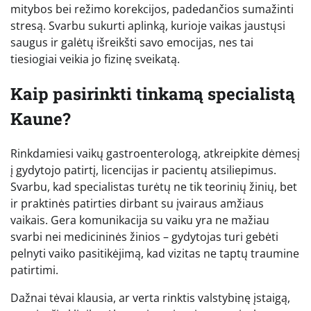
mitybos bei režimo korekcijos, padedančios sumažinti
stresą. Svarbu sukurti aplinką, kurioje vaikas jaustųsi
saugus ir galėtų išreikšti savo emocijas, nes tai
tiesiogiai veikia jo fizinę sveikatą.
Kaip pasirinkti tinkamą specialistą
Kaune?
Rinkdamiesi vaikų gastroenterologą, atkreipkite dėmesį
į gydytojo patirtį, licencijas ir pacientų atsiliepimus.
Svarbu, kad specialistas turėtų ne tik teorinių žinių, bet
ir praktinės patirties dirbant su įvairaus amžiaus
vaikais. Gera komunikacija su vaiku yra ne mažiau
svarbi nei medicininės žinios – gydytojas turi gebėti
pelnyti vaiko pasitikėjimą, kad vizitas ne taptų traumine
patirtimi.
Dažnai tėvai klausia, ar verta rinktis valstybinę įstaigą,