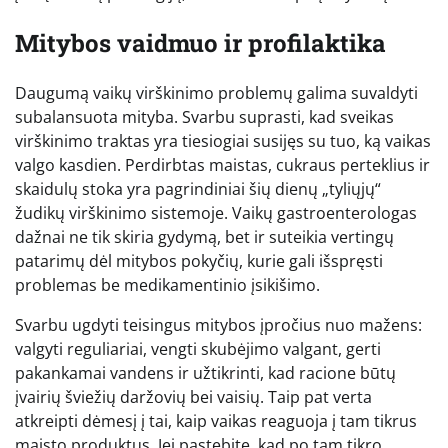
Mitybos vaidmuo ir profilaktika
Daugumą vaikų virškinimo problemų galima suvaldyti
subalansuota mityba. Svarbu suprasti, kad sveikas
virškinimo traktas yra tiesiogiai susijęs su tuo, ką vaikas
valgo kasdien. Perdirbtas maistas, cukraus perteklius ir
skaidulų stoka yra pagrindiniai šių dienų „tyliųjų“
žudikų virškinimo sistemoje. Vaikų gastroenterologas
dažnai ne tik skiria gydymą, bet ir suteikia vertingų
patarimų dėl mitybos pokyčių, kurie gali išspręsti
problemas be medikamentinio įsikišimo.
Svarbu ugdyti teisingus mitybos įpročius nuo mažens:
valgyti reguliariai, vengti skubėjimo valgant, gerti
pakankamai vandens ir užtikrinti, kad racione būtų
įvairių šviežių daržovių bei vaisių. Taip pat verta
atkreipti dėmesį į tai, kaip vaikas reaguoja į tam tikrus
maisto produktus. Jei pastebite, kad po tam tikro