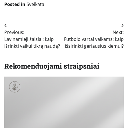
Posted in
Sveikata
Navigacija
Previous:
Next:
tarp
Lavinamieji žaislai: kaip
Futbolo vartai vaikams: kaip
įrašų
išrinkti vaikui tikrą naudą?
išsirinkti geriausius kiemui?
Rekomenduojami straipsniai