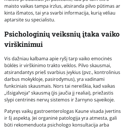
maisto vaikas tampa irzlus, atsiranda pilvo pūtimas ar
kinta išmatos, tai yra svarbi informacija, kurią vėliau
aptarsite su specialistu.
Psichologinių veiksnių įtaka vaiko
virškinimui
Vis dažniau kalbama apie ryšį tarp vaiko emocinės
būklės ir virškinimo trakto veiklos. Pilvo skausmai,
atsirandantys prieš svarbius įvykius (pvz., kontrolinius
darbus mokykloje, pasirodymus), yra vadinami
funkciniais skausmais. Nors tai nereiškia, kad vaikas
„išsigalvoja“ skausmą (jis jaučia jį realiai), priežastis
slypi centrinės nervų sistemos ir žarnyno sąveikoje.
Patyręs vaikų gastroenterologas Kaune visada įvertins
ir šį aspektą. Jei organinė patologija yra atmesta, gali
būti rekomenduota psichologo konsultacija arba