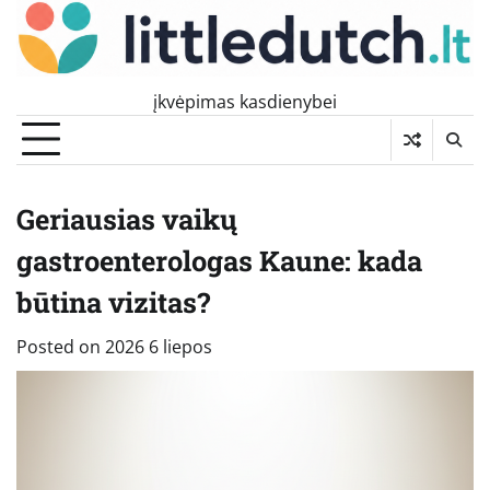
Skip
to
content
įkvėpimas kasdienybei
Geriausias vaikų
gastroenterologas Kaune: kada
būtina vizitas?
Posted on
2026 6 liepos