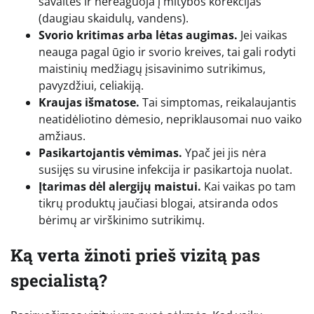
savaites ir nereaguoja į mitybos korekcijas
(daugiau skaidulų, vandens).
Svorio kritimas arba lėtas augimas.
Jei vaikas
neauga pagal ūgio ir svorio kreives, tai gali rodyti
maistinių medžiagų įsisavinimo sutrikimus,
pavyzdžiui, celiakiją.
Kraujas išmatose.
Tai simptomas, reikalaujantis
neatidėliotino dėmesio, nepriklausomai nuo vaiko
amžiaus.
Pasikartojantis vėmimas.
Ypač jei jis nėra
susijęs su virusine infekcija ir pasikartoja nuolat.
Įtarimas dėl alergijų maistui.
Kai vaikas po tam
tikrų produktų jaučiasi blogai, atsiranda odos
bėrimų ar virškinimo sutrikimų.
Ką verta žinoti prieš vizitą pas
specialistą?