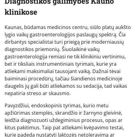
Diagnostikos galimybės Kauno
klinikose
Kaunas, būdamas medicinos centru, siūlo platų aukšto
lygio vaikų gastroenterologijos paslaugų spektrą. Čia
dirbantys specialistai turi prieigą prie moderniausių
diagnostikos priemonių. Šiuolaikinė vaikų
gastroenterologija remiasi ne tik klinikiniu vertinimu,
bet ir tiksliais instrumentiniais tyrimais, kurie yra
atliekami maksimaliai tausojant vaiką. Dažnai tėvai
baiminasi procedūrų, tačiau šiandienos medicinoje
daugelis jų gali būti atliekamos su sedacija, tad vaikas
nepatiria streso ar skausmo.
Pavyzdžiui, endoskopinis tyrimas, kurio metu
apžiūrimas stemplės, skrandžio ir žarnyno gleivinė,
leidžia diagnozuoti uždegiminius procesus, opas ar
kitus pakitimus. Taip pat atliekami kvėpavimo testai,
kurie padeda nustatyti laktozės netoleravimą ar