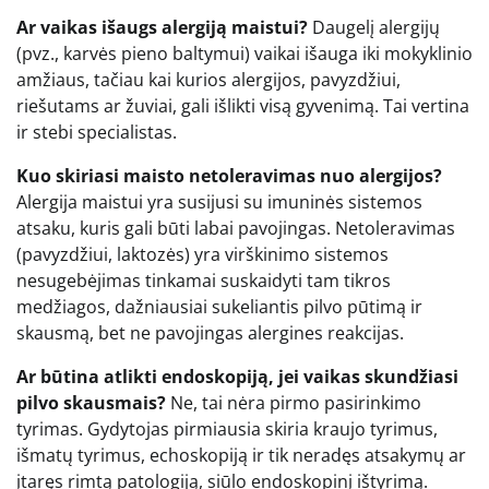
Ar vaikas išaugs alergiją maistui?
Daugelį alergijų
(pvz., karvės pieno baltymui) vaikai išauga iki mokyklinio
amžiaus, tačiau kai kurios alergijos, pavyzdžiui,
riešutams ar žuviai, gali išlikti visą gyvenimą. Tai vertina
ir stebi specialistas.
Kuo skiriasi maisto netoleravimas nuo alergijos?
Alergija maistui yra susijusi su imuninės sistemos
atsaku, kuris gali būti labai pavojingas. Netoleravimas
(pavyzdžiui, laktozės) yra virškinimo sistemos
nesugebėjimas tinkamai suskaidyti tam tikros
medžiagos, dažniausiai sukeliantis pilvo pūtimą ir
skausmą, bet ne pavojingas alergines reakcijas.
Ar būtina atlikti endoskopiją, jei vaikas skundžiasi
pilvo skausmais?
Ne, tai nėra pirmo pasirinkimo
tyrimas. Gydytojas pirmiausia skiria kraujo tyrimus,
išmatų tyrimus, echoskopiją ir tik neradęs atsakymų ar
įtaręs rimtą patologiją, siūlo endoskopinį ištyrimą.