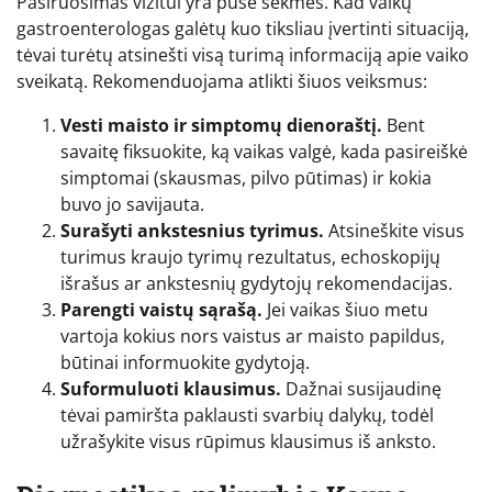
Pasiruošimas vizitui yra pusė sėkmės. Kad vaikų
gastroenterologas galėtų kuo tiksliau įvertinti situaciją,
tėvai turėtų atsinešti visą turimą informaciją apie vaiko
sveikatą. Rekomenduojama atlikti šiuos veiksmus:
Vesti maisto ir simptomų dienoraštį.
Bent
savaitę fiksuokite, ką vaikas valgė, kada pasireiškė
simptomai (skausmas, pilvo pūtimas) ir kokia
buvo jo savijauta.
Surašyti ankstesnius tyrimus.
Atsineškite visus
turimus kraujo tyrimų rezultatus, echoskopijų
išrašus ar ankstesnių gydytojų rekomendacijas.
Parengti vaistų sąrašą.
Jei vaikas šiuo metu
vartoja kokius nors vaistus ar maisto papildus,
būtinai informuokite gydytoją.
Suformuluoti klausimus.
Dažnai susijaudinę
tėvai pamiršta paklausti svarbių dalykų, todėl
užrašykite visus rūpimus klausimus iš anksto.