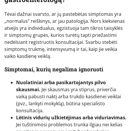
Tėvai dažnai svarsto, ar jų pastebėtas simptomas yra
„normalus“ reiškinys, ar jau patologija. Nors kiekvienas
atvejis yra individualus, egzistuoja tam tikros taisyklės
ir simptomų grupės, kurios turėtų tapti priežastimi
nedelsiant registruotis konsultacijai. Svarbu stebėti
simptomų trukmę, intensyvumą ir tai, kaip jie veikia
vaiko kasdienę veiklą.
Simptomai, kurių negalima ignoruoti
Nuolatiniai arba pasikartojantys pilvo
skausmai.
Jei skausmas yra stiprus, priverčia
vaiką pabusti naktį arba trukdo kasdienei veiklai
(pvz., lankyti mokyklą), būtina specialisto
konsultacija.
Lėtinis vidurių užkietėjimas arba viduriavimas.
Jei tuštinimosi problemos trunka ilgiau nei kelias