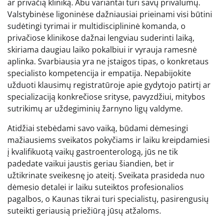
ar privačią kliniką. Abu variantai turi savų privalumų.
Valstybinėse ligoninėse dažniausiai prieinami visi būtini
sudėtingi tyrimai ir multidisciplininė komanda, o
privačiose klinikose dažnai lengviau suderinti laiką,
skiriama daugiau laiko pokalbiui ir vyrauja ramesnė
aplinka. Svarbiausia yra ne įstaigos tipas, o konkretaus
specialisto kompetencija ir empatija. Nepabijokite
užduoti klausimų registratūroje apie gydytojo patirtį ar
specializaciją konkrečiose srityse, pavyzdžiui, mitybos
sutrikimų ar uždegiminių žarnyno ligų valdyme.
Atidžiai stebėdami savo vaiką, būdami dėmesingi
mažiausiems sveikatos pokyčiams ir laiku kreipdamiesi
į kvalifikuotą vaikų gastroenterologą, jūs ne tik
padedate vaikui jaustis geriau šiandien, bet ir
užtikrinate sveikesnę jo ateitį. Sveikata prasideda nuo
dėmesio detalei ir laiku suteiktos profesionalios
pagalbos, o Kaunas tikrai turi specialistų, pasirengusių
suteikti geriausią priežiūrą jūsų atžaloms.