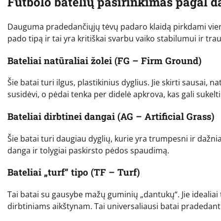
Futbolo batelių pasirinkimas pagal 
Dauguma pradedančiųjų tėvų padaro klaidą pirkdami vien
pado tipą ir tai yra kritiškai svarbu vaiko stabilumui ir tr
Bateliai natūraliai žolei (FG – Firm Ground)
Šie batai turi ilgus, plastikinius dyglius. Jie skirti sausai,
susidėvi, o pėdai tenka per didelė apkrova, kas gali sukelt
Bateliai dirbtinei dangai (AG – Artificial Grass)
Šie batai turi daugiau dyglių, kurie yra trumpesni ir dažni
danga ir tolygiai paskirsto pėdos spaudimą.
Bateliai „turf“ tipo (TF – Turf)
Tai batai su gausybe mažų guminių „dantukų“. Jie idealiai
dirbtiniams aikštynam. Tai universaliausi batai pradedant