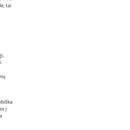
ė; tai
i,
i
nių
kybiška
es į
a