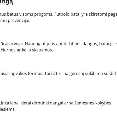
dangą
us batus visoms progoms. Futbolo batai yra skirstomi paga
aumų prevencijai.
 natūraliai vejai. Naudojant juos ant dirbtinės dangos, batai gre
i čiurnos ar kelio skausmus.
ausiai apvalios formos. Tai užtikrina geresnį sukibimą su dir
 tinka labai kietai dirbtinei dangai arba žemesnės kokybės
iesiems.