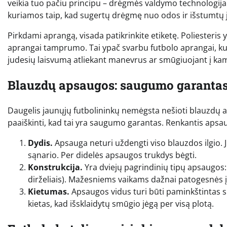
veikia tuo pačiu principu – drėgmės valdymo technologija. 
kuriamos taip, kad sugertų drėgmę nuo odos ir išstumtų ją į
Pirkdami aprangą, visada patikrinkite etiketę. Poliesteris
aprangai tamprumo. Tai ypač svarbu futbolo aprangai, kuri
judesių laisvumą atliekant manevrus ar smūgiuojant į kam
Blauzdų apsaugos: saugumo garantas
Daugelis jaunųjų futbolininkų nemėgsta nešioti blauzdų a
paaiškinti, kad tai yra saugumo garantas. Renkantis apsaug
Dydis.
Apsauga neturi uždengti viso blauzdos ilgio. Ji 
sąnario. Per didelės apsaugos trukdys bėgti.
Konstrukcija.
Yra dviejų pagrindinių tipų apsaugos:
dirželiais). Mažesniems vaikams dažnai patogesnės į
Kietumas.
Apsaugos vidus turi būti paminkštintas s
kietas, kad išsklaidytų smūgio jėgą per visą plotą.