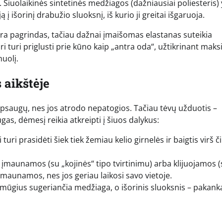
Šiuolaikinės sintetinės medžiagos (dažniausiai poliesteris) 
 išorinį drabužio sluoksnį, iš kurio ji greitai išgaruoja.
 yra pagrindas, tačiau dažnai įmaišomas elastanas suteikia
 turi priglusti prie kūno kaip „antra oda“, užtikrinant mak
uolį.
 aikštėje
psaugų, nes jos atrodo nepatogios. Tačiau tėvų užduotis –
as, dėmesį reikia atkreipti į šiuos dalykus:
turi prasidėti šiek tiek žemiau kelio girnelės ir baigtis virš 
 įmaunamos (su „kojinės“ tipo tvirtinimu) arba klijuojamos (
maunamos, nes jos geriau laikosi savo vietoje.
mūgius sugeriančia medžiaga, o išorinis sluoksnis – pakan