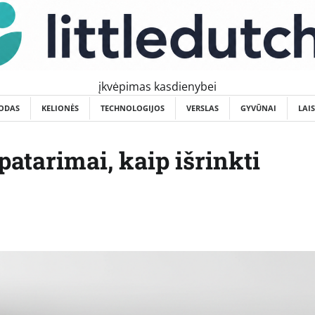
įkvėpimas kasdienybei
ODAS
KELIONĖS
TECHNOLOGIJOS
VERSLAS
GYVŪNAI
LAI
atarimai, kaip išrinkti