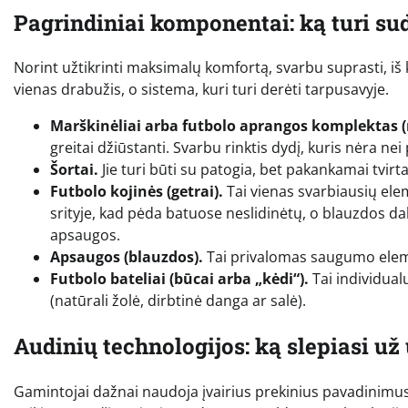
Pagrindiniai komponentai: ką turi su
Norint užtikrinti maksimalų komfortą, svarbu suprasti, iš
vienas drabužis, o sistema, kuri turi derėti tarpusavyje.
Marškinėliai arba futbolo aprangos komplektas (r
greitai džiūstanti. Svarbu rinktis dydį, kuris nėra nei
Šortai.
Jie turi būti su patogia, bet pakankamai tvi
Futbolo kojinės (getrai).
Tai vienas svarbiausių elem
srityje, kad pėda batuose neslidinėtų, o blauzdos dal
apsaugos.
Apsaugos (blauzdos).
Tai privalomas saugumo eleme
Futbolo bateliai (būcai arba „kėdi“).
Tai individual
(natūrali žolė, dirbtinė danga ar salė).
Audinių technologijos: ką slepiasi už u
Gamintojai dažnai naudoja įvairius prekinius pavadinimus