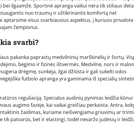
i bei ilgaamžė. Sportinė apranga vaikui nėra tik stiliaus detal
apsaugantis nuo traumų ir užtikrinantis komfortą net
i aptarsime visus svarbiausius aspektus, į kuriuos privalote
unajam čempionui.
kia svarbi?
žiaus pakanka paprastų medvilninių marškinėlių ir šortų. Visg
udėjimo, bėgimo ir fizinės ištvermės. Medvilnė, nors ir malon
sugeria drėgmę, sunkėja, ilgai džiūsta ir gali sukelti odos
mėgėjiška futbolo apranga yra gaminama iš specialių sinteti
atūros reguliaciją. Specialus audinių pynimas leidžia kūnui
tyvaus augimo fazėje, kai vaikai greičiau perkaista. Antra, ko
ntaktinis žaidimas, kuriame neišvengiama griuvimų ar trinti
 tik patvarūs, bet ir elastingi, todėl nevaržo judesių ir leidži