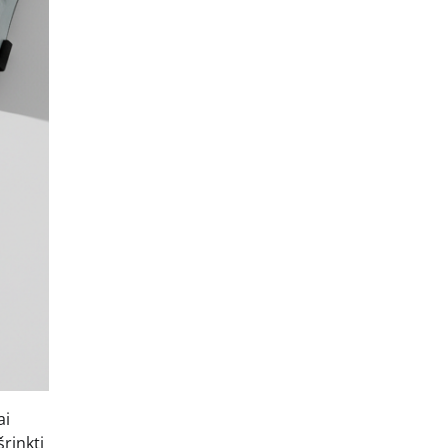
ai
rinkti