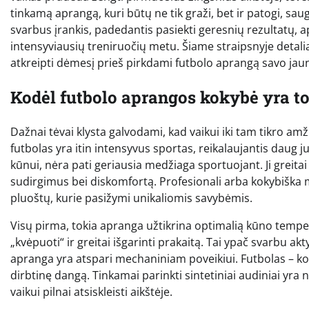
tinkamą aprangą, kuri būtų ne tik graži, bet ir patogi, saug
svarbus įrankis, padedantis pasiekti geresnių rezultatų, 
intensyviausių treniruočių metu. Šiame straipsnyje detalia
atkreipti dėmesį prieš pirkdami futbolo aprangą savo ja
Kodėl futbolo aprangos kokybė yra to
Dažnai tėvai klysta galvodami, kad vaikui iki tam tikro am
futbolas yra itin intensyvus sportas, reikalaujantis daug j
kūnui, nėra pati geriausia medžiaga sportuojant. Ji greitai 
sudirgimus bei diskomfortą. Profesionali arba kokybiška 
pluoštų, kurie pasižymi unikaliomis savybėmis.
Visų pirma, tokia apranga užtikrina optimalią kūno temper
„kvėpuoti“ ir greitai išgarinti prakaitą. Tai ypač svarbu ak
apranga yra atspari mechaniniam poveikiui. Futbolas – ko
dirbtinę dangą. Tinkamai parinkti sintetiniai audiniai yra ne
vaikui pilnai atsiskleisti aikštėje.