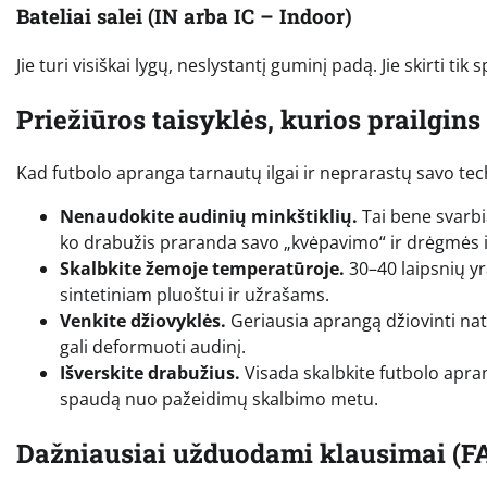
Bateliai salei (IN arba IC – Indoor)
Jie turi visiškai lygų, neslystantį guminį padą. Jie skirti ti
Priežiūros taisyklės, kurios prailgin
Kad futbolo apranga tarnautų ilgai ir neprarastų savo techn
Nenaudokite audinių minkštiklių.
Tai bene svarbia
ko drabužis praranda savo „kvėpavimo“ ir drėgmės 
Skalbkite žemoje temperatūroje.
30–40 laipsnių y
sintetiniam pluoštui ir užrašams.
Venkite džiovyklės.
Geriausia aprangą džiovinti natū
gali deformuoti audinį.
Išverskite drabužius.
Visada skalbkite futbolo apran
spaudą nuo pažeidimų skalbimo metu.
Dažniausiai užduodami klausimai (F