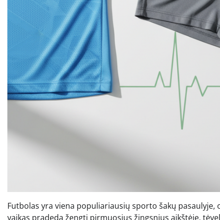
Futbolas yra viena populiariausių sporto šakų pasaulyje, 
vaikas pradeda žengti pirmuosius žingsnius aikštėje, tėvel