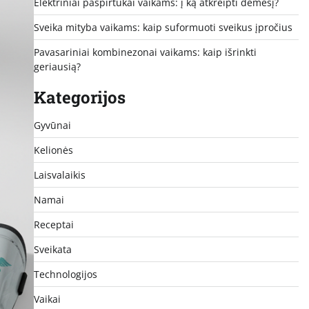
Elektriniai paspirtukai vaikams: į ką atkreipti dėmesį?
Sveika mityba vaikams: kaip suformuoti sveikus įpročius
Pavasariniai kombinezonai vaikams: kaip išrinkti
geriausią?
Kategorijos
Gyvūnai
Kelionės
Laisvalaikis
Namai
Receptai
Sveikata
Technologijos
Vaikai