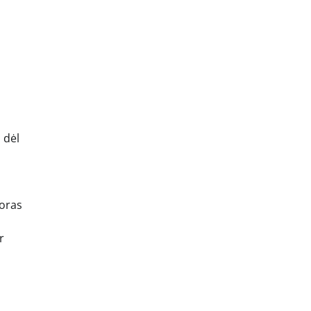
 dėl
 oras
r