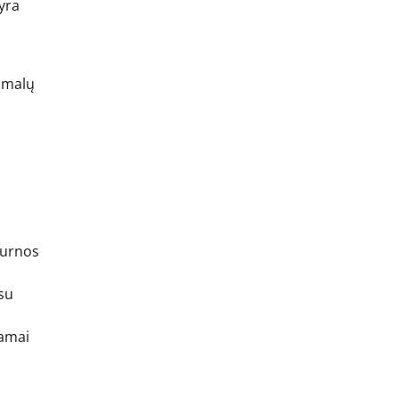
yra
simalų
čiurnos
su
kamai