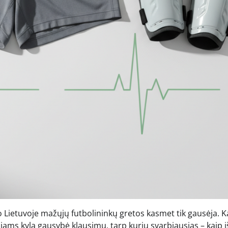
o Lietuvoje mažųjų futbolininkų gretos kasmet tik gausėja. K
iams kyla gausybė klausimų, tarp kurių svarbiausias – kaip iš