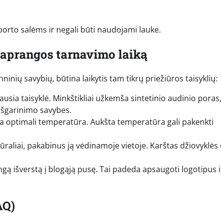
k sporto salėms ir negali būti naudojami lauke.
s aprangos tarnavimo laiką
inių savybių, būtina laikytis tam tikrų priežiūros taisyklių:
usia taisyklė. Minkštikliai užkemša sintetinio audinio poras,
išgarinimo savybes.
ra optimali temperatūra. Aukšta temperatūra gali pakenkti
raliai, pakabinus ją vėdinamoje vietoje. Karštas džiovyklės
gą išverstą į blogąją pusę. Tai padeda apsaugoti logotipus i
AQ)