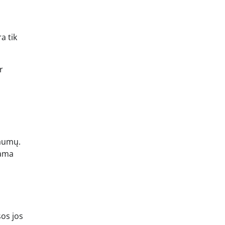
a tik
r
s
raumų.
iama
sos jos