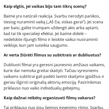
Kaip elgtis, jei vaikas bijo tam tikrų scenų?
Baimė yra natūrali reakcija. Svarbu nerodyti panikos,
tiesiog nuraminti vaiką („Aš čia, viskas gerai“). Jei scena
per baisi, galite trumpam uždengti akis arba aptarti,
kad tai tik specialieji efektai. Jei baimė didelė –
nedelskite išjungti filmo ir leiskite vaikui nusiraminti
veikloje, kuri jam suteikia saugumo.
Ar verta žiūrėti filmus su subtitrais ar dubliuotus?
Dubliuoti filmai yra geresni jaunesnio amžiaus vaikams,
kurie dar nemoka greitai skaityti. Tačiau vyresniems
vaikams subtitrai gali padėti lavinti skaitymo įgūdžius ir
geriau išgirsti originalią aktorių emociją. Pasirinkimas
priklauso nuo vaiko individualių gebėjimų.
Kaip dažnai reikėtų organizuoti filmų vakarus?
Tai priklauso nuo jūsų šeimos gyvenimo ritmo. Svarbu,