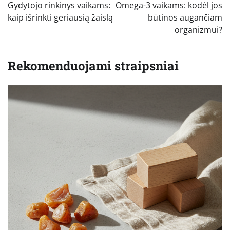
tarp
Gydytojo rinkinys vaikams:
Omega-3 vaikams: kodėl jos
įrašų
kaip išrinkti geriausią žaislą
būtinos augančiam
organizmui?
Rekomenduojami straipsniai