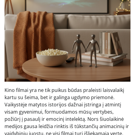
Kino filmai yra ne tik puikus būdas praleisti laisvalaikį
kartu su šeima, bet ir galinga ugdymo priemonė.
Vaikystėje matytos istorijos dažnai įstringa į atmintį
visam gyvenimui, formuodamos mūsų vertybes,
požiūrį į pasaulį ir emocinį intelektą. Nors šiuolaikinė
medijos gausa leidžia rinktis iš tūkstančių animacinių ir
vaidybinių juostų, ne visi filmai turi išliekamąją vertę.