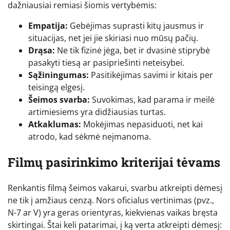
dažniausiai remiasi šiomis vertybėmis:
Empatija:
Gebėjimas suprasti kitų jausmus ir
situacijas, net jei jie skiriasi nuo mūsų pačių.
Drąsa:
Ne tik fizinė jėga, bet ir dvasinė stiprybė
pasakyti tiesą ar pasipriešinti neteisybei.
Sąžiningumas:
Pasitikėjimas savimi ir kitais per
teisingą elgesį.
Šeimos svarba:
Suvokimas, kad parama ir meilė
artimiesiems yra didžiausias turtas.
Atkaklumas:
Mokėjimas nepasiduoti, net kai
atrodo, kad sėkmė neįmanoma.
Filmų pasirinkimo kriterijai tėvams
Renkantis filmą šeimos vakarui, svarbu atkreipti dėmesį
ne tik į amžiaus cenzą. Nors oficialus vertinimas (pvz.,
N-7 ar V) yra geras orientyras, kiekvienas vaikas bręsta
skirtingai. Štai keli patarimai, į ką verta atkreipti dėmesį: