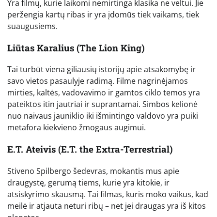
Yra filmų, kurie laikomi nemirtinga klasika ne veltui. Jie
peržengia kartų ribas ir yra įdomūs tiek vaikams, tiek
suaugusiems.
Liūtas Karalius (The Lion King)
Tai turbūt viena giliausių istorijų apie atsakomybę ir
savo vietos pasaulyje radimą. Filme nagrinėjamos
mirties, kaltės, vadovavimo ir gamtos ciklo temos yra
pateiktos itin jautriai ir suprantamai. Simbos kelionė
nuo naivaus jauniklio iki išmintingo valdovo yra puiki
metafora kiekvieno žmogaus augimui.
E.T. Ateivis (E.T. the Extra-Terrestrial)
Stiveno Spilbergo šedevras, mokantis mus apie
draugystę, gerumą tiems, kurie yra kitokie, ir
atsiskyrimo skausmą. Tai filmas, kuris moko vaikus, kad
meilė ir atjauta neturi ribų – net jei draugas yra iš kitos