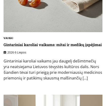
VAIKAI
Gintariniai karoliai vaikams: mitai ir medikų įspėjimai
2026 6 Liepos
Gintariniai karoliai vaikams jau daugelį dešimtmečių
yra neatsiejama Lietuvos tėvystės kultūros dalis. Nors
šiandien tėvai turi prieigą prie moderniausių medicinos
priemonių ir patikimų skausmą malšinančių […]