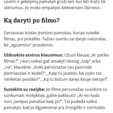
savimi ir gebėjimą pamatyti grožį ten, kur kiti mato tik
skirtumus. Jis moko empatijos kiekvienam žiūrovui.
Ką daryti po filmo?
Geriausias būdas įtvirtinti pamokas, kurias suteikė
filmas, yra pokalbis. Tačiau svarbu tai daryti natūraliai,
be „egzamino“ prieskonio.
Užduokite atvirus klausimus:
Užuot klausę „Ar patiko
filmas?“, į kurį vaikas gali atsakyti tiesiog „taip“ arba
„ne“, klauskite: „Koks personažas tau pasirodė
įdomiausias ir kodėl?“, „Kaip tu jauteisi, kai įvyko tas
netikėtas posūkis?“, „Ką tu būtum daręs kitoje vietoje?“.
Susiekite su realybe:
Jei filme personažas susidūrė su
sunkumais mokykloje, galite paklausti: „Ar esi kada
nors jautęsis panašiai kaip jis?“. Tai padeda vaikui
pamatyti, kad jo išgyvenimai yra žmogiški ir normalūs.