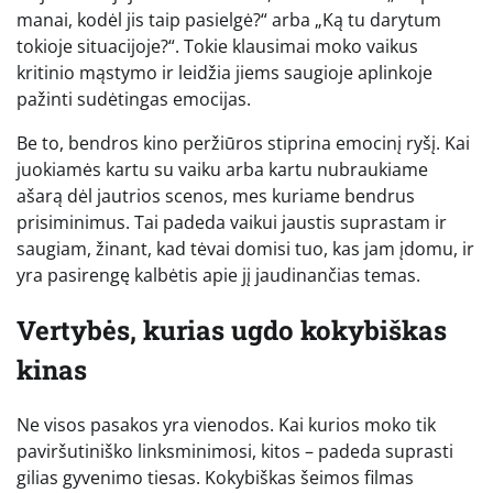
manai, kodėl jis taip pasielgė?“ arba „Ką tu darytum
tokioje situacijoje?“. Tokie klausimai moko vaikus
kritinio mąstymo ir leidžia jiems saugioje aplinkoje
pažinti sudėtingas emocijas.
Be to, bendros kino peržiūros stiprina emocinį ryšį. Kai
juokiamės kartu su vaiku arba kartu nubraukiame
ašarą dėl jautrios scenos, mes kuriame bendrus
prisiminimus. Tai padeda vaikui jaustis suprastam ir
saugiam, žinant, kad tėvai domisi tuo, kas jam įdomu, ir
yra pasirengę kalbėtis apie jį jaudinančias temas.
Vertybės, kurias ugdo kokybiškas
kinas
Ne visos pasakos yra vienodos. Kai kurios moko tik
paviršutiniško linksminimosi, kitos – padeda suprasti
gilias gyvenimo tiesas. Kokybiškas šeimos filmas