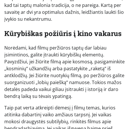
kad tai taptų malonia tradicija, o ne pareiga. Kartą per
savaitę ar dvi yra optimalus dažnis, leidžiantis laukti šio
įvykio su nekantrumu.
Kūrybiškas požiūris į kino vakarus
Norėdami, kad filmų peržiūros taptų dar labiau
įsimintinos, galite įtraukti kūrybiškų elementų.
Pavyzdžiui, jei žiūrite filmą apie kosmosą, pasigaminkite
„kosminių“ užkandžių arba pastatykite „raketą“ iš
antklodžių. Jei žiūrite nuotykių filmą, po peržiūros galite
suorganizuoti „lobių paiešką“ namuose. Tokios mažos
detalės padeda vaikui giliau įsitraukti į istoriją ir daro
bendrą laiką su tėvais ypatingą.
Taip pat verta atkreipti dėmesį į filmų temas, kurios
atitinka dabartinį vaiko amžiaus tarpsnį. Jei vaikas
mokosi draugystės subtilybių, rinkitės filmus apie
bendradarbiavimą. Jei vaikas išgyvena baimę prieš