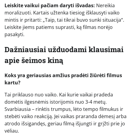
Leiskite vaikui pačiam daryti išvadas:
Nereikia
moralizuoti. Kartais užtenka tiesiog išklausyti vaiko
mintis ir pritarti: „Taip, tai tikrai buvo sunki situacija“.
Leiskite jiems patiems suprasti, ką filmas norėjo
pasakyti.
Dažniausiai užduodami klausimai
apie šeimos kiną
Koks yra geriausias amžius pradėti žiūrėti filmus
kartu?
Tai priklauso nuo vaiko. Kai kurie vaikai pradeda
domėtis ilgesnėmis istorijomis nuo 3-4 metų.
Svarbiausia – rinktis trumpus, lėto tempo filmukus ir
stebėti vaiko reakciją. Jei vaikas praranda dėmesį arba
atrodo išsigandęs, geriau filmą išjungti ir grįžti prie jo
vėliau.