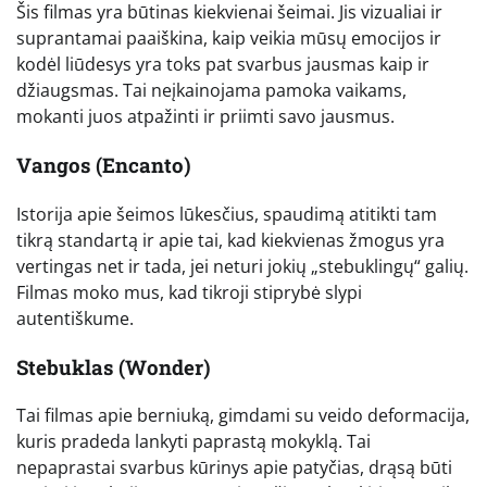
Šis filmas yra būtinas kiekvienai šeimai. Jis vizualiai ir
suprantamai paaiškina, kaip veikia mūsų emocijos ir
kodėl liūdesys yra toks pat svarbus jausmas kaip ir
džiaugsmas. Tai neįkainojama pamoka vaikams,
mokanti juos atpažinti ir priimti savo jausmus.
Vangos (Encanto)
Istorija apie šeimos lūkesčius, spaudimą atitikti tam
tikrą standartą ir apie tai, kad kiekvienas žmogus yra
vertingas net ir tada, jei neturi jokių „stebuklingų“ galių.
Filmas moko mus, kad tikroji stiprybė slypi
autentiškume.
Stebuklas (Wonder)
Tai filmas apie berniuką, gimdami su veido deformacija,
kuris pradeda lankyti paprastą mokyklą. Tai
nepaprastai svarbus kūrinys apie patyčias, drąsą būti