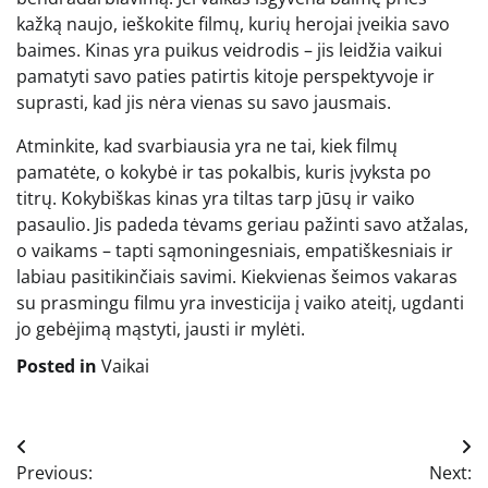
kažką naujo, ieškokite filmų, kurių herojai įveikia savo
baimes. Kinas yra puikus veidrodis – jis leidžia vaikui
pamatyti savo paties patirtis kitoje perspektyvoje ir
suprasti, kad jis nėra vienas su savo jausmais.
Atminkite, kad svarbiausia yra ne tai, kiek filmų
pamatėte, o kokybė ir tas pokalbis, kuris įvyksta po
titrų. Kokybiškas kinas yra tiltas tarp jūsų ir vaiko
pasaulio. Jis padeda tėvams geriau pažinti savo atžalas,
o vaikams – tapti sąmoningesniais, empatiškesniais ir
labiau pasitikinčiais savimi. Kiekvienas šeimos vakaras
su prasmingu filmu yra investicija į vaiko ateitį, ugdanti
jo gebėjimą mąstyti, jausti ir mylėti.
Posted in
Vaikai
Navigacija
Previous:
Next: