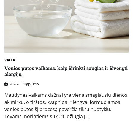
VAIKAI
Vonios putos vaikams: kaip išrinkti saugias ir išvengti
alergijų
2026 6 Rugpjūčio
Maudynės vaikams dažnai yra viena smagiausių dienos
akimirkų, o tirštos, kvapnios ir lengvai formuojamos
vonios putos šį procesą paverčia tikru nuotykiu.
Tėvams, norintiems sukurti džiugią […]