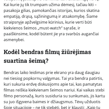
Kai kurie jų tik trumpam užima dėmesį, tačiau kiti –
pasakoja gilias, pamokančias istorijas, kurios skatina
empatiją, drąsą, sąžiningumą ir atsakomybę. Šiame
straipsnyje apžvelgsime kūrinius, kurie verti būti
kiekvienos šeimos „must-watch“ sąraše, ir
paaiškinsime, kodėl būtent jie yra svarbūs augančiai
asmenybei.
Kodėl bendras filmų žiūrėjimas
suartina šeimą?
Bendras laiko leidimas prie ekrano yra daug daugiau
nei tiesiog popkornų valgymas. Tai yra bendra patirtis,
kuri sukuria erdvę diskusijoms apie tai, kas pamatytas
filmas reiškia kiekvienam šeimos nariui. Kai vaikas stebi
filmo personažą, kuris susiduria su sunkumais, jis kartu
su juo išgyvena baimes ir džiaugsmus. Tėvų užduotis
šioje situacijoje – ne tik stebėti, bet ir klausti: „Kaip tu