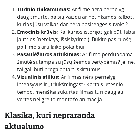
Turinio tinkamumas:
Ar filme nėra pernelyg
daug smurto, baisių vaizdų ar netinkamos kalbos,
kurios jūsų vaikas dar nėra pasirengęs suvokti?
Emocinis krūvis:
Kai kurios istorijos gali būti labai
jautrios (netektys, išsiskyrimai). Būkite pasiruošę
po filmo skirti laiko pokalbiui.
Pasaulėžiūros atitikimas:
Ar filmo perduodama
žinutė sutampa su jūsų šeimos vertybėmis? Jei ne,
tai gali būti proga aptarti skirtumus.
Vizualinis stilius:
Ar filmas nėra pernelyg
intensyvus ir „triukšmingas“? Kartais lėtesnio
tempo, meniškai sukurtas filmas turi daugiau
vertės nei greito montažo animacija.
Klasika, kuri nepraranda
aktualumo