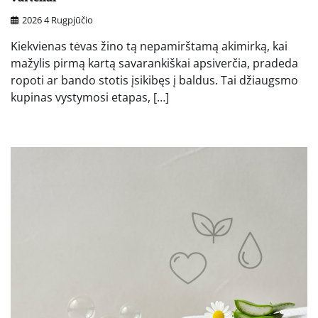
2026 4 Rugpjūčio
Kiekvienas tėvas žino tą nepamirštamą akimirką, kai
mažylis pirmą kartą savarankiškai apsiverčia, pradeda
ropoti ar bando stotis įsikibęs į baldus. Tai džiaugsmo
kupinas vystymosi etapas, […]