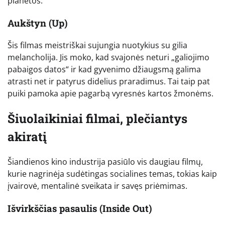
planetos.
Aukštyn (Up)
Šis filmas meistriškai sujungia nuotykius su gilia
melancholija. Jis moko, kad svajonės neturi „galiojimo
pabaigos datos“ ir kad gyvenimo džiaugsmą galima
atrasti net ir patyrus didelius praradimus. Tai taip pat
puiki pamoka apie pagarbą vyresnės kartos žmonėms.
Šiuolaikiniai filmai, plečiantys
akiratį
Šiandienos kino industrija pasiūlo vis daugiau filmų,
kurie nagrinėja sudėtingas socialines temas, tokias kaip
įvairovė, mentalinė sveikata ir savęs priėmimas.
Išvirkščias pasaulis (Inside Out)