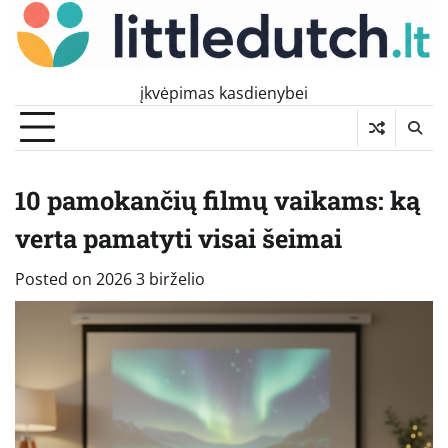
Skip
to
content
įkvėpimas kasdienybei
10 pamokančių filmų vaikams: ką
verta pamatyti visai šeimai
Posted on
2026 3 birželio