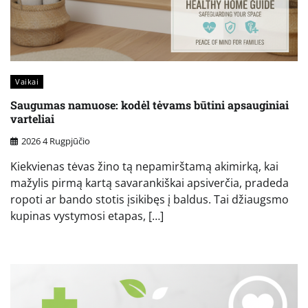
Vaikai
Saugumas namuose: kodėl tėvams būtini apsauginiai
varteliai
2026 4 Rugpjūčio
Kiekvienas tėvas žino tą nepamirštamą akimirką, kai
mažylis pirmą kartą savarankiškai apsiverčia, pradeda
ropoti ar bando stotis įsikibęs į baldus. Tai džiaugsmo
kupinas vystymosi etapas, […]