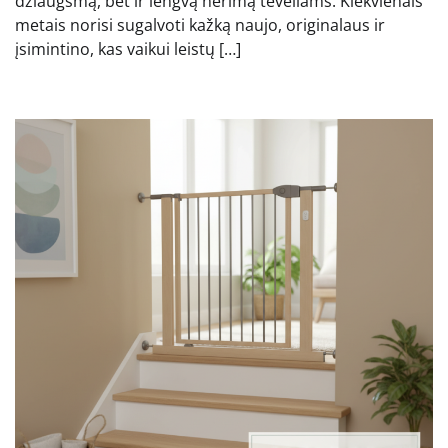
džiaugsmą, bet ir lengvą nerimą tėveliams. Kiekvienais
metais norisi sugalvoti kažką naujo, originalaus ir
įsimintino, kas vaikui leistų […]