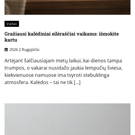
Vaikai
Gražiausi kalėdiniai eilėraščiai vaikams: išmokite
kartu
2026 2 Rugpjūčio
Artėjant šalčiausiajam metų laikui, kai dienos tampa
trumpos, o vakarai nusidažo jaukia lempučių šviesa,
kiekvienuose namuose ima tvyroti stebuklinga
atmosfera. Kalėdos – tai ne tik […]