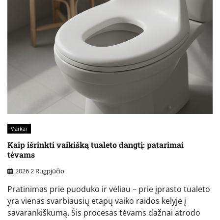
Vaikai
Kaip išrinkti vaikišką tualeto dangtį: patarimai
tėvams
2026 2 Rugpjūčio
Pratinimas prie puoduko ir vėliau – prie įprasto tualeto
yra vienas svarbiausių etapų vaiko raidos kelyje į
savarankiškumą. Šis procesas tėvams dažnai atrodo