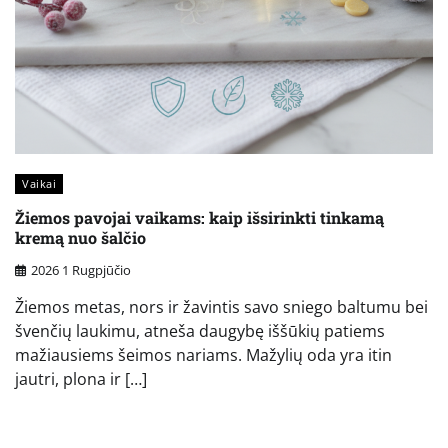
Vaikai
Žiemos pavojai vaikams: kaip išsirinkti tinkamą
kremą nuo šalčio
2026 1 Rugpjūčio
Žiemos metas, nors ir žavintis savo sniego baltumu bei
švenčių laukimu, atneša daugybę iššūkių patiems
mažiausiems šeimos nariams. Mažylių oda yra itin
jautri, plona ir […]