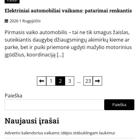
Vaikai
Elektriniai automobiliai vaikams: patarimai renkantis
2026 1 Rugpjūčio
Pirmasis vaiko automobilis – tai ne tik smagus žaislas,
suteikiantis daugybę džiaugsmingų akimirkų kieme ar
parke, bet ir puiki priemonė ugdyti mažylio motorinius
įgūdžius, koordinaciją […]
Įrašų
1
2
3
…
23
puslapiavimas
Paieška
Paieška
Naujausi įrašai
Advento kalendorius vaikams: idėjos stebuklingam laukimui