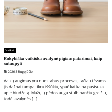
Vaikai
Kokybiška vaikiška avalynė pigiau: patarimai, kaip
sutaupyti
2026 3 Rugpjūčio
Vaikų augimas yra nuostabus procesas, tačiau tėvams
jis dažnai tampa tikru iššūkiu, ypač kai kalba pasisuka
apie biudžetą. Mažųjų pėdos auga stulbinančiu greičiu,
todėl avalynės […]